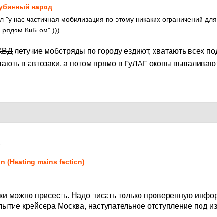
убинный народ
 "у нас частичная мобилизация по этому никаких ограничений для 
 рядом КиБ-ом" )))
КВД
летучие моботряды по городу ездиют, хватають всех по
вають в автозаки, а потом прямо в
ГуЛАГ
окопы вываливаю
2
in (Heating mains faction)
йки можно присесть. Надо писать только проверенную инфо
лытие крейсера Москва, наступательное отступление под 