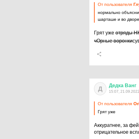
От пользователя
Гл
нормально объяснил
шарташе и во дворе
Грят уже
отряды Н
чОрные воронки
су
Дедка
Ванг
Д
15:07, 21.09.202
От пользователя
Or
Грят уже
Аккуратнее, за фе
отрицательное всп