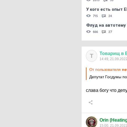
2013
35
У кого есть опыт E
715
24
Флуд на автотему
666
27
Товарищ
в
Т
14:49, 21.09.202
От пользователя
ne
Депутат Госдумы п
слава богу что деп
Orin (Heatin
15:00, 21.09.202