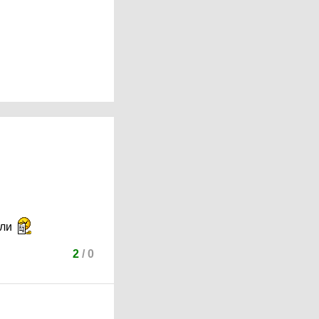
или
2
/
0