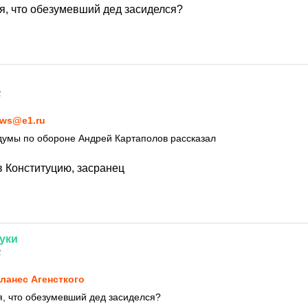
я, что обезумевший дед засиделся?
2
ws@e1.ru
думы по обороне Андрей Картаполов рассказал
 Конституцию, засранец
уки
2
ланес Агенсткого
, что обезумевший дед засиделся?