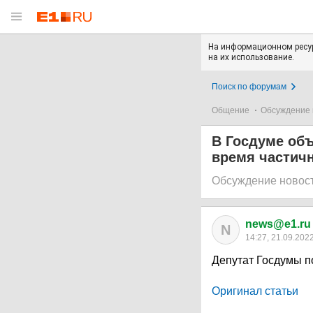
На информационном ресур
на их использование.
Поиск по форумам
Общение
Обсуждение 
В Госдуме объ
время частич
Обсуждение новос
news@e1.ru
N
14:27, 21.09.202
Депутат Госдумы 
Оригинал статьи