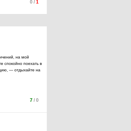
0
/
1
ичений, на мой
те спокойно поехать в
рцию, — отдыхайте на
7
/
0