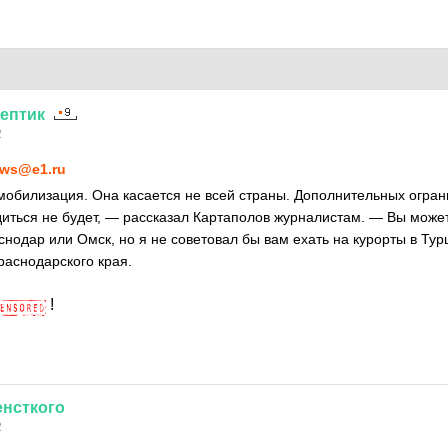
ептик
2
ws@e1.ru
мобилизация. Она касается не всей страны. Дополнительных огран
одиться не будет, — рассказал Картаполов журналистам. — Вы може
снодар или Омск, но я не советовал бы вам ехать на курорты в Ту
раснодарского края.
!
енсткого
2