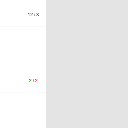
12
/
3
2
/
2