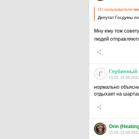
От пользователя
ne
Депутат Госдумы п
Мну ему тож совет
людей отправляют
Глубинный
Г
15:02, 21.09.202
нормально объяснил
отдыхает на шарташ
Orin (Heatin
15:05, 21.09.202