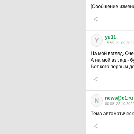
[Сообщение измене
yu31
Y
15:59, 21.09.202
На мой взгляд. Оч
А на мой взгляд - 
Вот кого первым д
news@e1.ru
N
00:08, 22.10.202
Тема автоматическ