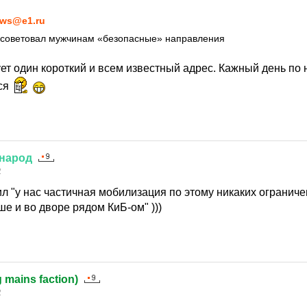
ws@e1.ru
осоветовал мужчинам «безопасные» направления
ует один короткий и всем известный адрес. Кажный день по
ся
народ
2
 "у нас частичная мобилизация по этому никаких ограничен
е и во дворе рядом КиБ-ом" )))
g mains faction)
2