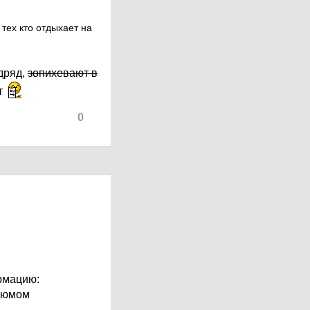
тех кто отдыхает на
дряд,
зопихевают в
т
0
рмацию:
изюмом