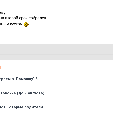
ому
на второй срок собрался
анным куском
Т
граем в "Ромашку" 3
товские (до 9 августа)
ся - старые родители...