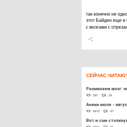
так конечно не одн
этот Байден еще и 
с мозгами с отрез
СЕЙЧАС ЧИТАЮ
Разминаем мозг: и
261
24
Анеки июле - авгус
6613
47
Вот и сам столкнул