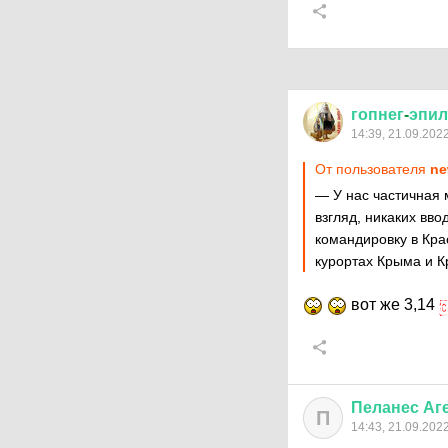
гопнег
-
эпил
14:39, 21.09.202
От пользователя
ne
— У нас частичная 
взгляд, никаких вв
командировку в Кра
курортах Крыма и К
вот же 3,14
Пеланес
Аг
П
14:43, 21.09.202