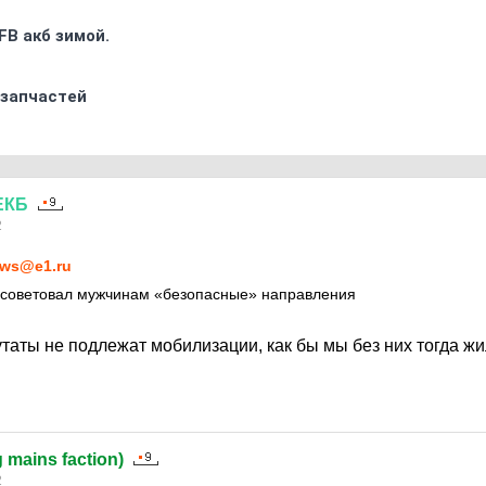
FB акб зимой.
 запчастей
ЕКБ
2
ws@e1.ru
осоветовал мужчинам «безопасные» направления
утаты не подлежат мобилизации, как бы мы без них тогда ж
g mains faction)
2