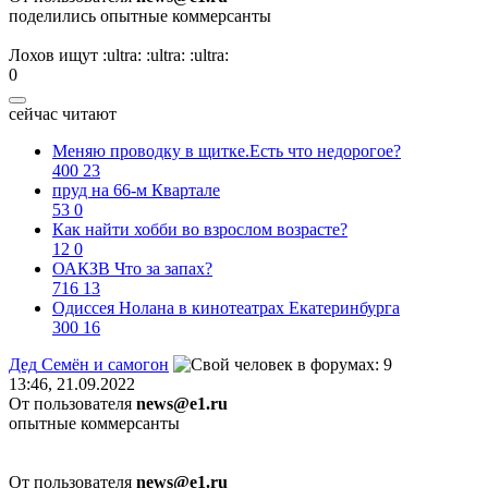
поделились опытные коммерсанты
Лохов ищут
:ultra:
:ultra:
:ultra:
0
сейчас читают
Меняю проводку в щитке.Есть что недорогое?
400
23
пруд на 66-м Квартале
53
0
Как найти хобби во взрослом возрасте?
12
0
ОАКЗВ Что за запах?
716
13
Одиссея Нолана в кинотеатрах Екатеринбурга
300
16
Дед
Семён
и
самогон
13:46, 21.09.2022
От пользователя
news@e1.ru
опытные коммерсанты
От пользователя
news@e1.ru