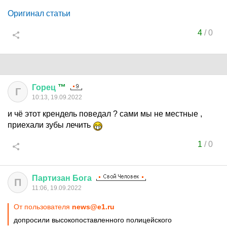
Оригинал статьи
4
/
0
Горец
™
Г
10:13, 19.09.2022
и чё этот крендель поведал ? сами мы не местные ,
приехали зубы лечить
1
/
0
Партизан
Бога
П
11:06, 19.09.2022
От пользователя
news@e1.ru
допросили высокопоставленного полицейского