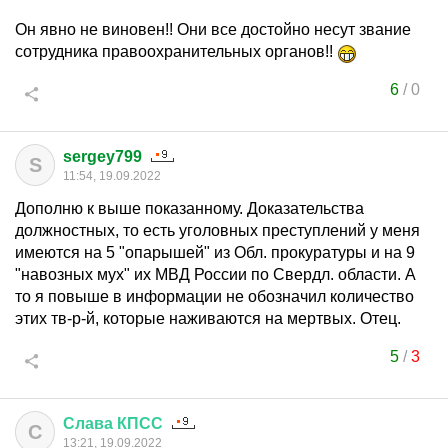
Он явно не виновен!! Они все достойно несут звание
сотрудника правоохранительных органов!!
6
/
0
sergey799
S
11:54, 19.09.2022
Дополню к выше показанному. Доказательства
должностных, то есть уголовных преступлений у меня
имеются на 5 "опарышей" из Обл. прокуратуры и на 9
"навозных мух" их МВД России по Свердл. области. А
то я повыше в информации не обозначил количество
этих тв-р-й, которые наживаются на мертвых. Отец.
5
/
3
Слава
КПСС
С
13:21, 19.09.2022