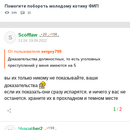
Помогите побороть молодому котику ФИП
399
23
Scofflaw
S
13:24, 19.09.2022
От пользователя
sergey799
Доказательства должностных, то есть уголовных
преступлений у меня имеются на 5
вы их только никому не показывайте, ваши
доказательства
если их показать-они сразу испарятся. и ничего у вас не
останется. храните их в прохладном и темном месте
1
/
2
Чума
cher2