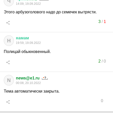
Ч
14:09, 19.09.2022
Этого арбузоголового надо до семечек вытрясти.
3
/
1
намам
Н
19:59, 19.09.2022
Полицай обыкновенный.
2
/
0
news@e1.ru
N
00:08, 20.10.2022
Тема автоматически закрыта.
0