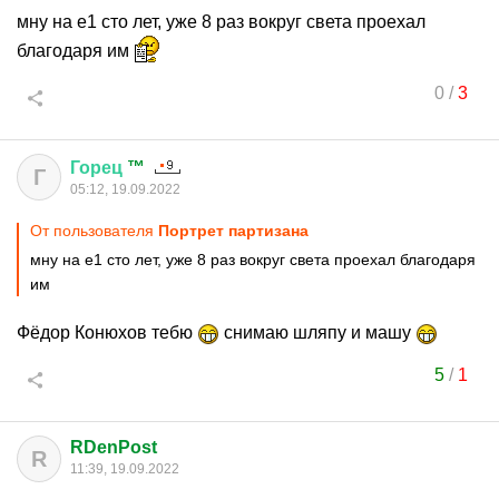
мну на е1 сто лет, уже 8 раз вокруг света проехал
благодаря им
0
/
3
Горец
™
Г
05:12, 19.09.2022
От пользователя
Портрет партизана
мну на е1 сто лет, уже 8 раз вокруг света проехал благодаря
им
Фёдор Конюхов тебю
снимаю шляпу и машу
5
/
1
RDenPost
R
11:39, 19.09.2022