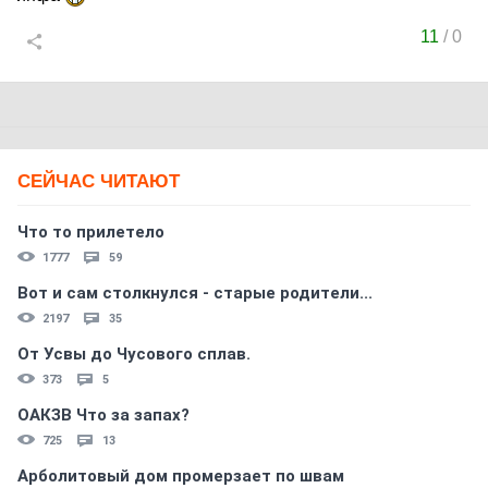
11
/
0
СЕЙЧАС ЧИТАЮТ
Что то прилетело
1777
59
Вот и сам столкнулся - старые родители...
2197
35
От Усвы до Чусового сплав.
373
5
ОАКЗВ Что за запах?
725
13
Арболитовый дом промерзает по швам