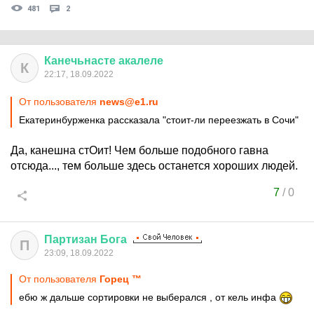
481
2
Канечьнасте
акалеле
К
22:17, 18.09.2022
От пользователя
news@e1.ru
Екатеринбурженка рассказала "стоит-ли переезжать в Сочи"
Да, канешна стОит! Чем больше подобного гавна
отсюда..., тем больше здесь останется хороших людей.
7
/
0
Партизан
Бога
П
23:09, 18.09.2022
От пользователя
Горец ™
ебю ж дальше сортировки не выберался , от кель инфа