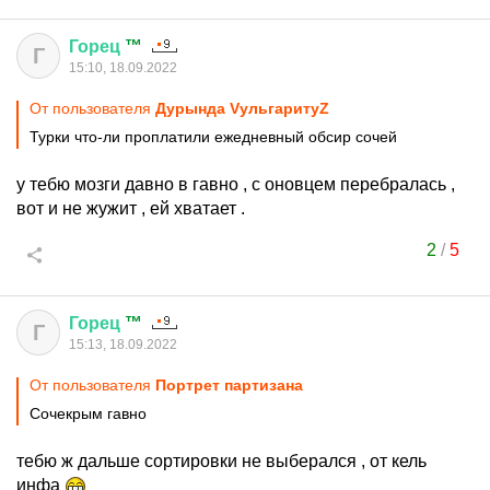
Горец
™
Г
15:10, 18.09.2022
От пользователя
Дурында VульгаритуZ
Турки что-ли проплатили ежедневный обсир сочей
у тебю мозги давно в гавно , с оновцем перебралась ,
вот и не жужит , ей хватает .
2
/
5
Горец
™
Г
15:13, 18.09.2022
От пользователя
Портрет партизана
Сочекрым гавно
тебю ж дальше сортировки не выберался , от кель
инфа