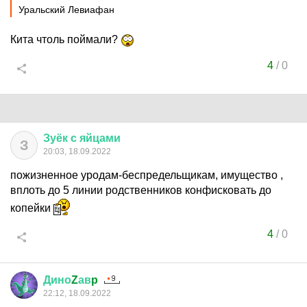
Уральский Левиафан
Кита чтоль поймали?
4
/
0
Зуёк
с
яйцами
З
20:03, 18.09.2022
пожизненное уродам-беспредельщикам, имущество ,
вплоть до 5 линии родственников конфисковать до
копейки
4
/
0
Дино
Z
ав
p
22:12, 18.09.2022