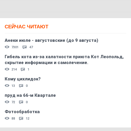
СЕЙЧАС ЧИТАЮТ
Анеки июле - августовские (до 9 августа)
7301
47
Гибель кота из-за халатности приюта Кот Леопольд,
скрытиe информации и самолечение.
214
1
Кому цихлидок?
13
0
пруд на 66-м Квартале
72
0
Фотообработка
88
12