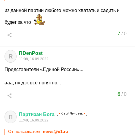
из данной партии любого можно хватать и садить и
будет за что
7
/
0
RDenPost
R
11:08, 16.09.2022
Представители «Единой России»...
ааа, ну дэк всё понятно...
6
/
0
Партизан
Бога
П
11:49, 16.09.2022
От пользователя
news@e1.ru