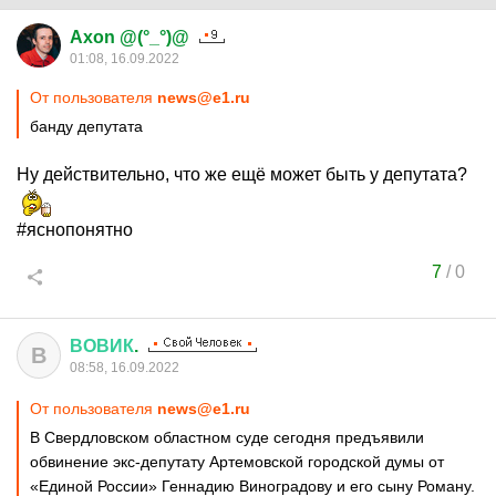
Axon @(°_°)@
01:08, 16.09.2022
От пользователя
news@e1.ru
банду депутата
Ну действительно, что же ещё может быть у депутата?
#яснопонятно
7
/
0
ВОВИК
.
В
08:58, 16.09.2022
От пользователя
news@e1.ru
В Свердловском областном суде сегодня предъявили
обвинение экс-депутату Артемовской городской думы от
«Единой России» Геннадию Виноградову и его сыну Роману.