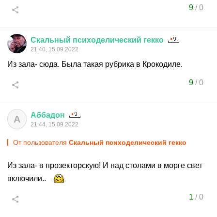
9
/
0
Скальный
психоделический
гекко
21:40, 15.09.2022
Из зала- сюда. Была такая рубрика в Крокодиле.
9
/
0
Аббадон
А
21:44, 15.09.2022
От пользователя
Скальный психоделический гекко
Из зала- в прозекторскую! И над столами в морге свет
включили..
1
/
0