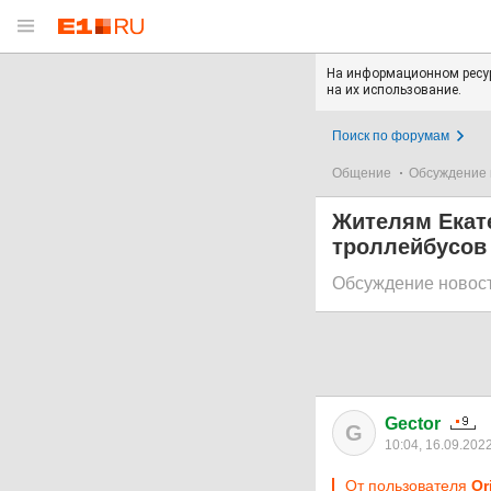
На информационном ресур
на их использование.
Поиск по форумам
Общение
Обсуждение 
Жителям Екат
троллейбусов
Обсуждение новос
Gector
G
10:04, 16.09.202
От пользователя
Or