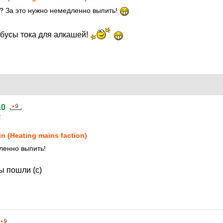
? За это нужно немедленно выпить!
бусы тока для алкашей!
.0
2
in (Heating mains faction)
ленно выпить!
 пошли (с)