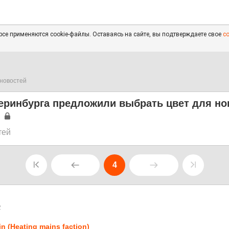
се применяются cookie-файлы. Оставаясь на сайте, вы подтверждаете свое
с
новостей
еринбурга предложили выбрать цвет для н
тей
4
2
in (Heating mains faction)