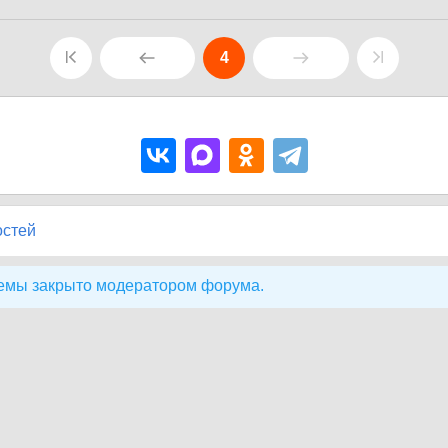
4
остей
емы закрыто модератором форума.