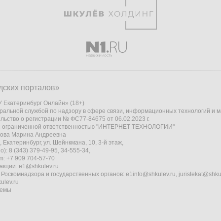
дских порталов»
 Екатеринбург Онлайн» (18+)
ральной службой по надзору в сфере связи, информационных технологий и 
льство о регистрации № ФС77-84675 от 06.02.2023 г.
 с ограниченной ответственностью "ИНТЕРНЕТ ТЕХНОЛОГИИ"
кова Марина Андреевна
 Екатеринбург, ул. Шейнкмана, 10, 3-й этаж,
): 8 (343) 379-49-95, 34-555-34,
am: +7 909 704-57-70
акции:
e1@shkulev.ru
 Роскомнадзора и государственных органов:
e1info@shkulev.ru
,
juristekat@shku
ulev.ru
темы