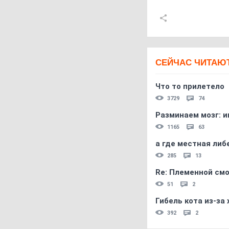
СЕЙЧАС ЧИТАЮ
Что то прилетело
3729
74
Разминаем мозг: и
1165
63
а где местная либ
285
13
Re: Племеннoй см
51
2
Гибель кота из-за
392
2