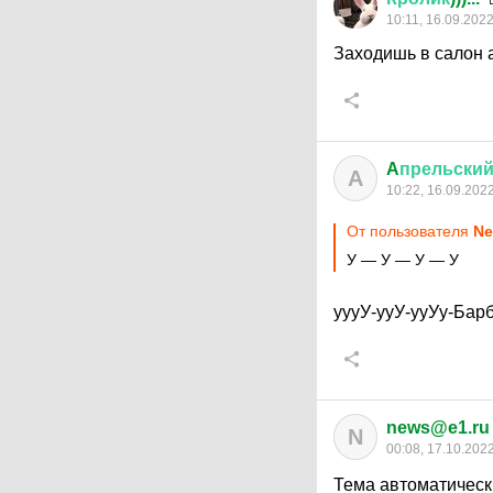
10:11, 16.09.202
Заходишь в салон 
A
прельски
A
10:22, 16.09.202
От пользователя
Ne
У — У — У — У
уууУ-ууУ-ууУу-Бар
news@e1.ru
N
00:08, 17.10.202
Тема автоматическ