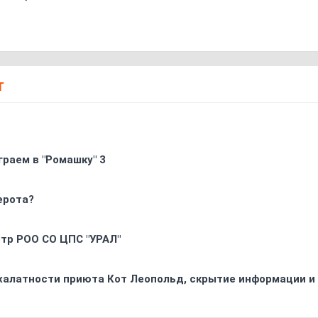
Т
граем в "Ромашку" 3
ерота?
oтр РOO CO ЦПС "УРАЛ"
 халатности приюта Кот Леопольд, скрытиe информации и