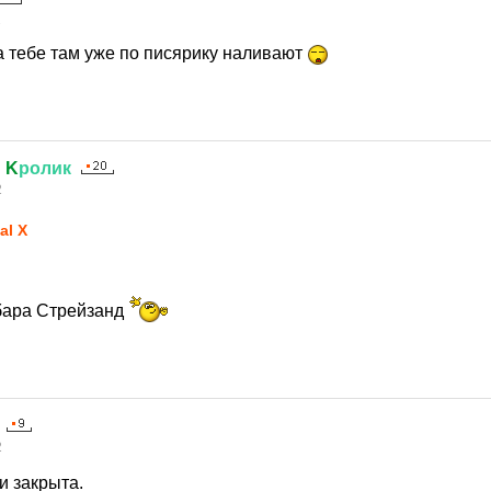
2
а тебе там уже по писярику наливают
й
K
ролик
2
al X
бара Стрейзанд
2
и закрыта.