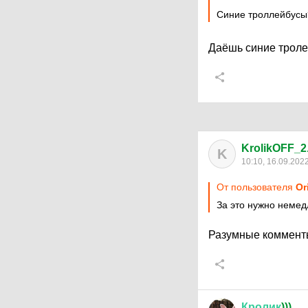
Синие троллейбусы
Даёшь синие троле
KrolikOFF_2
K
10:10, 16.09.202
От пользователя
Or
За это нужно немед
Разумные комменты
Кролик
)))...