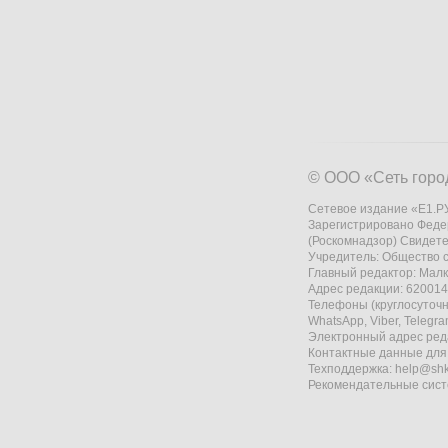
© ООО «Сеть горо
Сетевое издание «Е1.РУ
Зарегистрировано Феде
(Роскомнадзор) Свидете
Учредитель: Общество
Главный редактор: Мал
Адрес редакции: 620014,
Телефоны (круглосуточно
WhatsApp, Viber, Telegr
Электронный адрес ред
Контактные данные для
Техподдержка:
help@shk
Рекомендательные сис