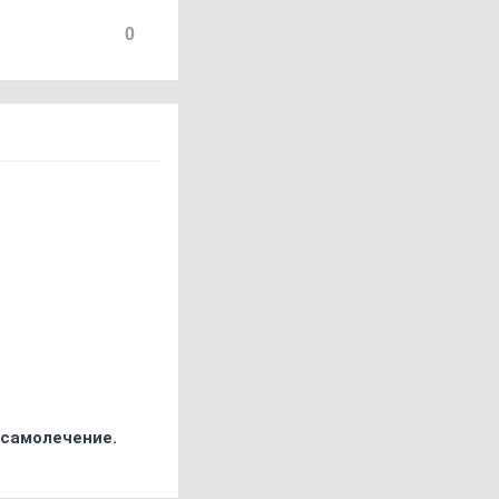
0
 самолечение.