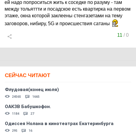
ей надо попроситься жить к соседке по разуму - там
между тольяттти и посадское есть квартирка на первом
этаже, окна которой заклеены стенгазетами на тему
заговоров, нибиру, 5G и происшествия сатаны
11
/
0
СЕЙЧАС ЧИТАЮТ
Флудовая(конец июля)
24565
1665
ОАКЗВ Бабушкофон.
1184
27
Одиссея Нолана в кинотеатрах Екатеринбурга
295
16