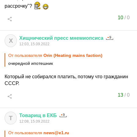
рассрочку"?
10
/
0
Хищнический
пресс
мнемиопсиса
Х
12:03, 15.09.2022
От пользователя
Orin (Heating mains faction)
очередной ипотешник
Который не собирался платить, потому что гражданин
СССР.
13
/
0
Товарищ
в
ЕКБ
Т
12:08, 15.09.2022
От пользователя
news@e1.ru