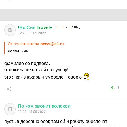
!
Во
Сне
Travel+
В
12:26, 15.09.2022
От пользователя
news@e1.ru
Долгушина
фамилие её подвела.
отложила печать ей на судьбу!!
это я как знахарь -нумеролог говорю
3
/
0
По
ком
звонит
колокол
П
12:26, 15.09.2022
пусть в деревню едет, там ей и работу обеспечат