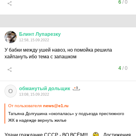
6
/
0
Блинт
Лупарезку
12:58, 15.09.2022
У бабки между ушей навоз, но помойка решила
хайпануть ибо тема с запашком
4
/
0
обманутый
дольщик
О
13:08, 15.09.2022
От пользователя
news@e1.ru
Татьяна Долгушина «окопалась» у подъезда престижного
ЖК в надежде вернуть жилье
Удачи гражданке СССР - ВО ВСЁМ!!!
Достижения