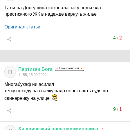
Татьяна Долгушина «окопалась» у подъезда
престижного ЖК в надежде вернуть жилье
Оригинал статьи
4
/
2
Партизан
Бога
П
11:55, 15.09.2022
Многабукаф ни асилил
тетку походу на свалку надо переселять судя по
свинарнику на улице
9
/
1
Хищнический
пресс
мнемиопсиса