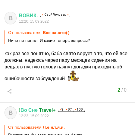
ВОВИК
.
В
12:20, 15.09.2022
От пользователя
Все занято((
Ниче не понял. И какие теперь вопросы?
как раз все понятно, баба свято верует в то, что ей все
должны, надеюсь через пару месяцев сидения на
вещах в пустую голову начнут догадки приходить об
ошибочности заблуждений
2
/
0
!
Во
Сне
Travel+
В
12:23, 15.09.2022
От пользователя
Л.е.н.т.я.й.