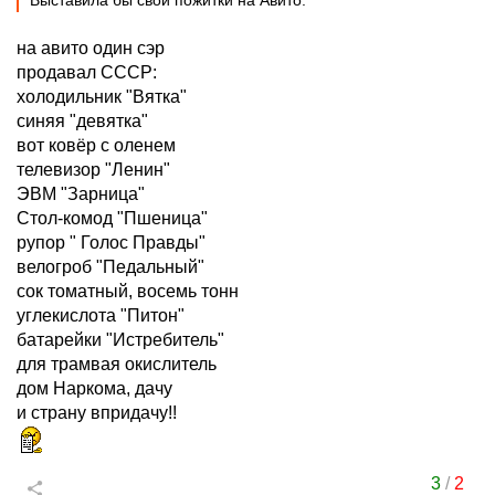
Выставила бы свои пожитки на Авито.
на авито один сэр
продавал СССР:
холодильник "Вятка"
синяя "девятка"
вот ковёр с оленем
телевизор "Ленин"
ЭВМ "Зарница"
Стол-комод "Пшеница"
рупор " Голос Правды"
велогроб "Педальный"
сок томатный, восемь тонн
углекислота "Питон"
батарейки "Истребитель"
для трамвая окислитель
дом Наркома, дачу
и страну впридачу!!
3
/
2