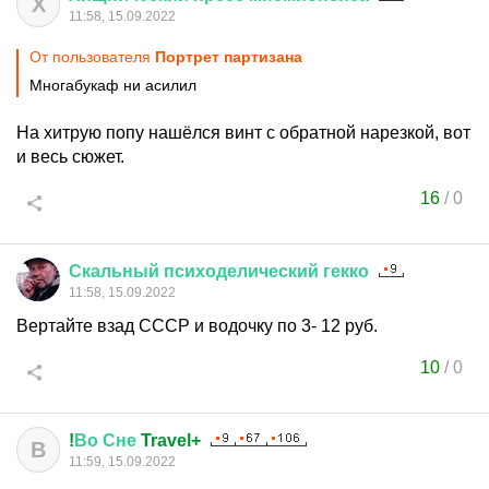
Х
11:58, 15.09.2022
От пользователя
Портрет партизана
Многабукаф ни асилил
На хитрую попу нашёлся винт с обратной нарезкой, вот
и весь сюжет.
16
/
0
Скальный
психоделический
гекко
11:58, 15.09.2022
Вертайте взад СССР и водочку по 3- 12 руб.
10
/
0
!
Во
Сне
Travel+
В
11:59, 15.09.2022