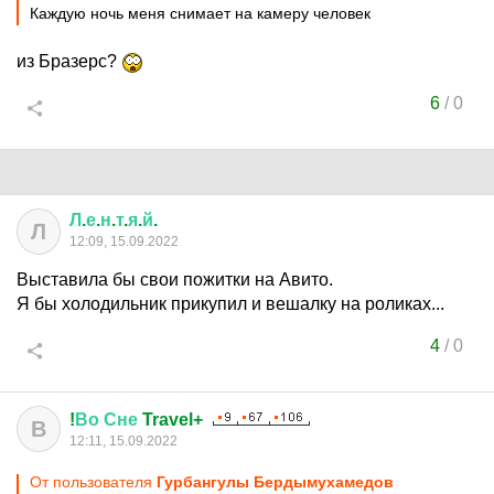
Каждую ночь меня снимает на камеру человек
из Бразерс?
6
/
0
Л
.
е
.
н
.
т
.
я
.
й
.
Л
12:09, 15.09.2022
Выставила бы свои пожитки на Авито.
Я бы холодильник прикупил и вешалку на роликах...
4
/
0
!
Во
Сне
Travel+
В
12:11, 15.09.2022
От пользователя
Гурбангулы Бердымухамедoв