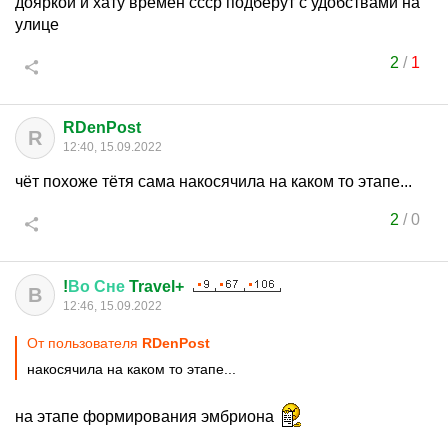
дояркой и хату времен ссср подберут с удобствами на
улице
2
/
1
RDenPost
R
12:40, 15.09.2022
чёт похоже тётя сама накосячила на каком то этапе...
2
/
0
!
Во
Сне
Travel+
В
12:46, 15.09.2022
От пользователя
RDenPost
накосячила на каком то этапе...
на этапе формирования эмбриона