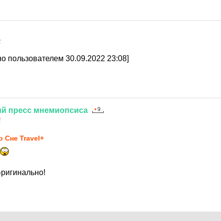
2
о пользователем 30.09.2022 23:08]
ий
пресс
мнемиопсиса
2
о Сне Travel+
-ригинально!