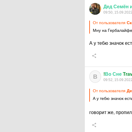
Дед
Семён
09:50, 15.09.202
От пользователя
Ск
Мну на Гербалайфе 
А у тебю значок ес
!
Во
Сне
Trav
В
09:52, 15.09.202
От пользователя
Де
А у тебю значок ес
говорит же, пропи