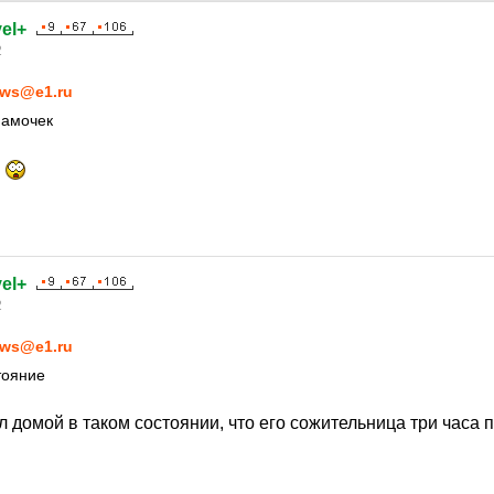
el+
2
ws@e1.ru
мамочек
!
el+
2
ws@e1.ru
тояние
 домой в таком состоянии, что его сожительница три часа 