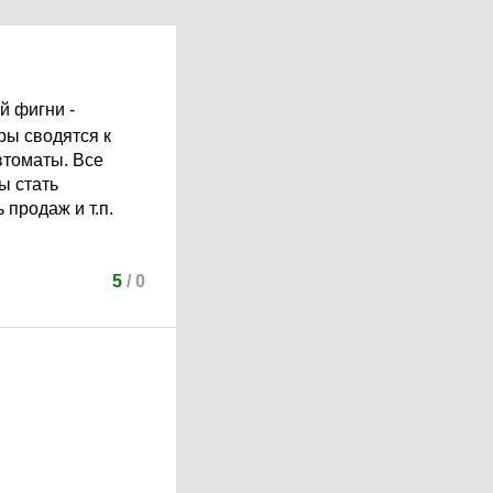
й фигни -
ры сводятся к
автоматы. Все
ы стать
продаж и т.п.
5
/
0