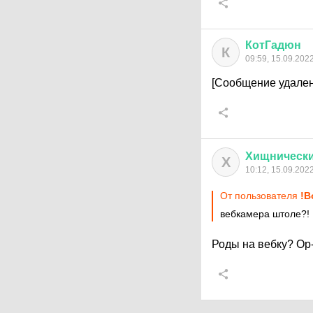
КотГадюн
К
09:59, 15.09.202
[Сообщение удален
Хищническ
Х
10:12, 15.09.202
От пользователя
!В
вебкамера штоле?!
Роды на вебку? Ор