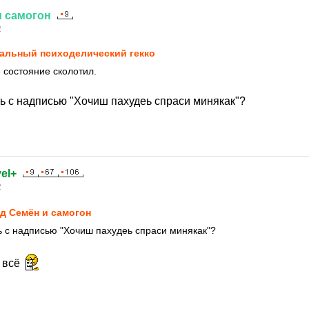
и
самогон
2
альный психоделический гекко
состояние сколотил.
ть с надписью "Хочиш пахудеь спраси минякак"?
el+
2
д Семён и самогон
ть с надписью "Хочиш пахудеь спраси минякак"?
л всё