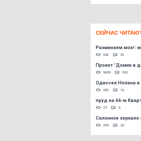
СЕЙЧАС ЧИТАЮ
Разминаем мозг: и
345
35
Проект "Домик в д
9699
353
Одиссея Нолана в
283
16
пруд на 66-м Квар
27
0
Салонное зеркало 
299
20