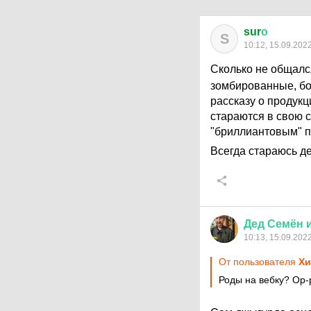
sur
о
S
10:12, 15.09.202
Сколько не общалс
зомбированные, бо
рассказу о продукц
стараются в свою с
"бриллиантовым" пр
Всегда стараюсь 
Дед
Семён
10:13, 15.09.202
От пользователя
Хи
Роды на вебку? Ор-