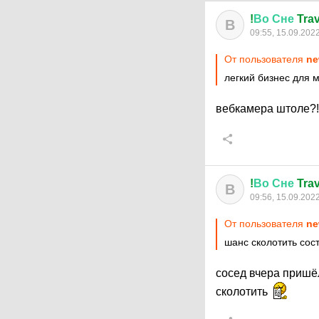
!
Во
Сне
Trav
В
09:55, 15.09.202
От пользователя
ne
легкий бизнес для 
вебкамера штоле?
!
Во
Сне
Trav
В
09:56, 15.09.202
От пользователя
ne
шанс сколотить сос
сосед вчера пришёл
сколотить