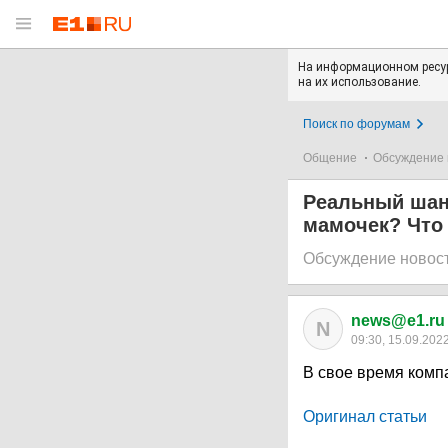
На информационном ресур
на их использование.
Поиск по форумам
Общение
Обсуждение 
Реальный шанс
мамочек? Что т
Обсуждение новос
news@e1.ru
N
09:30, 15.09.202
В свое время комп
Оригинал статьи