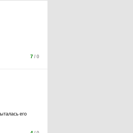
7
/
0
пыталась его
4
/
0