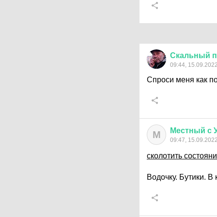
Скальный
п
09:44, 15.09.202
Спроси меня как по
Местный
с
М
09:47, 15.09.202
сколотить состояни
Водочку. Бутики. В