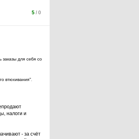
5
/
0
ь заказы для себя со
ого втюхивания".
репродают
ы, налоги и
ачивают - за счёт