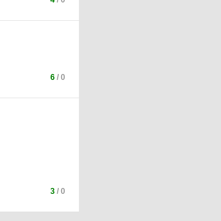
6
/
0
3
/
0