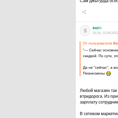
Сам джыгурда осн
sur
о
S
10:24, 15.09.202
От пользователя
Ко
"— Сейчас основная
скидкой. По сути, 
Да не "сейчас", а в
Пизнесмены
Любой магазин так
втридорога. Из пр
зарплату сотрудник
В сетевом маркетин