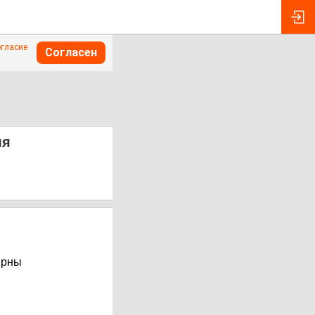
огласие
Согласен
ля
ярны