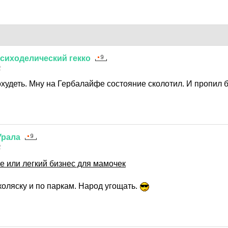
сиходелический
гекко
2
худеть. Мну на Гербалайфе состояние сколотил. И пропил 
Урала
2
е или легкий бизнес для мамочек
 коляску и по паркам. Народ угощать.