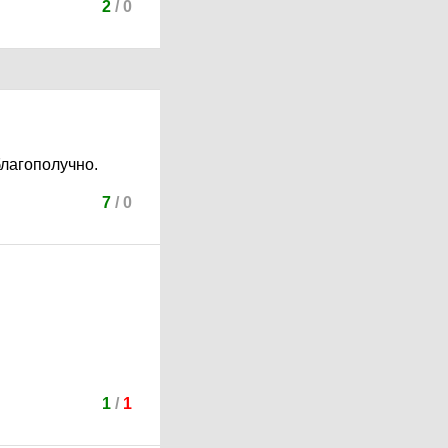
2
/
0
благополучно.
7
/
0
1
/
1