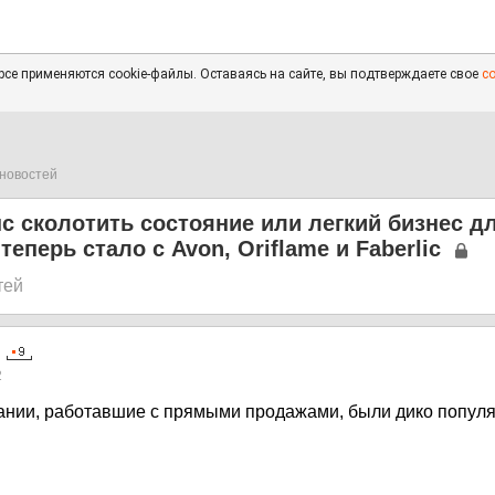
се применяются cookie-файлы. Оставаясь на сайте, вы подтверждаете свое
с
новостей
 сколотить состояние или легкий бизнес д
еперь стало с Avon, Oriflame и Faberlic
тей
2
ании, работавшие с прямыми продажами, были дико попул