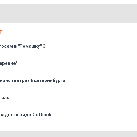
Т
граем в "Ромашку" 3
еревне"
 кинотеатрах Екатеринбурга
тале
заднего вида Outback