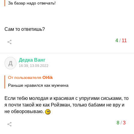
За базар надо отвечать!
Сам то ответишь?
4
/
11
Дедка
Ванг
Д
16:39, 13.09.2022
От пользователя
Оl4ik
Раньше нравился как мужчина
Если тебю молодая и красивая с упругими сиськами, то
я почти такой же как Ройзман, только бабами не вру и
не обворовываю.
8
/
3