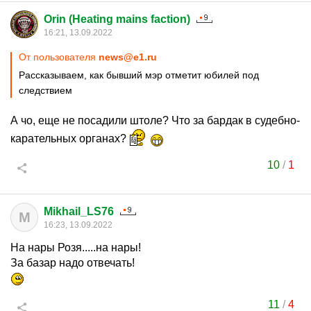
Orin (Heating mains faction)
16:21, 13.09.2022
От пользователя
news@e1.ru
Рассказываем, как бывший мэр отметит юбилей под
следствием
А чо, еще не посадили штоле? Что за бардак в судебно-
карательных органах?
10
/
1
Mikhail_LS76
M
16:23, 13.09.2022
На нары Розя.....на нары!
За базар надо отвечать!
11
/
4