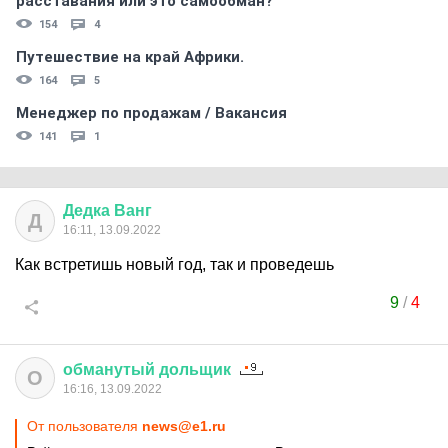
расставания или это самообман?
154
4
Путешествие на край Африки.
164
5
Менеджер по продажам / Вакансия
141
1
Дедка
Ванг
Д
16:11, 13.09.2022
Как встретишь новый год, так и проведешь
9
/
4
обманутый
дольщик
О
16:16, 13.09.2022
От пользователя
news@e1.ru