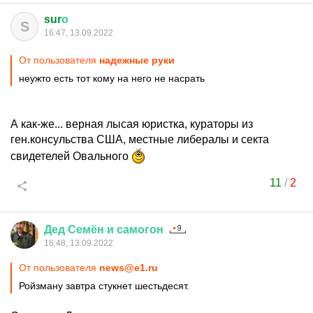
sur
о
S
16:47, 13.09.2022
От пользователя
надежные руки
неужто есть тот кому на него не насрать
А как-же... верная лысая юристка, кураторы из
ген.консульства США, местные либералы и секта
свидетелей Овального
11
/
2
Дед
Семён
и
самогон
16:48, 13.09.2022
От пользователя
news@e1.ru
Ройзману завтра стукнет шестьдесят.