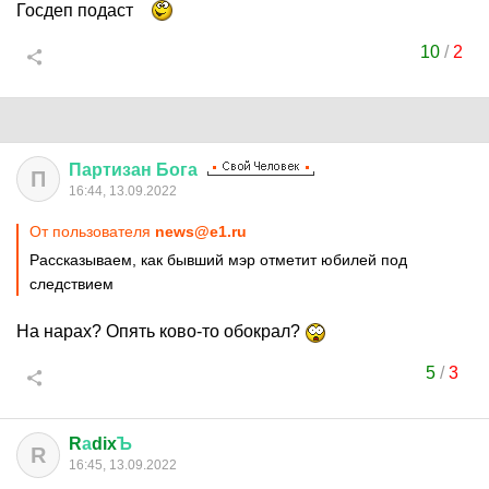
Госдеп подаст
10
/
2
Партизан
Бога
П
16:44, 13.09.2022
От пользователя
news@e1.ru
Рассказываем, как бывший мэр отметит юбилей под
следствием
На нарах? Опять ково-то обокрал?
5
/
3
R
а
dix
Ъ
R
16:45, 13.09.2022