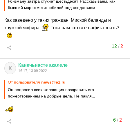
Ройзману завтра стукнет шестьдесят. Рассказываем, как
бывший мэр отметит юбилей под следствием
Как заведено у таких граждан. Миской баланды и
кружкой чифира.
Тока нам это всё нафига знать?
12
/
2
Канечьнасте
акалеле
К
16:17, 13.09.2022
От пользователя
news@e1.ru
Он попросил всех желающих поздравить его
пожертвованием на добрые дела. Не пакля...
6
/
2