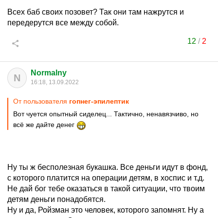
Всех баб своих позовет? Так они там нажрутся и
передерутся все между собой.
12
/
2
Normalny
N
16:18, 13.09.2022
От пользователя
гопнег-эпилептик
Вот чуется опытный сиделец... Тактично, ненавязчиво, но
всё же дайте денег
Ну ты ж бесполезная букашка. Все деньги идут в фонд,
с которого платится на операции детям, в хоспис и т.д.
Не дай бог тебе оказаться в такой ситуации, что твоим
детям деньги понадобятся.
Ну и да, Ройзман это человек, которого запомнят. Ну а