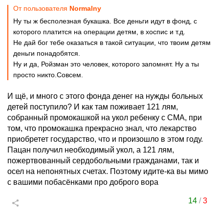
От пользователя
Normalny
Ну ты ж бесполезная букашка. Все деньги идут в фонд, с
которого платится на операции детям, в хоспис и т.д.
Не дай бог тебе оказаться в такой ситуации, что твоим детям
деньги понадобятся.
Ну и да, Ройзман это человек, которого запомнят. Ну а ты
просто никто.Совсем.
И щё, и много с этого фонда денег на нужды больных
детей поступило? И как там поживает 121 лям,
собранный промокашкой на укол ребенку с СМА, при
том, что промокашка прекрасно знал, что лекарство
приобретет государство, что и произошло в этом году.
Пацан получил необходимый укол, а 121 лям,
пожертвованный сердобольными гражданами, так и
осел на непонятных счетах. Поэтому идите-ка вы мимо
с вашими побасёнками про доброго вора
14
/
3