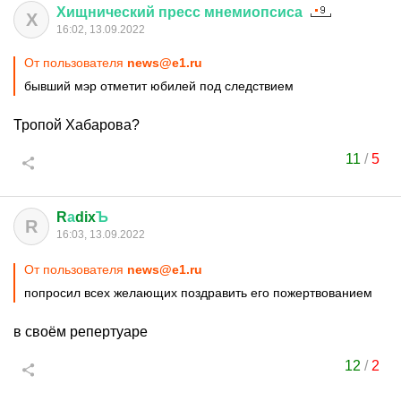
Хищнический
пресс
мнемиопсиса
Х
16:02, 13.09.2022
От пользователя
news@e1.ru
бывший мэр отметит юбилей под следствием
Тропой Хабарова?
11
/
5
R
а
dix
Ъ
R
16:03, 13.09.2022
От пользователя
news@e1.ru
попросил всех желающих поздравить его пожертвованием
в своём репертуаре
12
/
2