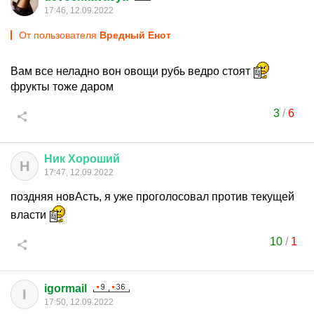
17:46, 12.09.2022
От пользователя
Вредный Енот
Вам все неладно вон овощи рубь ведро стоят
фрукты тоже даром
3
/
6
Ник
Хороший
Н
17:47, 12.09.2022
поздняя новАсть, я уже проголосовал против текущей
власти
10
/
1
igormail
I
17:50, 12.09.2022