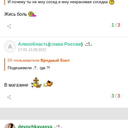
И почему ты не мну сосед и мну некрасивая соседка
Жись боль
1
/
3
Алкообласть
(
слава
России
)
А
17:45, 12.09.2022
От пользователя
Вредный Енот
Подешевели .?.. где ?!
В магазине
3
/
3
devochkavasya