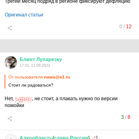
Третий месяц подряд в регионе фиксируют дефляцию
Оригинал статьи
0
/
12
Блинт
Лупарезку
17:31, 12.09.2022
От пользователя
news@e1.ru
Стоит ли радоваться?
Нет,
, не стоит, а плакать нужно по версии
помойки
3
/
8
Алкообласть
(
слава
России
)