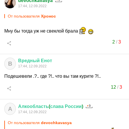
devochkavasya
17:44, 12.09.2022
От пользователя
Хронос
Мну бы тогда уж не свеклой брала
2
/
3
Вредный
Енот
В
17:44, 12.09.2022
Подешевели .?.. где ?!.. что вы там курите ?!..
12
/
3
Алкообласть
(
слава
России
)
А
17:44, 12.09.2022
От пользователя
devochkavasya