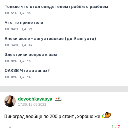
Только что стал свидетелем грабёж с разбоем
514
36
Что то прилетело
3431
72
Анеки июле - августовские (до 9 августа)
7409
47
Электрики вопрос к вам
324
16
ОАКЗВ Что за запах?
824
14
devochkavasya
17:36, 12.09.2022
Виноград вообще по 200 р стоит , хорошо же
1
/
7