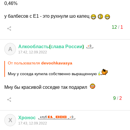
0,46%
у балбесов с Е1 - это рухнули шо капец
12
/
1
Алкообласть
(
слава
России
)
А
17:42, 12.09.2022
От пользователя
devochkavasya
Мну у соседа купила собственно выращенную
Мну бы красивой соседке так подарил
9
/
2
Хронос
Х
17:43, 12.09.2022