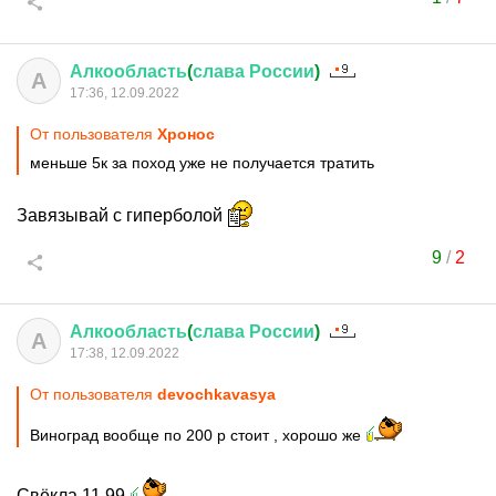
Алкообласть
(
слава
России
)
А
17:36, 12.09.2022
От пользователя
Хронос
меньше 5к за поход уже не получается тратить
Завязывай с гиперболой
9
/
2
Алкообласть
(
слава
России
)
А
17:38, 12.09.2022
От пользователя
devochkavasya
Виноград вообще по 200 р стоит , хорошо же
Свёкла 11.99