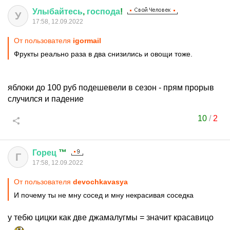
Улыбайтесь
,
господа
!
У
17:58, 12.09.2022
От пользователя
igormail
Фрукты реально раза в два снизились и овощи тоже.
яблоки до 100 руб подешевели в сезон - прям прорыв
случился и падение
10
/
2
Горец
™
Г
17:58, 12.09.2022
От пользователя
devochkavasya
И почему ты не мну сосед и мну некрасивая соседка
у тебю цицки как две джамалугмы = значит красавицо