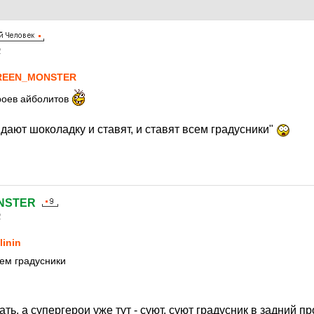
2
REEN_MONSTER
ероев айболитов
 дают шоколадку и ставят, и ставят всем градусники"
NSTER
2
linin
всем градусники
ть, а супергерои уже тут - суют, суют градусник в задний п