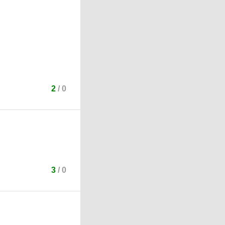
2
/
0
3
/
0