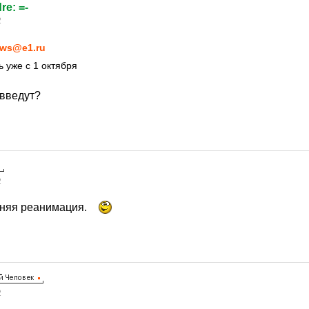
dre: =-
2
ws@e1.ru
 уже с 1 октября
введут?
2
дняя реанимация.
2