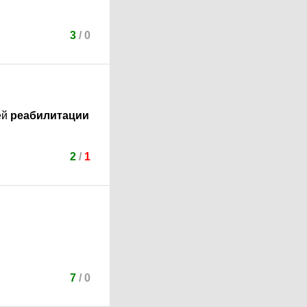
3
/
0
ей
реабилитации
2
/
1
7
/
0