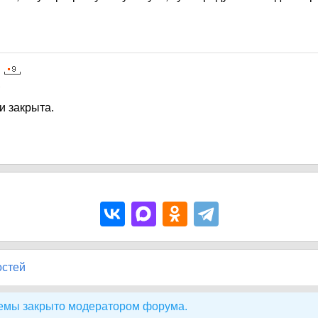
2
и закрыта.
остей
емы закрыто модератором форума.