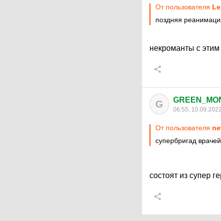
От пользователя
Le
поздняя реанимаци
некроманты с этим
GREEN_MO
G
06:55, 10.09.202
От пользователя
ne
супербригад врачей
состоят из супер 