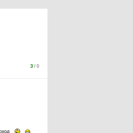
3
/
0
роход