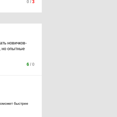
0
/
3
ать новичков-
, но опытные
6
/
0
поможет быстрее