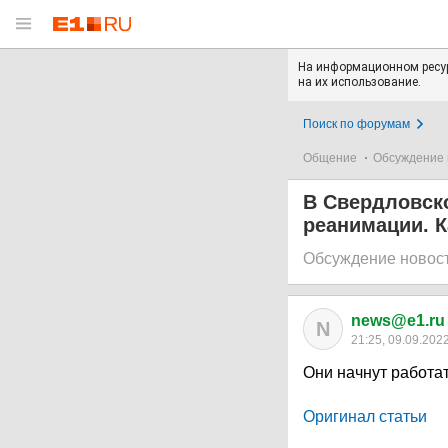
На информационном ресур
на их использование.
Поиск по форумам
Общение
Обсуждение 
В Свердловско
реанимации. К
Обсуждение новос
news@e1.ru
N
21:25, 09.09.202
Они начнут работат
Оригинал статьи