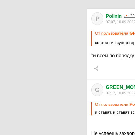
Polinin
P
07:07, 10.09.202
От пользователя
G
состоят из супер г
"и всем по порядку
GREEN_MO
G
07:17, 10.09.202
От пользователя
Po
и ставят, и ставят 
Не успеешь захвора