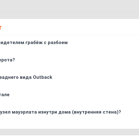
Т
видетелем грабёж с разбоем
ерота?
заднего вида Outback
тале
узел мауэрлата изнутри дома (внутренняя стена)?