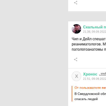
Скальный
п
21:38, 09.09.202
Чип и Дейл спешат
реаниматологов. М
патологоанатомы п
Хронос
Х
21:51, 09.09.202
От пользователя
ne
В Свердловской обл
спасать людей