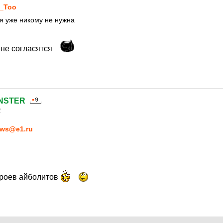
_Too
я уже никому не нужна
 не согласятся
NSTER
2
ws@e1.ru
героев айболитов