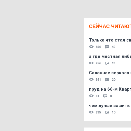
СЕЙЧАС ЧИТАЮ
Только что стал с
856
42
а где местная либ
256
13
Салонное зеркало 
351
20
пруд на 66-м Квар
81
0
чем лучше зашить 
235
10