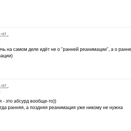
2
ечь на самом деле идёт не о "ранней реанимации", а о ранн
мации)
2
- это абсурд вообще-то))
егда ранняя, а поздняя реанимация уже никому не нужна