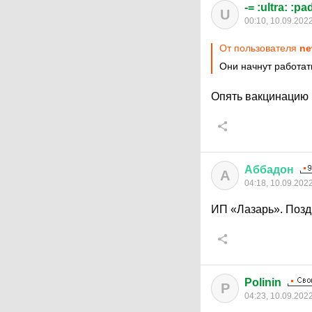
-= :ultra: :pa
U
00:10, 10.09.202
От пользователя
ne
Они начнут работать
Опять вакцинацию 
Аббадон
А
04:18, 10.09.202
ИП «Лазарь». Поз
Polinin
P
04:23, 10.09.202