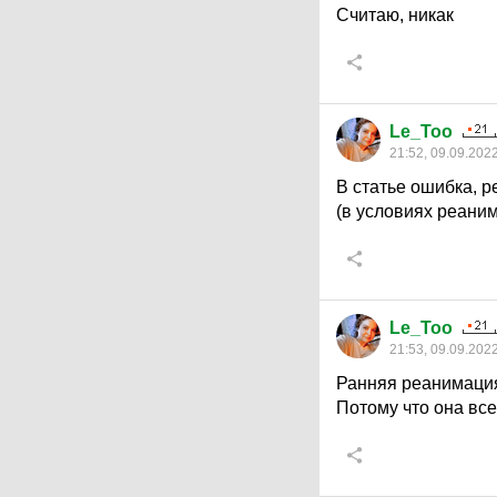
Считаю, никак
Le_Too
21:52, 09.09.202
В статье ошибка, р
(в условиях реани
Le_Too
21:53, 09.09.202
Ранняя реанимация 
Потому что она вс