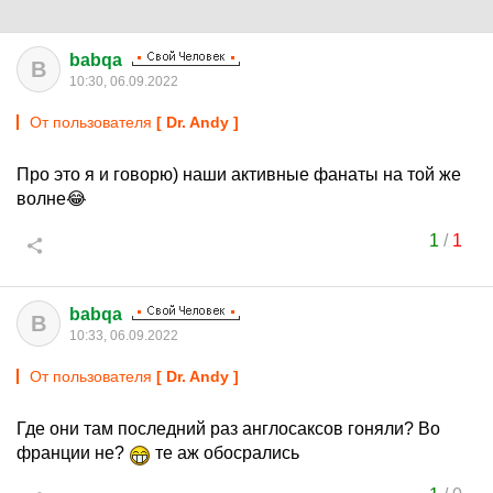
babqa
B
10:30, 06.09.2022
От пользователя
[ Dr. Andy ]
Про это я и говорю) наши активные фанаты на той же
волне😂
1
/
1
babqa
B
10:33, 06.09.2022
От пользователя
[ Dr. Andy ]
Где они там последний раз англосаксов гоняли? Во
франции не?
те аж обосрались