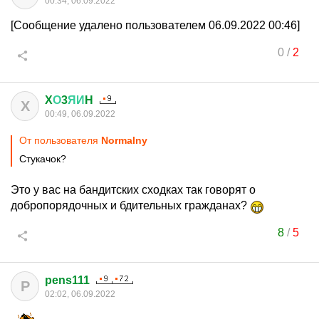
00:34, 06.09.2022
[Сообщение удалено пользователем 06.09.2022 00:46]
0
/
2
X
О
3
ЯИ
H
X
00:49, 06.09.2022
От пользователя
Normalny
Стукачок?
Это у вас на бандитских сходках так говорят о
добропорядочных и бдительных гражданах?
8
/
5
pens111
P
02:02, 06.09.2022