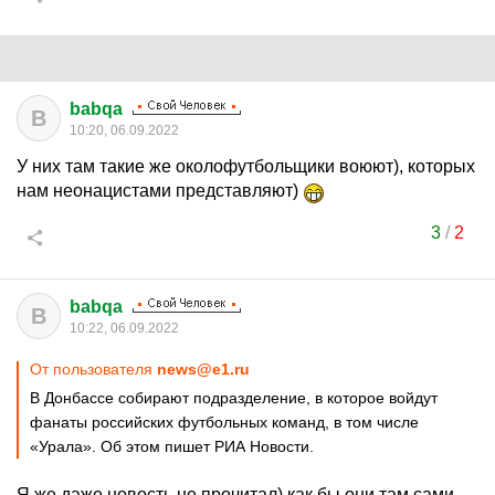
babqa
B
10:20, 06.09.2022
У них там такие же околофутбольщики воюют), которых
нам неонацистами представляют)
3
/
2
babqa
B
10:22, 06.09.2022
От пользователя
news@e1.ru
В Донбассе собирают подразделение, в которое войдут
фанаты российских футбольных команд, в том числе
«Урала». Об этом пишет РИА Новости.
Я же даже новость не прочитал) как бы они там сами