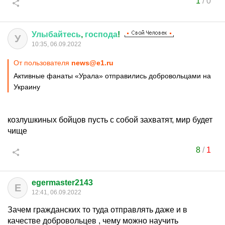
1
/
0
Улыбайтесь
,
господа
!
У
10:35, 06.09.2022
От пользователя
news@e1.ru
Активные фанаты «Урала» отправились добровольцами на
Украину
козлушкиных бойцов пусть с собой захватят, мир будет
чище
8
/
1
egermaster2143
E
12:41, 06.09.2022
Зачем гражданских то туда отправлять даже и в
качестве добровольцев , чему можно научить