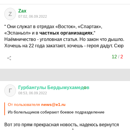
Zax
Z
07:02, 06.09.2022
“ Они служат в отрядах «Восток», «Спартак»,
«Эспаньол» и в
частных организациях.
“
Наёмничество - уголовная статья. Но закон что дышло.
Хочешь на 22 года закатают, хочешь - героя дадут. Сюр
12
/
2
Гурбангулы
Бердымухамед
o
в
Г
08:53, 06.09.2022
От пользователя
news@e1.ru
Из болельщиков собирают боевое подразделение
Вот это прям прекрасная новость, надеюсь вернутся