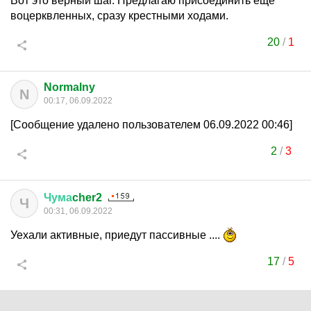
Вот это верный шаг. Предлагаю присоединить еще
воцерквленных, сразу крестными ходами.
20
/
1
Normalny
N
00:17, 06.09.2022
[Сообщение удалено пользователем 06.09.2022 00:46]
2
/
3
Чума
cher2
Ч
00:31, 06.09.2022
Уехали активные, приедут пассивные ....
17
/
5