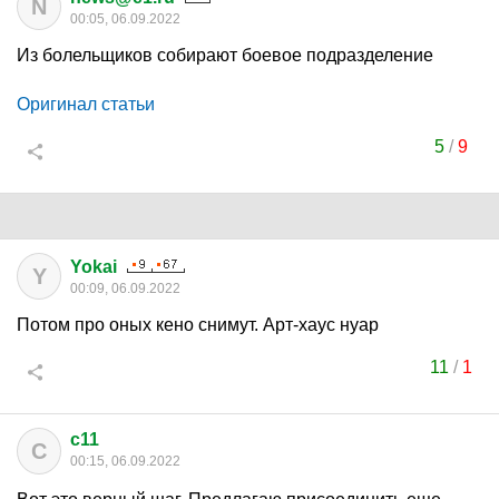
N
00:05, 06.09.2022
Из болельщиков собирают боевое подразделение
Оригинал статьи
5
/
9
Yokai
Y
00:09, 06.09.2022
Потом про оных кено снимут. Арт-хаус нуар
11
/
1
c11
C
00:15, 06.09.2022