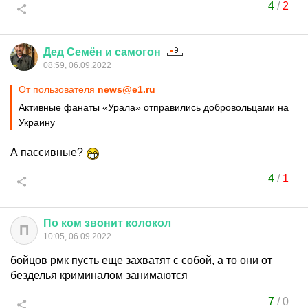
4
/
2
Дед
Семён
и
самогон
08:59, 06.09.2022
От пользователя
news@e1.ru
Активные фанаты «Урала» отправились добровольцами на
Украину
А пассивные?
4
/
1
По
ком
звонит
колокол
П
10:05, 06.09.2022
бойцов рмк пусть еще захватят с собой, а то они от
безделья криминалом занимаются
7
/
0