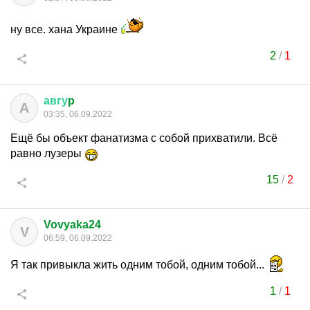
ну все. хана Украине
2
/
1
авгу
p
А
03:35, 06.09.2022
Ещё бы объект фанатизма с собой прихватили. Всё
равно лузеры
15
/
2
Vovyaka24
V
06:59, 06.09.2022
Я так привыкла жить одним тобой, одним тобой...
1
/
1