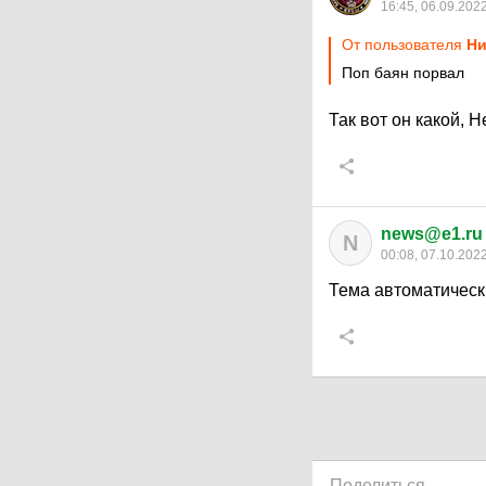
16:45, 06.09.202
От пользователя
Ни
Поп баян порвал
Так вот он какой,
news@e1.ru
N
00:08, 07.10.202
Тема автоматическ
Поделиться