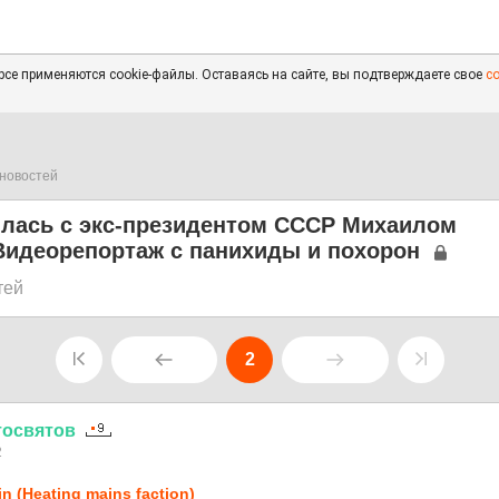
се применяются cookie-файлы. Оставаясь на сайте, вы подтверждаете свое
с
новостей
илась с экс-президентом СССР Михаилом
Видеорепортаж с панихиды и похорон
тей
2
тосвятов
2
in (Heating mains faction)