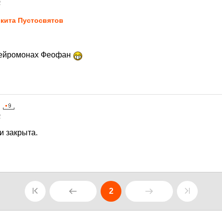
2
кита Пустосвятов
 Нейромонах Феофан
2
и закрыта.
2