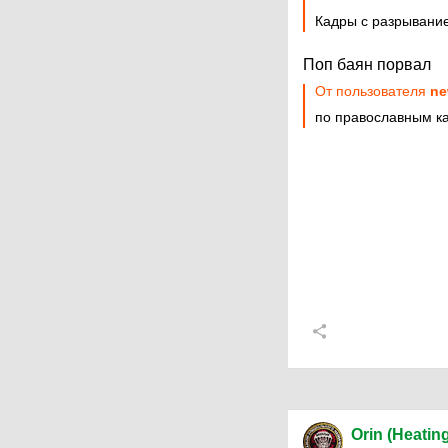
Кадры с разрывание
Поп баян порвал
От пользователя
ne
по православным к
Orin (Heatin