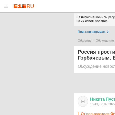
На информационном ресур
на их использование.
Поиск по форумам
Общение
Обсуждение 
Россия прост
Горбачевым. 
Обсуждение новос
Никита
Пус
Н
15:43, 06.09.202
От пользователя
Or