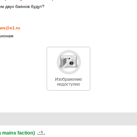
м двух баянов будут?
ws@e1.ru
анонам
g mains faction)