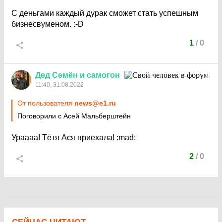
С деньгами каждый дурак сможет стать успешным
бизнесвуменом.
:-D
1
/
0
Дед
Семён
и
самогон
11:40, 31.08.2022
От пользователя
news@e1.ru
Поговорили с Асей Мальберштейн
Ураааа! Тётя Ася приехала!
:mad:
2
/
0