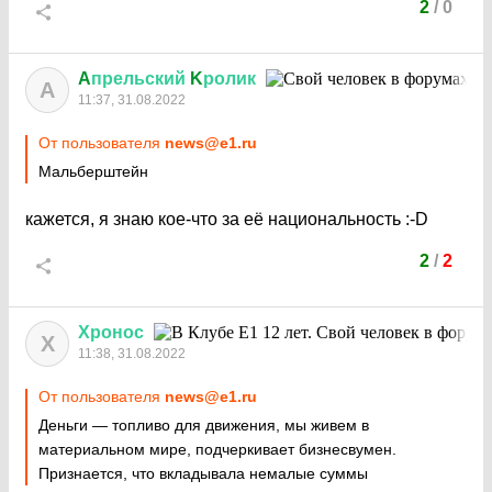
2
/
0
A
прельский
K
ролик
A
11:37, 31.08.2022
От пользователя
news@e1.ru
Мальберштейн
кажется, я знаю кое-что за её национальность
:-D
2
/
2
Хронос
Х
11:38, 31.08.2022
От пользователя
news@e1.ru
Деньги — топливо для движения, мы живем в
материальном мире, подчеркивает бизнесвумен.
Признается, что вкладывала немалые суммы