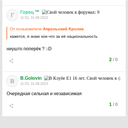
Горец
™
Г
11:52, 31.08.2022
От пользователя
Aпрельский Kролик
кажется, я знаю кое-что за её национальность
ниушто поперёк ?
:-D
2
/
0
B.Golovin
B
11:53, 31.08.2022
Очередная сильная и независимая
1
/
0