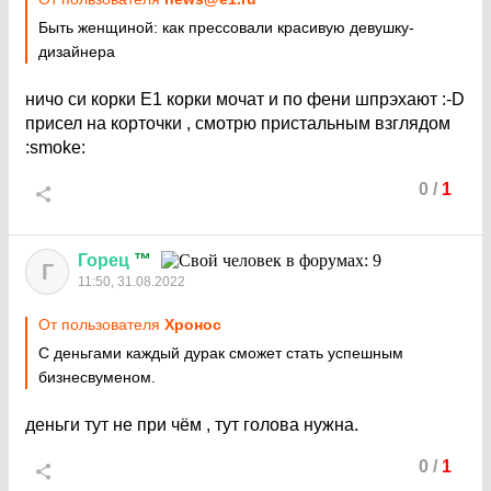
Быть женщиной: как прессовали красивую девушку-
дизайнера
ничо си корки Е1 корки мочат и по фени шпрэхают
:-D
присел на корточки , смотрю пристальным взглядом
:smoke:
0
/
1
Горец
™
Г
11:50, 31.08.2022
От пользователя
Хронос
С деньгами каждый дурак сможет стать успешным
бизнесвуменом.
деньги тут не при чём , тут голова нужна.
0
/
1