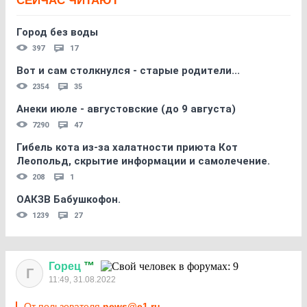
СЕЙЧАС ЧИТАЮТ
Город без воды
397
17
Вот и сам столкнулся - старые родители...
2354
35
Анеки июле - августовские (до 9 августа)
7290
47
Гибель кота из-за халатности приюта Кот
Леопольд, скрытиe информации и самолечение.
208
1
ОАКЗВ Бабушкофон.
1239
27
Горец
™
Г
11:49, 31.08.2022
От пользователя
news@e1.ru