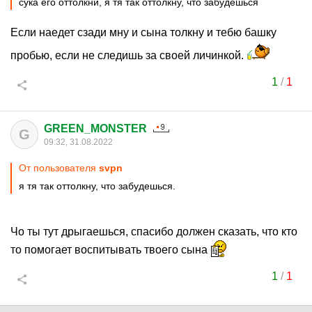
сука его оттолкни, я тя так оттолкну, что забудешься
Если наедет сзади мну и сына толкну и тебю башку
пробью, если не следишь за своей личинкой.
1
/
1
GREEN_MONSTER
G
09:32, 31.08.2022
От пользователя
svpn
я тя так оттолкну, что забудешься.
Чо ты тут дрыгаешься, спасибо должен сказать, что кто
то помогает воспитывать твоего сына
1
/
1