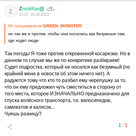
Z
лойКак
@
Z
15:37, 30.08.2022
От пользователя
GREEN_MONSTER
но так же я против, чтобы они носились как безумные там,
где ходят люди
Так погодь! Я тоже против откровенной косарезки. Но в
данном то случае мы же по конкретике разбираем!
Судят подростка, который не носился как безумный (по
крайней мене в новости об этом ничего нет). А
радуются тому что кто то разбил ему черепушку за то,
что он ему предложил чуть сместиться в сторону от
того места, которое ИЗНАЧАЛЬНО предназначено для
спуска колёсного транспорта, т.е. велосипедов,
самокатов и калясок...
Чуешь разницу?
1
/
1