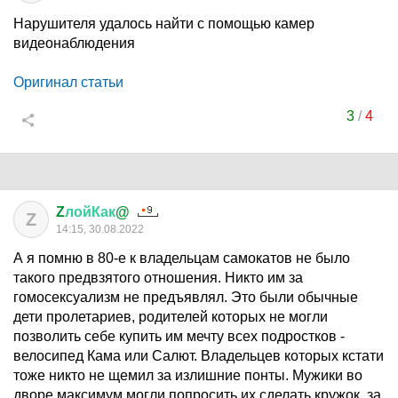
Нарушителя удалось найти с помощью камер
видеонаблюдения
Оригинал статьи
3
/
4
Z
лойКак
@
Z
14:15, 30.08.2022
А я помню в 80-е к владельцам самокатов не было
такого предвзятого отношения. Никто им за
гомосексуализм не предъявлял. Это были обычные
дети пролетариев, родителей которых не могли
позволить себе купить им мечту всех подростков -
велосипед Кама или Салют. Владельцев которых кстати
тоже никто не щемил за излишние понты. Мужики во
дворе максимум могли попросить их сделать кружок, за