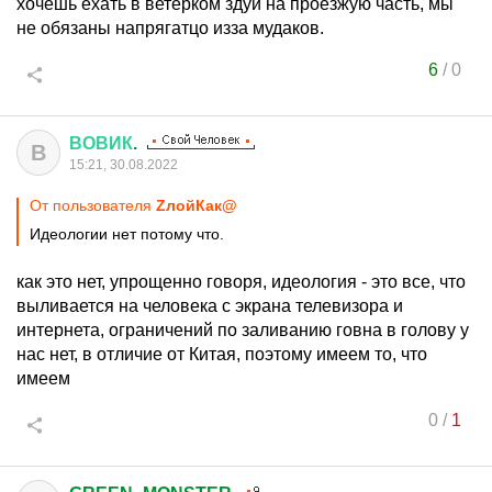
хочешь ехать в ветерком здуй на проезжую часть, мы
не обязаны напрягатцо изза мудаков.
6
/
0
ВОВИК
.
В
15:21, 30.08.2022
От пользователя
ZлойКак@
Идеологии нет потому что.
как это нет, упрощенно говоря, идеология - это все, что
выливается на человека с экрана телевизора и
интернета, ограничений по заливанию говна в голову у
нас нет, в отличие от Китая, поэтому имеем то, что
имеем
0
/
1