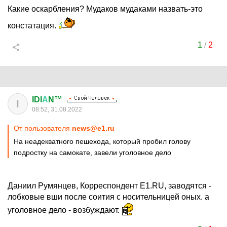
Какие оскарбления? Мудаков мудаками назвать-это
констатация.
1
/
2
IDI
А
N™
I
08:52, 31.08.2022
От пользователя
news@e1.ru
На неадекватного пешехода, который пробил голову
подростку на самокате, завели уголовное дело
Даниил Румянцев, Корреспондент E1.RU, заводятся -
лобковые вши после соития с носительницей оных. а
уголовное дело - возбуждают.