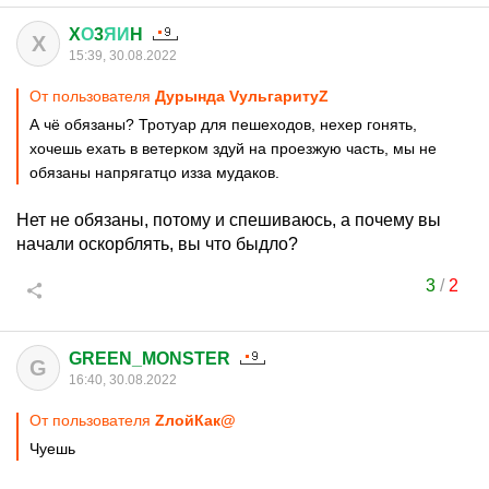
X
О
3
ЯИ
H
X
15:39, 30.08.2022
От пользователя
Дурында VульгаритуZ
А чё обязаны? Тротуар для пешеходов, нехер гонять,
хочешь ехать в ветерком здуй на проезжую часть, мы не
обязаны напрягатцо изза мудаков.
Нет не обязаны, потому и спешиваюсь, а почему вы
начали оскорблять, вы что быдло?
3
/
2
GREEN_MONSTER
G
16:40, 30.08.2022
От пользователя
ZлойКак@
Чуешь