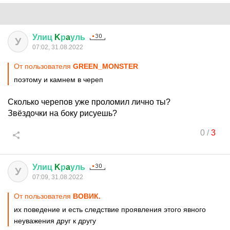
Улиц
K
р
a
уль
У
07:02, 31.08.2022
От пользователя
GREEN_MONSTER
поэтому и камнем в череп
Сколько черепов уже проломил лично ты?
Звёздочки на боку рисуешь?
0
/
3
Улиц
K
р
a
уль
У
07:09, 31.08.2022
От пользователя
ВОВИК.
их поведение и есть следствие проявления этого явного
неуважения друг к другу