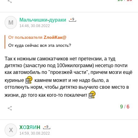
Мальчишки
-
дураки
М
14:46, 30.08.2022
От пользователя
ZлойКак@
От куда сейчас вся эта злость?
Так к ножным самокатчиков нет претензии, а туд
дитятко (зачастую под 100икилограмм) несетцо почти
как автомобиль по "проезжей части", причем мозги ещё
куриные
камнем может и не надо было, а
оттолкнуть норм, чтобы дитятко выучило свое место в
жизни, до того как кого-то покалечит
9
/
6
X
О
3
ЯИ
H
X
14:59, 30.08.2022