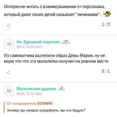
Интересно читать о взаимоуважении от персонажа,
который даже своих детей называет "личинками".
1
/
3
Не
Здешний
паренек
Н
08:06, 31.08.2022
Из самокатчика вылепили образ Девы Марии, ну не
верю что что эта малолетка получил на ровном месте
3
/
1
Мальчишки
-
дураки
М
08:30, 31.08.2022
От пользователя
XО3ЯИH
почему вы начали оскорблять, вы что быдло?