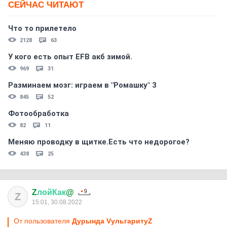
СЕЙЧАС ЧИТАЮТ
Что то прилетело
2128
63
У кого есть опыт EFB акб зимой.
969
31
Разминаем мозг: играем в "Ромашку" 3
845
52
Фотообработка
82
11
Меняю проводку в щитке.Есть что недорогое?
438
25
Z
лойКак
@
Z
15:01, 30.08.2022
От пользователя
Дурында VульгаритуZ