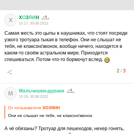
X
О
3
ЯИ
H
X
15:17, 30.08.2022
Самая жесть это цыпы в наушниках, что стоят посреди
узкого тротуара тыкая в телефон. Они не слышат не
тебя, не клаксон/звонок, вообще ничего, находятся в
каком-то своём астральном мире. Приходится
спешиваться. Потом что-то бормочут вслед.
2
/
3
Мальчишки
-
дураки
М
15:19, 30.08.2022
От пользователя
XО3ЯИH
Они не слышат не тебя, не клаксон/звонок
А чё обязаны? Тротуар для пешеходов, нехер гонять,