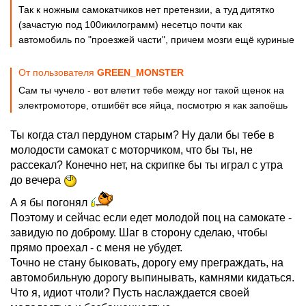
Так к ножным самокатчиков нет претензии, а туд дитятко
(зачастую под 100икилограмм) несетцо почти как
автомобиль по "проезжей части", причем мозги ещё куриные
От пользователя
GREEN_MONSTER
Сам ты чучело - вот влетит тебе между ног такой щенок на
электромоторе, отшибёт все яйца, посмотрю я как запоёшь
Ты когда стал пердуном старым? Ну дали бы тебе в
молодости самокат с моторчиком, что бы ты, не
рассекал? Конечно нет, на скрипке бы ты играл с утра
до вечера
А я бы погонял
Поэтому и сейчас если едет молодой поц на самокате -
завидую по доброму. Шаг в сторону сделаю, чтобы
прямо проехал - с меня не убудет.
Точно не стану быковать, дорогу ему преграждать, на
автомобильную дорогу выпинывать, камнями кидаться.
Что я, идиот чтоли? Пусть наслаждается своей