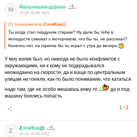
Мальчишки
-
дураки
М
15:14, 30.08.2022
От пользователя
ZлойКак@
Ты когда стал пердуном старым? Ну дали бы тебе в
молодости самокат с моторчиком, что бы ты, не рассекал?
Конечно нет, на скрипке бы ты играл с утра до вечера
У мну велик был, но никогда не было конфликтов с
окружающими, ни к кому не подкрадывался
неожиданно на скорости, да и ваще по центральным
улицам не гоняли, как-то было понимание, что кататься
надо там, где не особо мешаешь кому-то
да и под
машину боялись попасть
1
/
2
Z
лойКак
@
Z
15:16, 30.08.2022