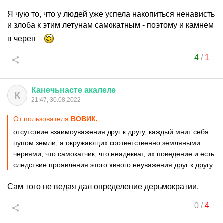
Я чую то, что у людей уже успела накопиться ненависть
и злоба к этим летунам самокатным - поэтому и камнем
в череп
4
/
1
Канечьнасте
акалеле
К
21:47, 30.08.2022
От пользователя
ВОВИК.
отсутствие взаимоуважения друг к другу, каждый мнит себя
пупом земли, а окружающих соответственно земляными
червями, что самокатчик, что неадекват, их поведение и есть
следствие проявления этого явного неуважения друг к другу
Сам того не ведая дал определение дерьмократии.
0
/
4