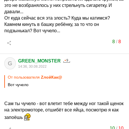
это не возбранялось у них стрельнуть сигаретку. И
давали...
От куда сейчас вся эта злость? Куда мы катимся?
Камнем кинуть в башку ребёнку, за то что он
подзынькал? Вот чучело...
8
/
8
GREEN_MONSTER
G
14:36, 30.08.2022
От пользователя
ZлойКак@
Вот чучело
Сам ты чучело - вот влетит тебе между ног такой щенок
на электромоторе, отшибёт все яйца, посмотрю я как
запоёшь
10
/
10