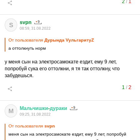
2
/
1
svpn
S
08:59, 31.08.2022
От пользователя
Дурында VульгаритуZ
а оттолкнуть норм
у меня сын на электросамокате ездит, ему 9 лет,
попробуй сука его оттолкни, я тя так оттолкну, что
забудешься.
1
/
2
Мальчишки
-
дураки
М
09:25, 31.08.2022
От пользователя
svpn
меня сын на электросамокате ездит, ему 9 лет, попробуй