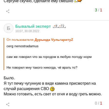
Сергуне скучно, сделайте ему смешно
3
/
1
Бывалый
эксперт
Б
10:07, 30.08.2022
От пользователя
Дурында VульгаритуZ
cerg nenostradamus
сам же говорил что за городом в любую погоду норм
Не говорил мну такого никогда, чё врать то?
Было.
Я тут печку чугунную в виде камина присмотрел на
случай расширения СВО
Можно готовить, есть свет от огня и воду греть можно.
0
/
1