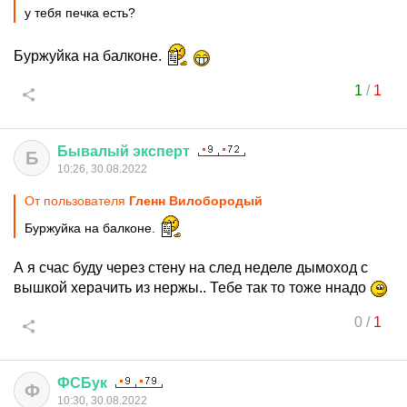
у тебя печка есть?
Буржуйка на балконе.
1
/
1
Бывалый
эксперт
Б
10:26, 30.08.2022
От пользователя
Гленн Вилобородый
Буржуйка на балконе.
А я счас буду через стену на след неделе дымоход с
вышкой херачить из нержы.. Тебе так то тоже ннадо
0
/
1
ФСБук
Ф
10:30, 30.08.2022