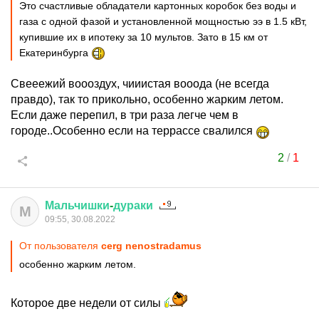
Это счастливые обладатели картонных коробок без воды и
газа с одной фазой и установленной мощностью ээ в 1.5 кВт,
купившие их в ипотеку за 10 мультов. Зато в 15 км от
Екатеринбурга
Свееежий воооздух, чииистая вооода (не всегда
правдо), так то прикольно, особенно жарким летом.
Если даже перепил, в три раза легче чем в
городе..Особенно если на террассе свалился
2
/
1
Мальчишки
-
дураки
М
09:55, 30.08.2022
От пользователя
cerg nenostradamus
особенно жарким летом.
Которое две недели от силы