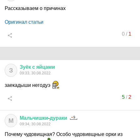
Рассказываем о причинах
Оригинал статьи
0
/
1
Зуёк
с
яйцами
З
09:33, 30.08.2022
заекадыши негодуэ
5
/
2
Мальчишки
-
дураки
М
09:34, 30.08.2022
Почему чудовищная? Особо чудовивщные орки из