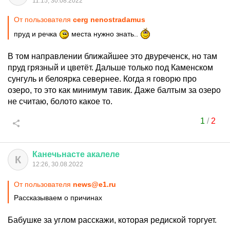
11:15, 30.08.2022
От пользователя
cerg nenostradamus
пруд и речка
места нужно знать..
В том направлении ближайшее это двуреченск, но там
пруд грязный и цветёт. Дальше только под Каменском
сунгуль и белоярка севернее. Когда я говорю про
озеро, то это как минимум тавик. Даже балтым за озеро
не считаю, болото какое то.
1
/
2
Канечьнасте
акалеле
К
12:26, 30.08.2022
От пользователя
news@e1.ru
Рассказываем о причинах
Бабушке за углом расскажи, которая редиской торгует.