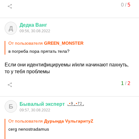
0
/
5
Дедка
Ванг
Д
09:56, 30.08.2022
От пользователя
GREEN_MONSTER
в погреба пора прятать тела?
Если они идентифицируемы и/или начинают пахнуть,
то у тебя проблемы
1
/
2
Бывалый
эксперт
Б
09:57, 30.08.2022
От пользователя
Дурында VульгаритуZ
cerg nenostradamus