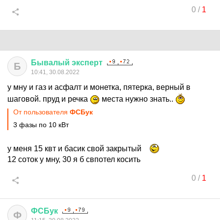
0
/
1
Бывалый
эксперт
Б
10:41, 30.08.2022
у мну и газ и асфалт и монетка, пятерка, верный в
шаговой. пруд и речка
места нужно знать..
От пользователя
ФСБук
3 фазы по 10 кВт
у меня 15 квт и басик свой закрытый
12 соток у мну, 30 я б свпотел косить
0
/
1
ФСБук
Ф