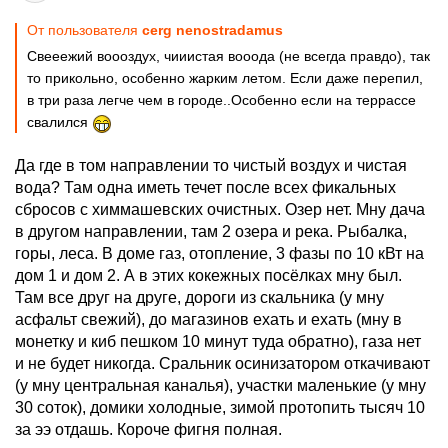
От пользователя
cerg nenostradamus
Свееежий воооздух, чииистая вооода (не всегда правдо), так
то прикольно, особенно жарким летом. Если даже перепил,
в три раза легче чем в городе..Особенно если на террассе
свалился
Да где в том направлении то чистый воздух и чистая
вода? Там одна иметь течет после всех фикальных
сбросов с химмашевских очистных. Озер нет. Мну дача
в другом направлении, там 2 озера и река. Рыбалка,
горы, леса. В доме газ, отопление, 3 фазы по 10 кВт на
дом 1 и дом 2. А в этих кокежных посёлках мну был.
Там все друг на друге, дороги из скальника (у мну
асфальт свежий), до магазинов ехать и ехать (мну в
монетку и киб пешком 10 минут туда обратно), газа нет
и не будет никогда. Сральник осинизатором откачивают
(у мну центральная каналья), участки маленькие (у мну
30 соток), домики холодные, зимой протопить тысяч 10
за ээ отдашь. Короче фигня полная.