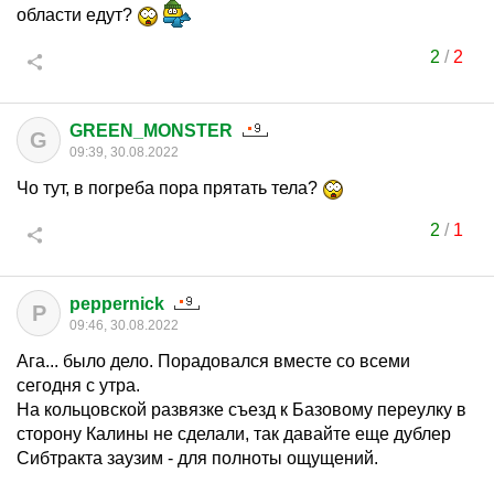
области едут?
2
/
2
GREEN_MONSTER
G
09:39, 30.08.2022
Чо тут, в погреба пора прятать тела?
2
/
1
peppernick
P
09:46, 30.08.2022
Ага... было дело. Порадовался вместе со всеми
сегодня с утра.
На кольцовской развязке съезд к Базовому переулку в
сторону Калины не сделали, так давайте еще дублер
Сибтракта заузим - для полноты ощущений.