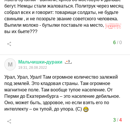
бегут. Немцы стали жаловаться. Политрук через месяц
собрал всех и говорит: товарищи солдаты, не будьте
свиньям , и не позорьте звание советского человека.
Выпили молоко - бутылки поставьте на место,
вы их бьете???
6
/
0
Мальчишки
-
дураки
М
19:31, 28.08.2022
Урал, Урал, Урал! Там огромное количество залежей
под землей. Это кладовая страны. Там огромное
магнитное поле. Там вообще тупое население. От
Перми до Екатеринбурга – это население дебильное.
Оно, может быть, здоровое, но если взять его по
интеллекту – он тупой, до упора. (С)
3
/
4