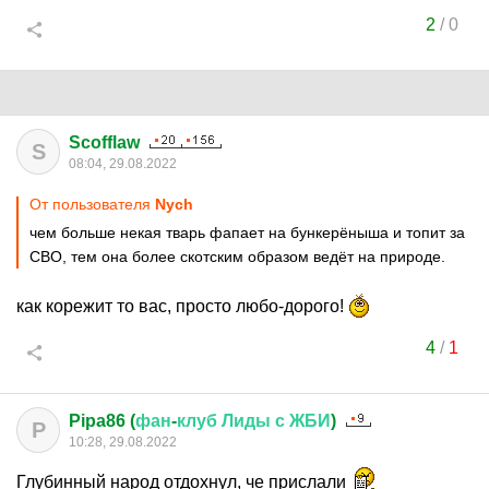
2
/
0
Scofflaw
S
08:04, 29.08.2022
От пользователя
Nych
чем больше некая тварь фапает на бункерёныша и топит за
СВО, тем она более скотским образом ведёт на природе.
как корежит то вас, просто любо-дорого!
4
/
1
Pipa86 (
фан
-
клуб
Лиды
с
ЖБИ
)
P
10:28, 29.08.2022
Глубинный народ отдохнул, че прислали