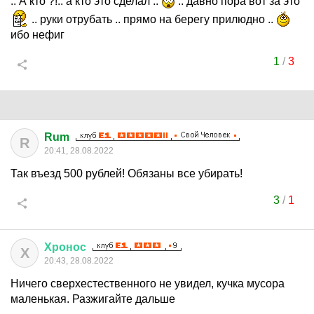
.. А кто ?!.. а кто это сделал ..
.. давно пора вот за это
.. руки отрубать .. прямо на берегу прилюдно ..
ибо нефиг
1
/
3
Rum
R
20:41, 28.08.2022
Так въезд 500 рублей! Обязаны все убирать!
3
/
1
Хронос
Х
20:43, 28.08.2022
Ничего сверхестественного не увидел, кучка мусора
маленькая. Разжигайте дальше