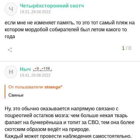
Четырёхсторонний
скотч
Ч
19:31, 28.08.2022
если мне не изменяет память, то это тот самый пляж на
котором мордобой собирателей был летом какого то
года
1
/
0
Ныч
Н
19:41, 28.08.2022
От пользователя
strange*
Свиньи
Ну, это обычно оказывается напрямую связано с
поцреотией остатков мозга: чем больше некая тварь
фапает на бункерёныша и топит за СВО, тем она более
скотским образом ведёт на природе.
Каждый может провести наблюдения самостоятельно.