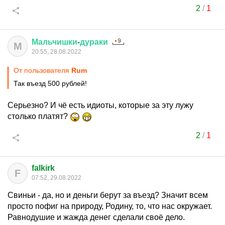
2
/
1
Мальчишки
-
дураки
М
20:55, 28.08.2022
От пользователя
Rum
Так въезд 500 рублей!
Серьезно? И чё есть идиоты, которые за эту лужу
столько платят?
2
/
1
falkirk
F
07:52, 29.08.2022
Свиньи - да, но и деньги берут за въезд? Значит всем
просто пофиг на природу, Родину, то, что нас окружает.
Равнодушие и жажда денег сделали своё дело.