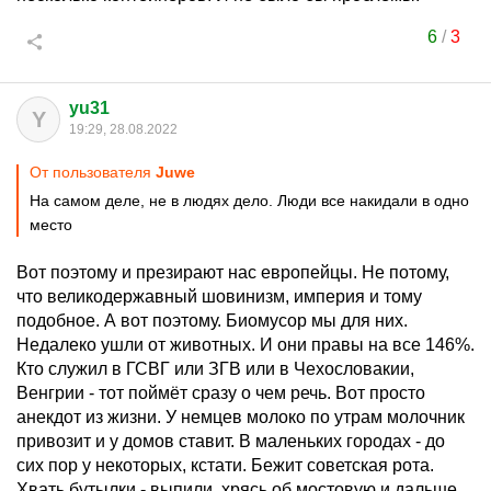
6
/
3
yu31
Y
19:29, 28.08.2022
От пользователя
Juwe
На самом деле, не в людях дело. Люди все накидали в одно
место
Вот поэтому и презирают нас европейцы. Не потому,
что великодержавный шовинизм, империя и тому
подобное. А вот поэтому. Биомусор мы для них.
Недалеко ушли от животных. И они правы на все 146%.
Кто служил в ГСВГ или ЗГВ или в Чехословакии,
Венгрии - тот поймёт сразу о чем речь. Вот просто
анекдот из жизни. У немцев молоко по утрам молочник
привозит и у домов ставит. В маленьких городах - до
сих пор у некоторых, кстати. Бежит советская рота.
Хвать бутылки - выпили, хрясь об мостовую и дальше