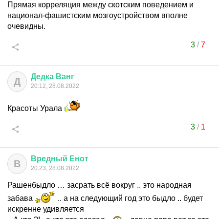
Прямая корреляция между скотским поведением и
национал-фашистским мозгоустройством вполне
очевидны.
3
/
7
Дедка
Ванг
Д
20:12, 28.08.2022
Красоты Урала
3
/
1
Вредный
Енот
В
20:23, 28.08.2022
Рашенбыдло … засрать всё вокруг .. это народная
забава
.. а на следующий год это быдло .. будет
искренне удивляется