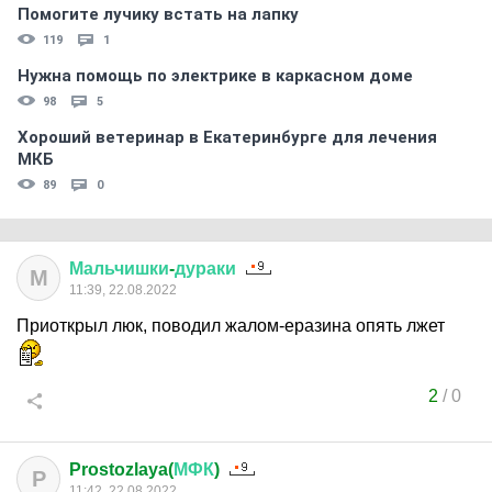
Помогите лучику встать на лапку
119
1
Нужна помощь по электрике в каркасном доме
98
5
Хороший ветеринар в Екатеринбурге для лечения
МКБ
89
0
Мальчишки
-
дураки
М
11:39, 22.08.2022
Приоткрыл люк, поводил жалом-еразина опять лжет
2
/
0
Prostozlaya(
МФК
)
P
11:42, 22.08.2022