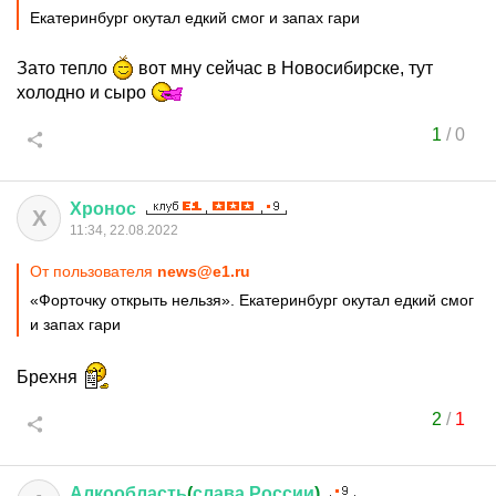
Екатеринбург окутал едкий смог и запах гари
Зато тепло
вот мну сейчас в Новосибирске, тут
холодно и сыро
1
/
0
Хронос
Х
11:34, 22.08.2022
От пользователя
news@e1.ru
«Форточку открыть нельзя». Екатеринбург окутал едкий смог
и запах гари
Брехня
2
/
1
Алкообласть
(
слава
России
)