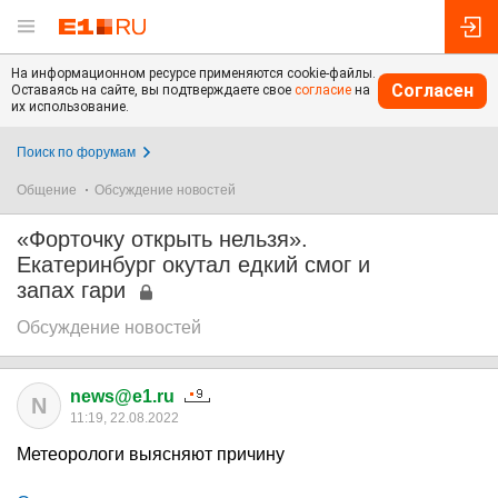
На информационном ресурсе применяются cookie-файлы.
Согласен
Оставаясь на сайте, вы подтверждаете свое
согласие
на
их использование.
Поиск по форумам
Общение
Обсуждение новостей
«Форточку открыть нельзя».
Екатеринбург окутал едкий смог и
запах гари
Обсуждение новостей
news@e1.ru
N
11:19, 22.08.2022
Метеорологи выясняют причину