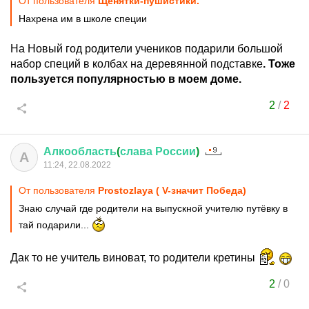
От пользователя
Щенятки-пушистики.
Нахрена им в школе специи
На Новый год родители учеников подарили большой
набор специй в колбах на деревянной подставке
. Тоже
пользуется популярностью в моем доме.
2
/
2
Алкообласть
(
слава
России
)
А
11:24, 22.08.2022
От пользователя
Prostozlaya ( V-значит Победа)
Знаю случай где родители на выпускной учителю путёвку в
тай подарили...
Дак то не учитель виноват, то родители кретины
2
/
0