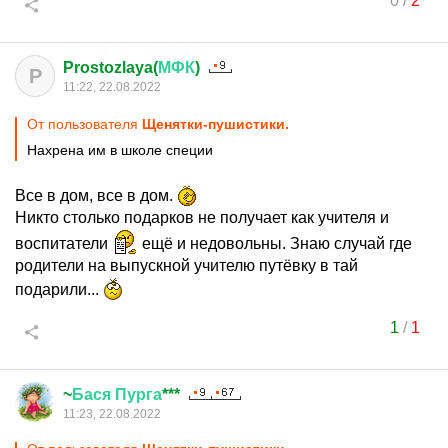
0
/
2
Prostozlaya(
МФК
)
P
11:22, 22.08.2022
От пользователя
Щенятки-пушистики.
Нахрена им в школе специи
Все в дом, все в дом.
Никто столько подарков не получает как учителя и
воспитатели
ещё и недовольны. Знаю случай где
родители на выпускной учителю путёвку в тай
подарили...
1
/
1
~
Бася
Пурга
***
11:23, 22.08.2022