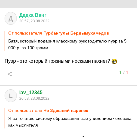
Дедка
Ванг
Д
20:57, 23.08.2022
От пользователя
Гурбангулы Бердымухамедoв
Батя, который подарил классному руководителю пуэр за 5
000 р. за 100 грамм –
Пуэр - это который грязными носками пахнет?
1
/
1
lav_12345
L
20:58, 23.08.2022
От пользователя
Не Здешний паренек
Я вот считаю систему образования всю унижением человека
как мыслителя