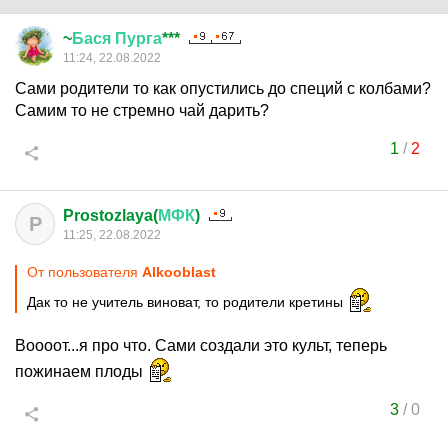
~
Бася
Пурга
***
11:24, 22.08.2022
Сами родители то как опустились до специй с колбами?
Самим то не стремно чай дарить?
1
/
2
Prostozlaya(
МФК
)
P
11:25, 22.08.2022
От пользователя
Alkooblast
Дак то не учитель виноват, то родители кретины
Воооот...я про что. Сами создали это культ, теперь
пожинаем плоды
3
/
0