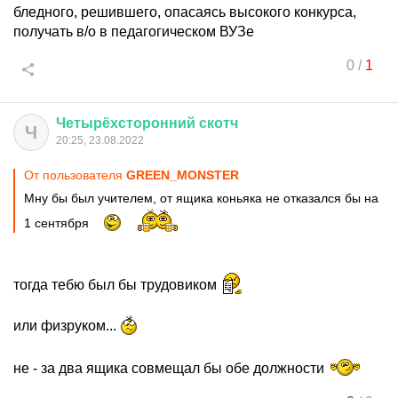
бледного, решившего, опасаясь высокого конкурса,
получать в/о в педагогическом ВУЗе
0
/
1
Четырёхсторонний
скотч
Ч
20:25, 23.08.2022
От пользователя
GREEN_MONSTER
Мну бы был учителем, от ящика коньяка не отказался бы на
1 сентября
тогда тебю был бы трудовиком
или физруком...
не - за два ящика совмещал бы обе должности