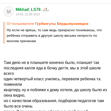
Mikhail_LS76
M
14:05, 22.08.2022
От пользователя
Гурбангулы Бердымухамедoв
Ну если не врёшь, то сам ведь прекрасно понимаешь, что
ребёнка отправить в другую школу весьма непросто по
многим причинам
Там дело не в планшете конечно было, планшет так
последняя капля яда в бочку дегтя, мы в этой школе
всего
один четвертый класс учились, перевели ребенка т.к.
поменяли
квартиру, ну и поближе к дому хотели, да школу было из
окна видно,
но с качеством образования, подбором педагогов там
было все очень