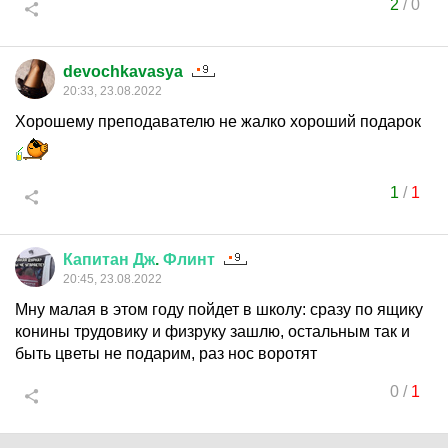
2
/
0
devochkavasya
20:33, 23.08.2022
Хорошему преподавателю не жалко хороший подарок
1
/
1
Капитан
Дж
.
Флинт
20:45, 23.08.2022
Мну малая в этом году пойдет в школу: сразу по ящику
конины трудовику и физруку зашлю, остальным так и
быть цветы не подарим, раз нос воротят
0
/
1