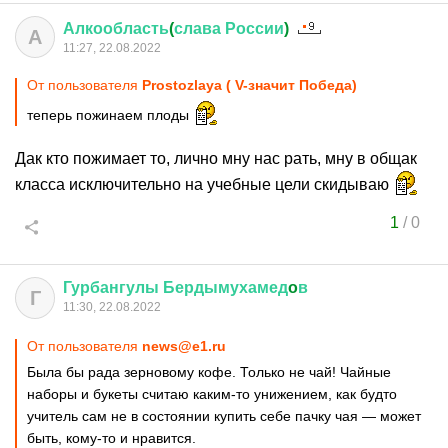
Алкообласть
(
слава
России
)
А
11:27, 22.08.2022
От пользователя
Prostozlaya ( V-значит Победа)
теперь пожинаем плоды
Дак кто пожимает то, лично мну нас рать, мну в общак
класса исключительно на учебные цели скидываю
1
/
0
Гурбангулы
Бердымухамед
o
в
Г
11:30, 22.08.2022
От пользователя
news@e1.ru
Была бы рада зерновому кофе. Только не чай! Чайные
наборы и букеты считаю каким-то унижением, как будто
учитель сам не в состоянии купить себе пачку чая — может
быть, кому-то и нравится.