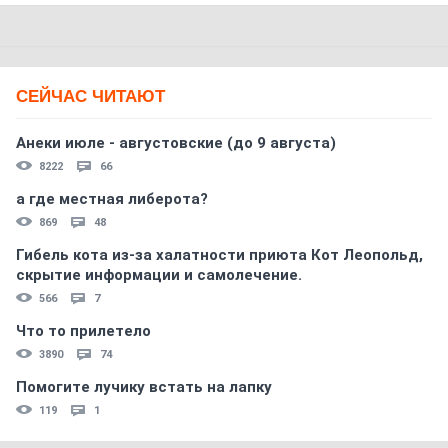
СЕЙЧАС ЧИТАЮТ
Анеки июле - августовские (до 9 августа)
8222
66
а где местная либерота?
869
48
Гибель кота из-за халатности приюта Кот Леопольд,
скрытиe информации и самолечение.
566
7
Что то прилетело
3890
74
Помогите лучику встать на лапку
119
1