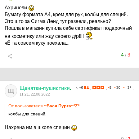
Ахринели
Бумагу формата А4, крем для рук, колбы для специй.
Это што за Сигма Ленд тут развели, реально?
Пошла в магазин купила себе сертификат подарочный
на косметику или жду своего д/р!!!!
чЁ та совсем куку поехала...
4
/
3
Щенятки
-
пушистики
.
Щ
11:21, 22.08.2022
От пользователя
~Бася Пурга~*Z*
колбы для специй.
Нахрена им в школе специи