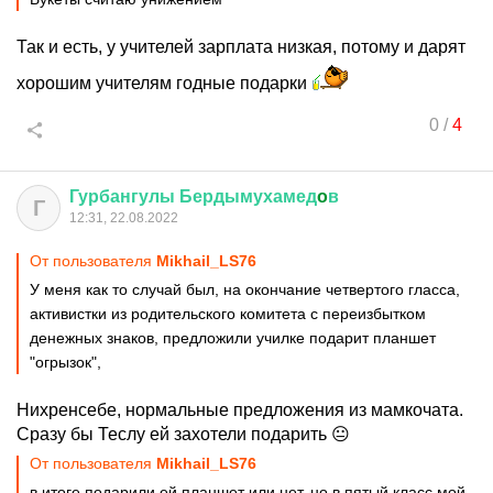
Так и есть, у учителей зарплата низкая, потому и дарят
хорошим учителям годные подарки
0
/
4
Гурбангулы
Бердымухамед
o
в
Г
12:31, 22.08.2022
От пользователя
Mikhail_LS76
У меня как то случай был, на окончание четвертого гласса,
активистки из родительского комитета с переизбытком
денежных знаков, предложили училке подарит планшет
"огрызок",
Нихренсебе, нормальные предложения из мамкочата.
Сразу бы Теслу ей захотели подарить 😐
От пользователя
Mikhail_LS76
в итоге подарили ей планшет или нет, но в пятый класс мой