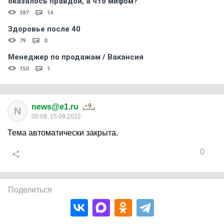
оказалось правдой, а что мифом?
387
14
Здоровье после 40
79
0
Менеджер по продажам / Вакансия
150
1
news@e1.ru
N
00:08, 15.09.2022
Тема автоматически закрыта.
0
Поделиться