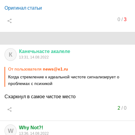
Оригинал статьи
0
/
3
Канечьнасте
акалеле
К
13:31, 14.08.2022
От пользователя
news@e1.ru
Когда стремление к идеальной чистоте сигнализирует о
проблемах с психикой
Схаркнул в самое чистое место
2
/
0
Why Not?!
W
13:36, 14.08.2022