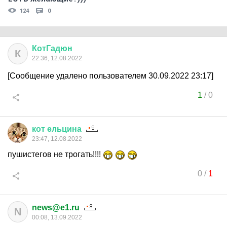
124
0
КотГадюн
К
22:36, 12.08.2022
[Сообщение удалено пользователем 30.09.2022 23:17]
1
/
0
кот
ельцина
23:47, 12.08.2022
пушистегов не трогать!!!!
0
/
1
news@e1.ru
N
00:08, 13.09.2022