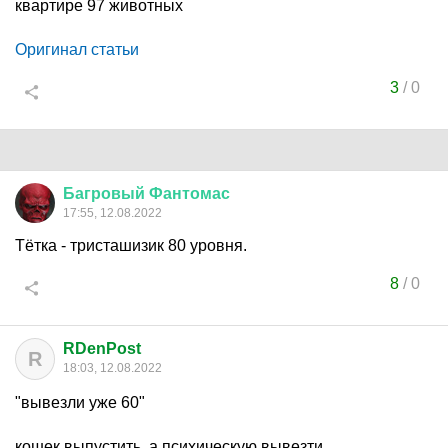
квартире 97 животных
Оригинал статьи
3
/
0
Багровый
Фантомас
17:55, 12.08.2022
Тётка - тристашизик 80 уровня.
8
/
0
RDenPost
R
18:03, 12.08.2022
"вывезли уже 60"
кошек выпустить, а психическую вывезти