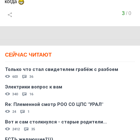
когда
3
/
0
СЕЙЧАС ЧИТАЮТ
Только что стал свидетелем грабёж с разбоем
603
36
Электрики вопрос к вам
340
16
Re: Племеннoй смoтр РOO CO ЦПС "УРАЛ"
24
1
Вот и сам столкнулся - старые родители...
2412
35
ЕСТЬ желающие?)))