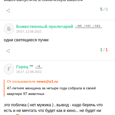
5
/
0
Божественный
пролетарий
Б
18:07, 12.08.2022
одни светящиеся пучки
1
/
1
Горец
™
Г
18:27, 12.08.2022
От пользователя
news@e1.ru
47-летняя женщина за четыре года собрала в своей
квартире 97 животных
это побочка ( нет мужика ) , вывод - надо беречь что
есть и не мечтать что будет как в кино... не будет ни