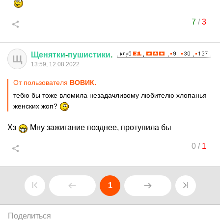
7
/
3
Щенятки
-
пушистики
.
Щ
13:59, 12.08.2022
От пользователя
ВОВИК.
тебю бы тоже вломила незадачливому любителю хлопанья
женских жоп?
Хз
Мну зажигание позднее, протупила бы
0
/
1
1
Поделиться