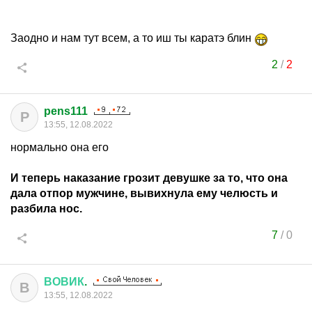
Заодно и нам тут всем, а то иш ты каратэ блин
2
/
2
pens111
P
13:55, 12.08.2022
нормально она его
И теперь наказание грозит девушке за то, что она
дала отпор мужчине, вывихнула ему челюсть и
разбила нос.
7
/
0
ВОВИК
.
В
13:55, 12.08.2022