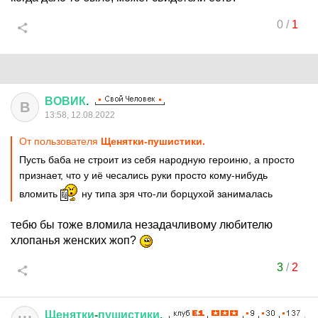
0
/
1
ВОВИК
.
В
13:58, 12.08.2022
От пользователя
Щенятки-пушистики.
Пусть баба не строит из себя народную героиню, а просто
признает, что у иё чесались руки просто кому-нибудь
вломить
ну типа зря что-ли борцухой занималась
тебю бы тоже вломила незадачливому любителю
хлопанья женских жоп?
3
/
2
Щенятки
-
пушистики
.