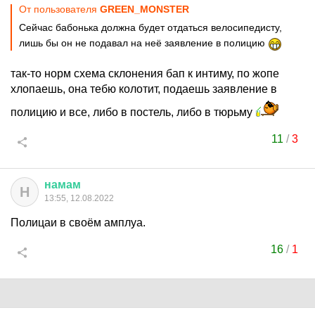
От пользователя
GREEN_MONSTER
Сейчас бабонька должна будет отдаться велосипедисту,
лишь бы он не подавал на неё заявление в полицию
так-то норм схема склонения бап к интиму, по жопе
хлопаешь, она тебю колотит, подаешь заявление в
полицию и все, либо в постель, либо в тюрьму
11
/
3
намам
Н
13:55, 12.08.2022
Полицаи в своём амплуа.
16
/
1