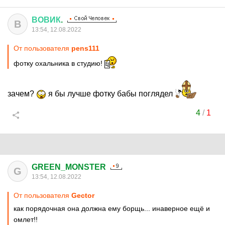
ВОВИК
.
В
13:54, 12.08.2022
От пользователя
pens111
фотку охальника в студию!
зачем?
я бы лучше фотку бабы поглядел
4
/
1
GREEN_MONSTER
G
13:54, 12.08.2022
От пользователя
Gector
как порядочная она должна ему борщь... инаверное ещё и
омлет!!