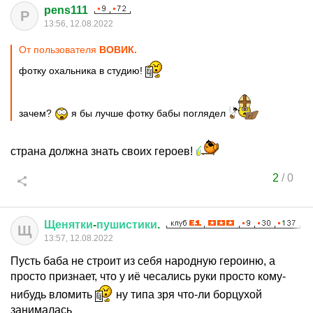
pens111
P
13:56, 12.08.2022
От пользователя
ВОВИК.
фотку охальника в студию!
зачем?
я бы лучше фотку бабы поглядел
страна должна знать своих героев!
2
/
0
Щенятки
-
пушистики
.
Щ
13:57, 12.08.2022
Пусть баба не строит из себя народную героиню, а
просто признает, что у иё чесались руки просто кому-
нибудь вломить
ну типа зря что-ли борцухой
занималась