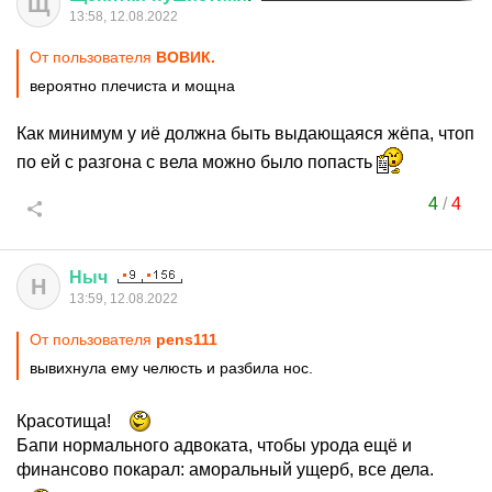
Щ
13:58, 12.08.2022
От пользователя
ВОВИК.
вероятно плечиста и мощна
Как минимум у иё должна быть выдающаяся жёпа, чтоп
по ей с разгона с вела можно было попасть
4
/
4
Ныч
Н
13:59, 12.08.2022
От пользователя
pens111
вывихнула ему челюсть и разбила нос.
Красотища!
Бапи нормального адвоката, чтобы урода ещё и
финансово покарал: аморальный ущерб, все дела.