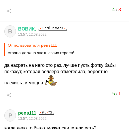
4
/
8
ВОВИК
.
В
13:57, 12.08.2022
От пользователя
pens111
страна должна знать своих героев!
да насрать на него сто раз, лучше пусть фотку бабы
покажут, которая веллера отметелила, вероятно
плечиста и мощна
5
/
1
pens111
P
13:57, 12.08.2022
когда дело то было, может свидетели есть?