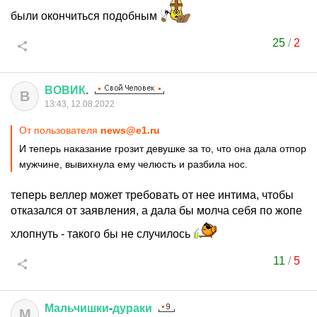
были окончиться подобным
25
/
2
ВОВИК
.
В
13:43, 12.08.2022
От пользователя
news@e1.ru
И теперь наказание грозит девушке за то, что она дала отпор
мужчине, вывихнула ему челюсть и разбила нос.
теперь веллер может требовать от нее интима, чтобы
отказался от заявления, а дала бы молча себя по жопе
хлопнуть - такого бы не случилось
11
/
5
Мальчишки
-
дураки
М