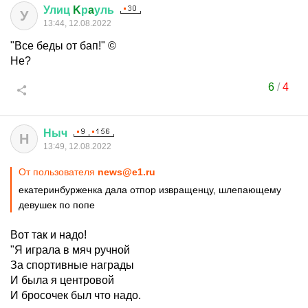
Улиц
K
р
a
уль
У
13:44, 12.08.2022
"Все беды от бап!" ©
Не?
6
/
4
Ныч
Н
13:49, 12.08.2022
От пользователя
news@e1.ru
екатеринбурженка дала отпор извращенцу, шлепающему
девушек по попе
Вот так и надо!
"Я играла в мяч ручной
За спортивные награды
И была я центровой
И бросочек был что надо.