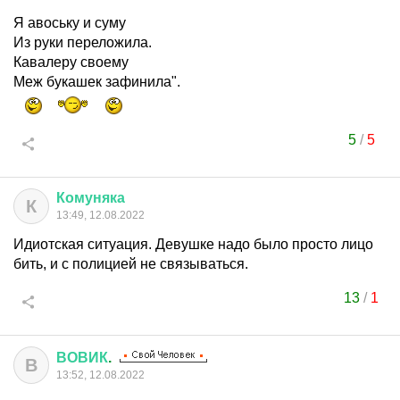
Я авоську и суму
Из руки переложила.
Кавалеру своему
Меж букашек зафинила".
5
/
5
Комуняка
К
13:49, 12.08.2022
Идиотская ситуация. Девушке надо было просто лицо
бить, и с полицией не связываться.
13
/
1
ВОВИК
.
В
13:52, 12.08.2022