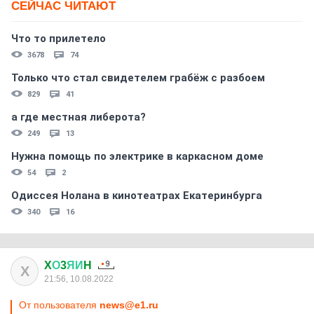
СЕЙЧАС ЧИТАЮТ
Что то прилетело
3678
74
Только что стал свидетелем грабёж с разбоем
829
41
а где местная либерота?
249
13
Нужна помощь по электрике в каркасном доме
54
2
Одиссея Нолана в кинотеатрах Екатеринбурга
340
16
X
О
3
ЯИ
H
X
21:56, 10.08.2022
От пользователя
news@e1.ru