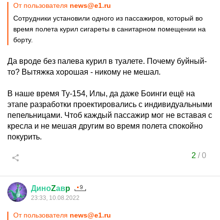
От пользователя
news@e1.ru
Сотрудники установили одного из пассажиров, который во
время полета курил сигареты в санитарном помещении на
борту.
Да вроде без палева курил в туалете. Почему буйный-
то? Вытяжка хорошая - никому не мешал.
В наше время Ту-154, Илы, да даже Боинги ещё на
этапе разработки проектировались с индивидуальными
пепельницами. Чтоб каждый пассажир мог не вставая с
кресла и не мешая другим во время полета спокойно
покурить.
2
/
0
Дино
Z
ав
p
23:33, 10.08.2022
От пользователя
news@e1.ru