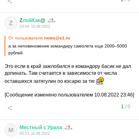
Z
лойКак
@
Z
23:44, 10.08.2022
От пользователя
news@e1.ru
а за неповиновение командиру самолета еще 2000–5000
рублей.
Это если в край зажлобился и командору басик не дал
допинать. Там считается в зависимости от числа
оставшихся затягулин по косарю за тяг
[Сообщение изменено пользователем 10.08.2022 23:46]
1
/
0
Местный
с
Урала
М
00:23, 11.08.2022