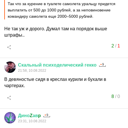
Так что за курение в туалете самолета уральцу придется
выплатить от 500 до 1000 рублей, а за неповиновение
командиру самолета еще 2000–5000 рублей.
Не так уж и дорого. Думал там на порядок выше
штрафы..
2
/
1
Скальный
психоделический
гекко
21:58, 10.08.2022
В девяностые сидя в креслах курили и бухали в
чартерах.
8
/
0
Дино
Z
ав
p
23:31, 10.08.2022