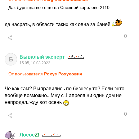
Дак Дурында все еще на Снежной королеве 2110
да насрать, в области таких как овна за баней
0
Бывалый
эксперт
Б
15:05, 10.08.2022
От пользователя
Рохус Рохусович
Че как сам? Выправились по бизнесу то? Если энто
вообще возможно.. Мну с 1 апреля ни один дом не
непродал..жду вот осень
0
Лосос
Z!