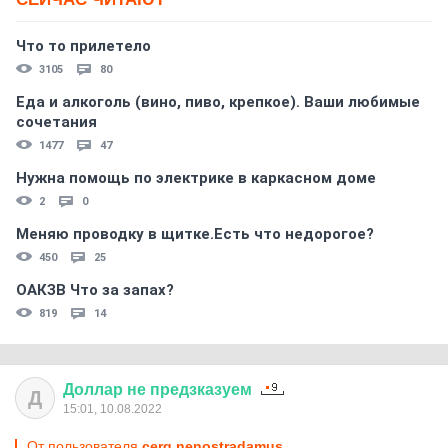
Что то прилетело
3105
80
Еда и алкоголь (вино, пиво, крепкое). Ваши любимые
сочетания
1477
47
Нужна помощь по электрике в каркасном доме
2
0
Меняю проводку в щитке.Есть что недорогое?
450
25
ОАКЗВ Что за запах?
819
14
Доллар
не
предзказуем
Д
15:01, 10.08.2022
От пользователя
cerg nenostradamus