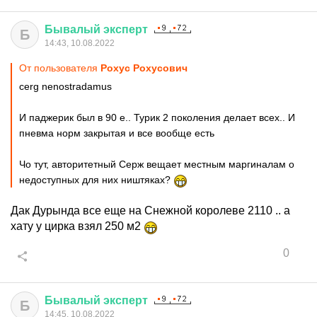
Бывалый
эксперт
Б
14:43, 10.08.2022
От пользователя
Рохус Рохусович
cerg nenostradamus
И паджерик был в 90 е.. Турик 2 поколения делает всех.. И
пневма норм закрытая и все вообще есть
Чо тут, авторитетный Серж вещает местным маргиналам о
недоступных для них ништяках?
Дак Дурында все еще на Снежной королеве 2110 .. а
хату у цирка взял 250 м2
0
Бывалый
эксперт
Б
14:45, 10.08.2022