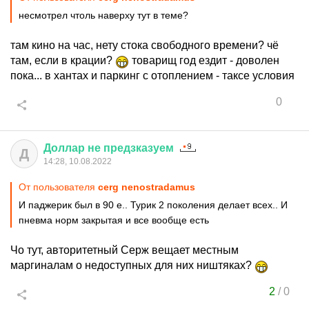
несмотрел чтоль наверху тут в теме?
там кино на час, нету стока свободного времени? чё
там, если в крации?
товарищ год ездит - доволен
пока... в хантах и паркинг с отоплением - таксе условия
0
Доллар
не
предзказуем
Д
14:28, 10.08.2022
От пользователя
cerg nenostradamus
И паджерик был в 90 е.. Турик 2 поколения делает всех.. И
пневма норм закрытая и все вообще есть
Чо тут, авторитетный Серж вещает местным
маргиналам о недоступных для них ништяках?
2
/
0