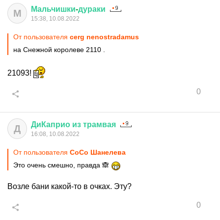
Мальчишки
-
дураки
М
15:38, 10.08.2022
От пользователя
cerg nenostradamus
на Снежной королеве 2110 .
21093!
0
ДиКаприо
из
трамвая
Д
16:08, 10.08.2022
От пользователя
CoCo Шанелева
Это очень смешно, правда 🙈
Возле бани какой-то в очках. Эту?
0