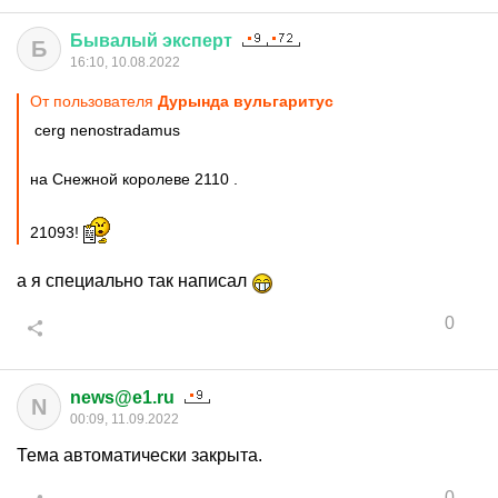
Бывалый
эксперт
Б
16:10, 10.08.2022
От пользователя
Дурында вульгаритус
cerg nenostradamus
на Снежной королеве 2110 .
21093!
а я специально так написал
0
news@e1.ru
N
00:09, 11.09.2022
Тема автоматически закрыта.
0