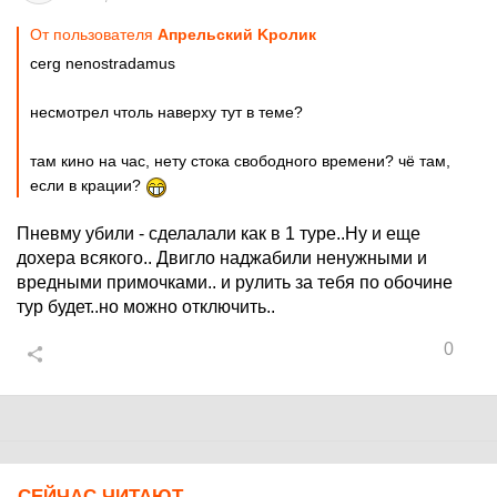
От пользователя
Aпрельский Kролик
cerg nenostradamus
несмотрел чтоль наверху тут в теме?
там кино на час, нету стока свободного времени? чё там,
если в крации?
Пневму убили - сделалали как в 1 туре..Ну и еще
дохера всякого.. Двигло наджабили ненужными и
вредными примочками.. и рулить за тебя по обочине
тур будет..но можно отключить..
0
СЕЙЧАС ЧИТАЮТ