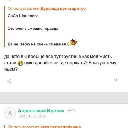
От пользователя
Дурында вульгаритус
CoCo Шанелева
Это очень смешно, правда
Да не, тебю не очень смешная
да чето вы вообще все тут грустные как моя жисть
стали
нуко давайте че где поржать? В какую тему
идем?
0
A
прельский
K
ролик
A
14:27, 10.08.2022
От пользователя
cerg nenostradamus