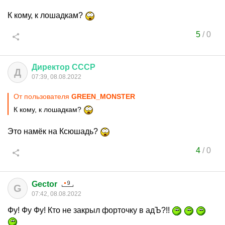
К кому, к лошадкам?
5
/
0
Директор
СССР
Д
07:39, 08.08.2022
От пользователя
GREEN_MONSTER
К кому, к лошадкам?
Это намёк на Ксюшадь?
4
/
0
Gector
G
07:42, 08.08.2022
Фу! Фу Фу! Кто не закрыл форточку в адЪ?!!