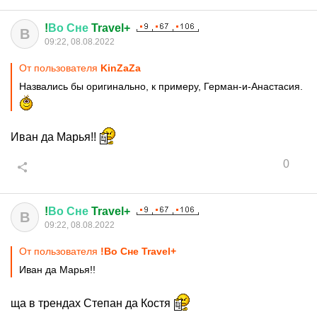
!
Во
Сне
Travel+
В
09:22, 08.08.2022
От пользователя
KinZaZa
Назвались бы оригинально, к примеру, Герман-и-Анастасия.
Иван да Марья!!
0
!
Во
Сне
Travel+
В
09:22, 08.08.2022
От пользователя
!Во Сне Travel+
Иван да Марья!!
ща в трендах Степан да Костя