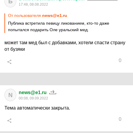
Б
17:48, 08.08.2022
От пользователя
news@e1.ru
Публика встретила певицу ликованием, кто-то даже
попытался подарить Оле уральский мед.
может там мед был с добавками, хотели спасти страну
от бузяки
0
news@e1.ru
N
00:08, 09.09.2022
Тема автоматически закрыта.
0