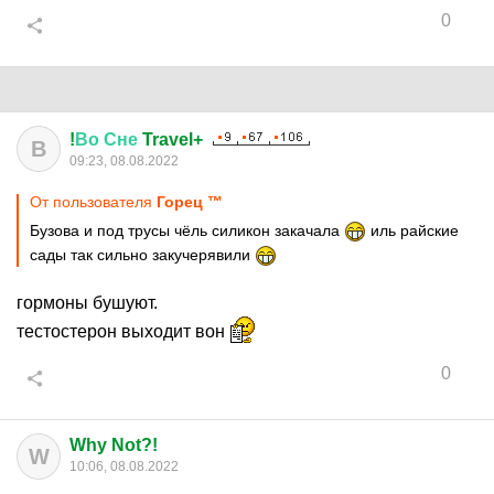
0
!
Во
Сне
Travel+
В
09:23, 08.08.2022
От пользователя
Горец ™
Бузова и под трусы чёль силикон закачала
иль райские
сады так сильно закучерявили
гормоны бушуют.
тестостерон выходит вон
0
Why Not?!
W
10:06, 08.08.2022