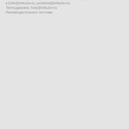
e1info@shkulev.ru
,
juristekat@shkulev.ru
Техподдержка:
help@shkulev.ru
Рекомендательные системы