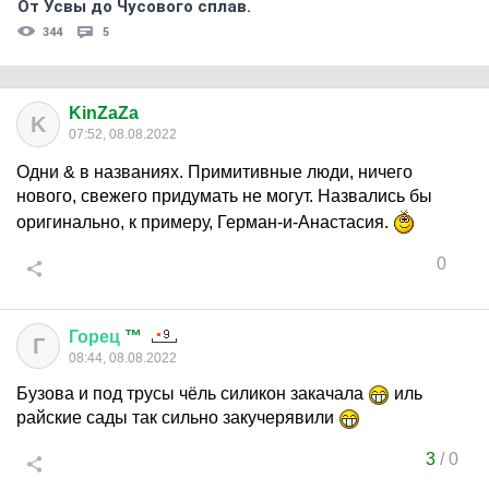
От Усвы до Чусового сплав.
344
5
KinZaZa
K
07:52, 08.08.2022
Одни & в названиях. Примитивные люди, ничего
нового, свежего придумать не могут. Назвались бы
оригинально, к примеру, Герман-и-Анастасия.
0
Горец
™
Г
08:44, 08.08.2022
Бузова и под трусы чёль силикон закачала
иль
райские сады так сильно закучерявили
3
/
0