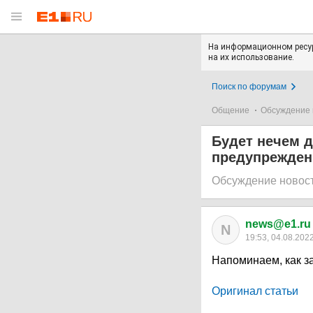
На информационном ресур
на их использование.
Поиск по форумам
Общение
Обсуждение 
Будет нечем 
предупреждени
Обсуждение новос
news@e1.ru
N
19:53, 04.08.202
Напоминаем, как з
Оригинал статьи