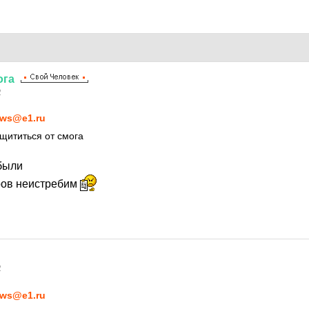
ога
2
ws@e1.ru
щититься от смога
абыли
ров неистребим
2
ws@e1.ru