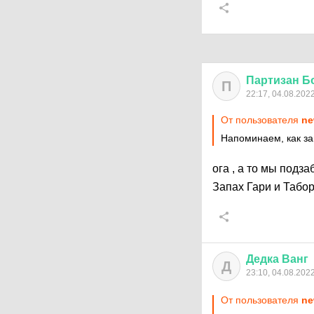
Партизан
Б
П
22:17, 04.08.202
От пользователя
ne
Напоминаем, как за
ога , а то мы подз
Запах Гари и Табо
Дедка
Ванг
Д
23:10, 04.08.202
От пользователя
ne