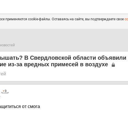
се применяются cookie-файлы. Оставаясь на сайте, вы подтверждаете свое
с
новостей
дышать? В Свердловской области объявили
е из-за вредных примесей в воздухе
тей
2
ащититься от смога