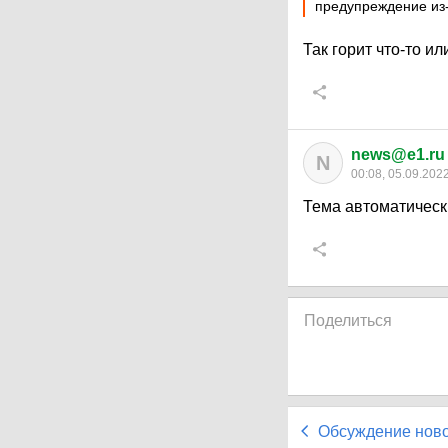
предупреждение из-
Так горит что-то и
news@e1.ru
N
00:08, 05.09.202
Тема автоматическ
Поделиться
Обсуждение нов