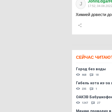
JohnEdgarH
J
17:52, 04.08.202
Химией довести до
СЕЙЧАС ЧИТАЮ
Город без воды
468
18
Гибель кота из-за
235
1
ОАКЗВ Бабушкофон
1247
27
Меняю проводку в