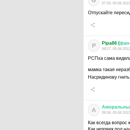
G
07:59, 05.08.202
Отпускайте переси
Pipa86 (
фан
P
09:27, 05.08.202
РСПха сама видела 
мамка такая нера
Насридинову гнить
Аморальны
А
09:36, 05.08.202
Как всегда вопрос 
Как человек под на