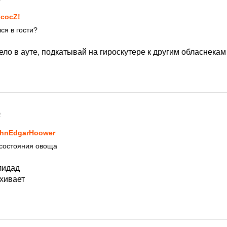
сосZ!
ся в гости?
ело в ауте, подкатывай на гироскутере к другим обласнекам
2
hnEdgarHoower
 состояния овоща
лидад
ахивает