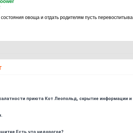
oower
2
 состояния овоща и отдать родителям пусть перевоспитыв
Т
 халатности приюта Кот Леопольд, скрытиe информации и
.
 щитке.Есть что недорогое?