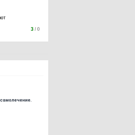
ают
3
/
0
 самолечение.