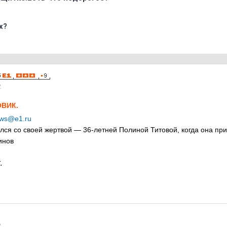
х?
2
ВИК.
ws@e1.ru
ся со своей жертвой — 36-летней Полиной Титовой, когда она при
инов
.
2