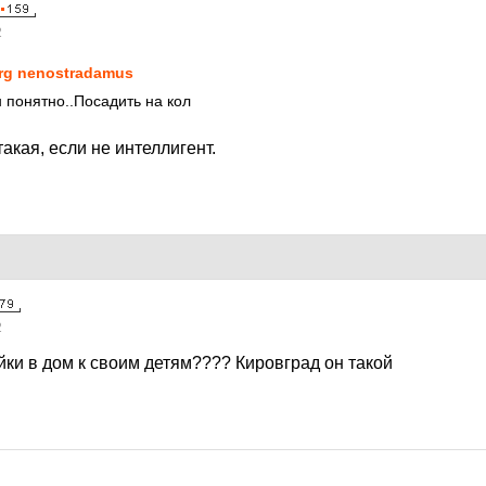
2
rg nenostradamus
н понятно..Посадить на кол
такая, если не интеллигент.
2
ки в дом к своим детям???? Кировград он такой