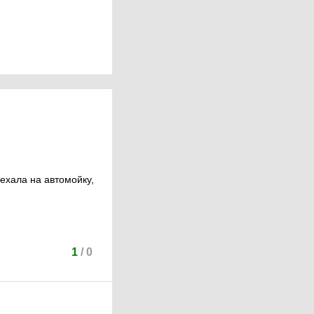
ехала на автомойку,
1
/
0