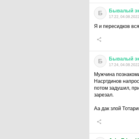
Бывалый
э
Б
17:22, 04.08.202
Я и пересидков вся
Бывалый
э
Б
17:24, 04.08.202
Мужчина познакомил
Насртдинов напроси
потом задушил, пр
зарезал.
Аа дак злой Тотари