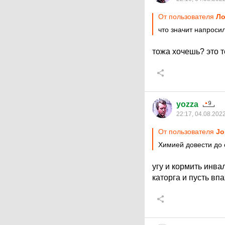
От пользователя
Ло
что значит напросил
тожа хочешь? это т
yozza
22:17, 04.08.202
От пользователя
Jo
Химией довести до
угу и кормить инва
каторга и пусть вп