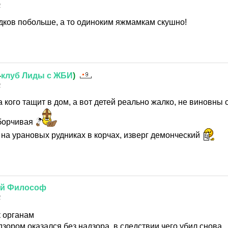
2
дков побольше, а то одиноким яжмамкам скушно!
-
клуб
Лиды
с
ЖБИ
)
2
кого тащит в дом, а вот детей реально жалко, не виновны о
зборчивая
 на урановых рудниках в корчах, изверг демонческий
й
Философ
2
к органам
дзором оказался без надзора, в следствии чего убил снова