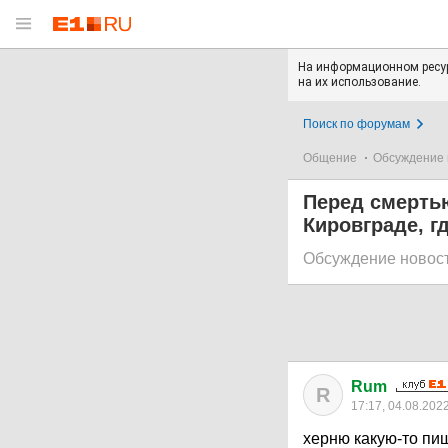
На информационном ресур
на их использование.
Поиск по форумам
Общение
Обсуждение 
Перед смертью
Кировграде, г
Обсуждение новос
Rum
R
17:17, 04.08.202
херню какую-то пи