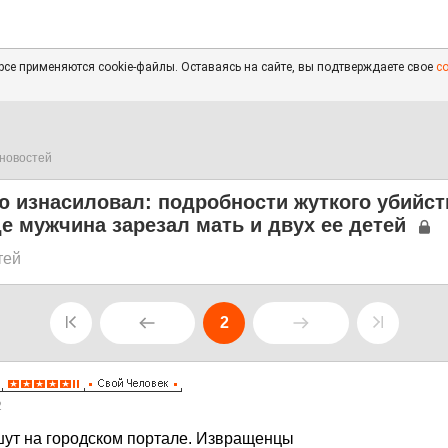
се применяются cookie-файлы. Оставаясь на сайте, вы подтверждаете свое
с
новостей
 изнасиловал: подробности жуткого убийст
де мужчина зарезал мать и двух ее детей
тей
2
2
шут на городском портале. Извращенцы