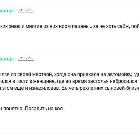
ксперт
2
ких знаю и многие из них норм пацаны.. за че хоть сабж, п
ксперт
2
ся со своей жертвой, когда она приехала на автомойку, гд
лся в гости к женщине, где во время застолья набросился 
и этом еще и изнасиловав. Ее четырехлетних сыновей-близ
н понятно..Посадить на кол