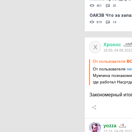
451
25
ОАКЗВ Что за запа
819
14
Хронос
Х
18:00, 04.08.202
От пользователя
ВО
От пользователя
ne
Мужчина познакомил
где работал Насртд
Закономерный итог
yozza
22:16, 04.08.202