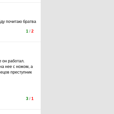
ойду почитаю братва
1
/
2
е он работал.
на нее с ножом, а
нецов преступник
3
/
1