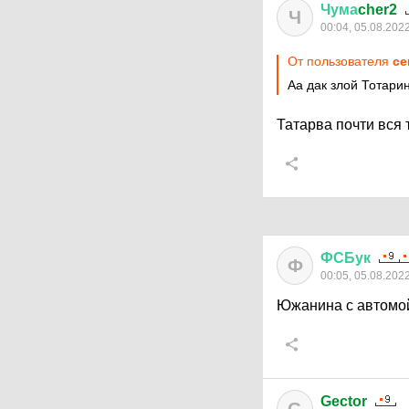
Чума
cher2
Ч
00:04, 05.08.202
От пользователя
ce
Аа дак злой Тотари
Татарва почти вся 
ФСБук
Ф
00:05, 05.08.202
Южанина с автомой
Gector