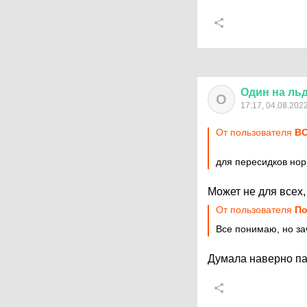
Один
на
ль
О
17:17, 04.08.202
От пользователя
ВО
для пересидков но
Может не для всех,
От пользователя
По
Все понимаю, но за
Думала наверно пап