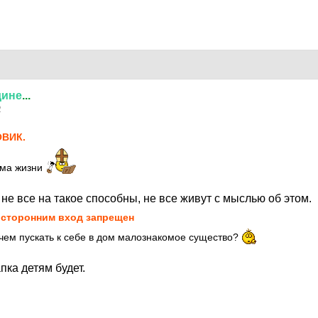
дине
...
2
ВИК.
рма жизни
 не все на такое способны, не все живут с мыслью об этом.
сторонним вход запрещен
чем пускать к себе в дом малознакомое существо?
ка детям будет.