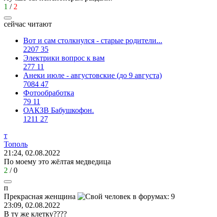
1
/
2
сейчас читают
Вот и сам столкнулся - старые родители...
2207
35
Электрики вопрос к вам
277
11
Анеки июле - августовские (до 9 августа)
7084
47
Фотообработка
79
11
ОАКЗВ Бабушкофон.
1211
27
т
Тополь
21:24, 02.08.2022
По моему это жёлтая медведица
2
/
0
п
Прекрасная
женщина
23:09, 02.08.2022
В ту же клетку????