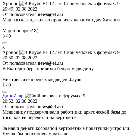
Хронос
20:49, 02.08.2022
От пользователя
news@e1.ru
Мэр рассказал, сколько продлится карантин для Хатанги
Мэр зоопарка?
8(
3
/
0
х
Хронос
20:50, 02.08.2022
От пользователя
news@e1.ru
В Екатеринбург привезли белую медведицу
Не стреляйте в белых медведей
:bayan:
1
/
0
Дино
Z
ав
p
20:52, 02.08.2022
От пользователя
news@e1.ru
Медведицу подкармливали работники арктической базы до
того, как ее перевезли на вертолете
За наши деньги косолапой вертолетные покатушки устроили.
Лучше бы пенсионерам раздали.