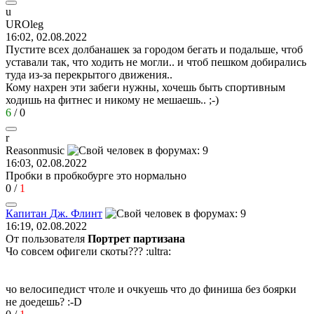
u
UROleg
16:02, 02.08.2022
Пустите всех долбанашек за городом бегать и подальше, чтоб
уставали так, что ходить не могли.. и чтоб пешком добирались
туда из-за перекрытого движения..
Кому нахрен эти забеги нужны, хочешь быть спортивным
ходишь на фитнес и никому не мешаешь..
;-)
6
/
0
r
Reasonmusic
16:03, 02.08.2022
Пробки в пробкобурге это нормально
0
/
1
Капитан
Дж
.
Флинт
16:19, 02.08.2022
От пользователя
Портрет партизана
Чо совсем офигели скоты???
:ultra:
чо велосипедист чтоле и очкуешь что до финиша без боярки
не доедешь?
:-D