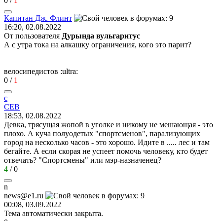
0
/
1
Капитан
Дж
.
Флинт
16:20, 02.08.2022
От пользователя
Дурында вульгаритус
А с утра тока на алкашку ограничения, кого это парит?
велосипедистов
:ultra:
0
/
1
c
CEB
18:53, 02.08.2022
Девка, трясущая жопой в уголке и никому не мешающая - это
плохо. А куча полуодетых "спортсменов", парализующих
город на несколько часов - это хорошо. Идите в ..... лес и там
бегайте. А если скорая не успеет помочь человеку, кто будет
отвечать? "Спортсмены" или мэр-назначенец?
4
/
0
n
news@e1.ru
00:08, 03.09.2022
Тема автоматически закрыта.