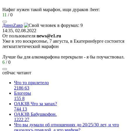
Нафиг нужен такой марафон, ищи дураков
:beer:
11
/
0
Дино
Z
ав
p
14:35, 02.08.2022
От пользователя
news@e1.ru
Уже в это воскресенье, 7 августа, в Екатеринбурге состоится
легкоатлетический марафон
Лучше бы для алкомарафона перекрыли - я бы поучаствовал.
6
/
0
сейчас читают
Что то прилетело
2186
63
Блогеры
155
8
ОАКЗВ Что за запах?
744
13
ОАКЗВ Бабушкофон.
1222
27
Что вы думали об отношениях до 20/25/30 лет, и что
оказалось правдой, а что мифом?