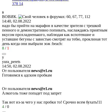
378
14
в
ВОВИК
.
14:40, 02.08.2022
надо бы прийти на марафон в качестве зрителя с трешкой
пенного и демонстративно попивать, наслаждаясь приятным
вкусом прохладненького, наблюдая как вспотевшие и
уставшие бегуны с завистью смотрят на тебю, проклиная тот
день когда они выбрали зож
:beach:
8
/
1
y
yura_perets
14:50, 02.08.2022
От пользователя
news@e1.ru
Готовимся к адским пробкам
От пользователя
news@e1.ru
Алкоголь тоже попадет под запрет
Так вот из-за чего у нас пробки то! Срочно всем бухать!11
4
/
0