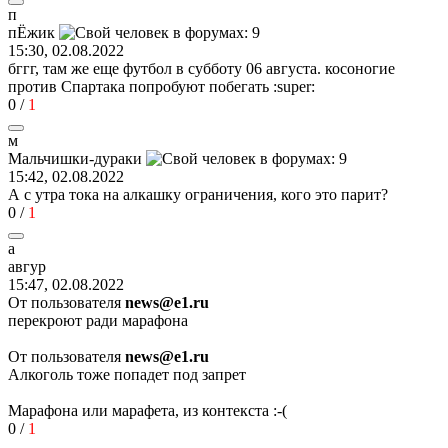
п
пЁжик
15:30, 02.08.2022
бггг, там же еще футбол в субботу 06 августа. косоногие
против Спартака попробуют побегать
:super:
0
/
1
м
Мальчишки
-
дураки
15:42, 02.08.2022
А с утра тока на алкашку ограничения, кого это парит?
0
/
1
а
авгу
p
15:47, 02.08.2022
От пользователя
news@e1.ru
перекроют ради марафона
От пользователя
news@e1.ru
Алкоголь тоже попадет под запрет
Марафона или марафета, из контекста
:-(
0
/
1