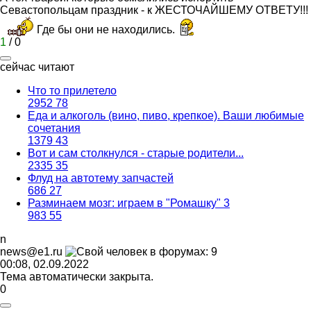
Севастопольцам праздник - к ЖЕСТОЧАЙШЕМУ ОТВЕТУ!!!
Где бы они не находились.
1
/
0
сейчас читают
Что то прилетело
2952
78
Еда и алкоголь (вино, пиво, крепкое). Ваши любимые
сочетания
1379
43
Вот и сам столкнулся - старые родители...
2335
35
Флуд на автотему запчастей
686
27
Разминаем мозг: играем в "Ромашку" 3
983
55
n
news@e1.ru
00:08, 02.09.2022
Тема автоматически закрыта.
0