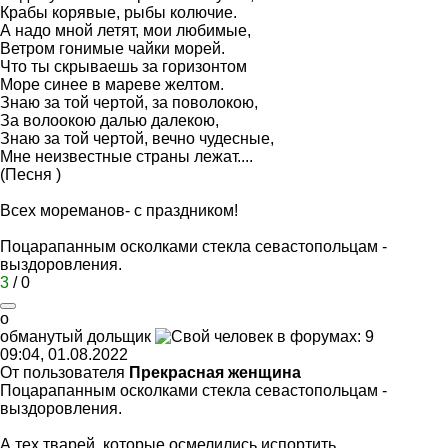
Крабы корявые, рыбы колючие.
А надо мной летят, мои любимые,
Ветром гонимые чайки морей.
Что ты скрываешь за горизонтом
Море синее в мареве желтом.
Знаю за той чертой, за поволокою,
За волоокою далью далекою,
Знаю за той чертой, вечно чудесные,
Мне неизвестные страны лежат....
(Песня )
Всех мореманов- с праздником!
Поцарапанным осколками стекла севастопольцам -
выздоровления.
3
/
0
о
обманутый
дольщик
09:04, 01.08.2022
От пользователя
Прекрасная женщина
Поцарапанным осколками стекла севастопольцам -
выздоровления.
А тех тварей. которые осмелились испортить