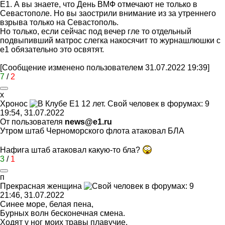
Е1. А вы знаете, что День ВМФ отмечают не только в
Севастополе. Но вы заострили внимание из за утреннего
взрыва только на Севастополь.
Но только, если сейчас под вечер гле то отдельный
подвыпивший матрос слегка накосячит то журнашлюшки с
е1 обязательно это освятят.
[Сообщение изменено пользователем 31.07.2022 19:39]
7
/
2
х
Хронос
19:54, 31.07.2022
От пользователя
news@e1.ru
Утром штаб Черноморского флота атаковал БЛА
Нафига штаб атаковал какую-то бла?
3
/
1
п
Прекрасная
женщина
21:46, 31.07.2022
Синее море, белая пена,
Бурных волн бесконечная смена.
Ходят у ног моих травы плавучие,