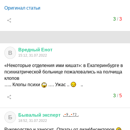
Оригинал статьи
3
/
3
Вредный
Енот
В
15:12, 31.07.2022
«Некоторые отделения ими кишат»: в Екатеринбурге в
психиатрической больнице пожаловались на полчища
клопов
….. Клопы психи
…. Ужас ..
..
3
/
5
Бывалый
эксперт
Б
18:52, 31.07.2022
Руководство и заносит.. Откаты от дизиИнсекторов