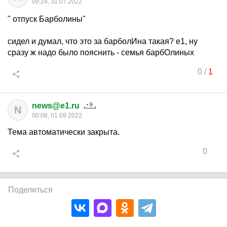
09:24, 31.07.2022
" отпуск Барболины"
сидел и думал, что это за барболИна такая? е1, ну
сразу ж надо было пояснить - семья барбОлиных
0
/
1
news@e1.ru
N
00:08, 01.09.2022
Тема автоматически закрыта.
0
Поделиться