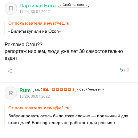
Партизан
Бога
П
17:44, 30.07.2022
От пользователя
news@e1.ru
«Билеты купили на Ozon»
Рекламо Озон??
репортаж ниочем, люди уже лет 30 самостоятельно
ездят
5
/
0
Rum
R
18:26, 30.07.2022
От пользователя
news@e1.ru
Забронировать отель было тоже сложно — привычный для
этих целей Booking теперь не работает для россиян.