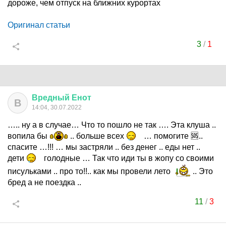
дороже, чем отпуск на ближних курортах
Оригинал статьи
3
/
1
Вредный
Енот
В
14:04, 30.07.2022
….. ну а в случае… Что то пошло не так …. Эта клуша ..
вопила бы
.. больше всех
… помогите 🆘..
спасите …!!! … мы застряли .. без денег .. еды нет ..
дети
голодные … Так что иди ты в жопу со своими
писульками .. про то!!.. как мы провели лето
.. Это
бред а не поездка ..
11
/
3