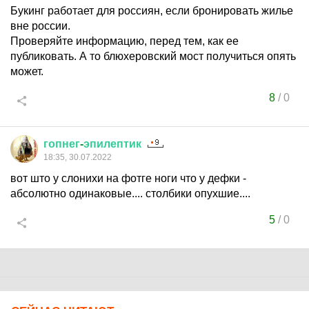
Букинг работает для россиян, если бронировать жилье
вне россии.
Проверяйте информацию, перед тем, как ее
публиковать. А то блюхеровский мост получиться опять
может.
8
/
0
гопнег
-
эпилептик
18:35, 30.07.2022
вот што у слонихи на фотге ноги что у дефки -
абсолютно одинаковые.... столбики опухшие....
5
/
0