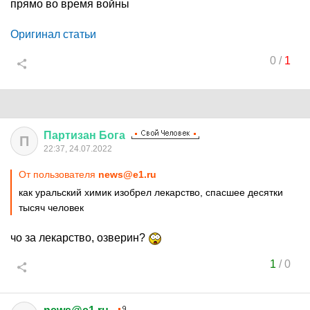
прямо во время войны
Оригинал статьи
0
/
1
Партизан
Бога
П
22:37, 24.07.2022
От пользователя
news@e1.ru
как уральский химик изобрел лекарство, спасшее десятки
тысяч человек
чо за лекарство, озверин?
1
/
0