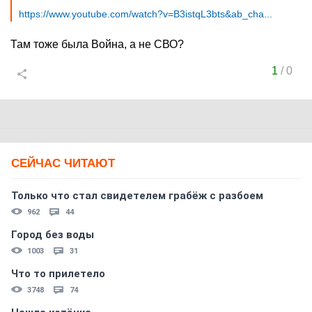
https://www.youtube.com/watch?v=B3istqL3bts&ab_cha...
Там тоже была Война, а не СВО?
1
/
0
СЕЙЧАС ЧИТАЮТ
Только что стал свидетелем грабёж с разбоем
962
44
Город без воды
1003
31
Что то прилетело
3748
74