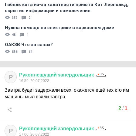
Гибель кота из-за халатности приюта Кот Леопольд,
скрытиe информации и самолечение.
359
2
Нужна помощь по электрике в каркасном доме
48
1
ОАКЗВ Что за запах?
836
14
Рукоплещущий
запердольщик
Р
16:59, 20.07.2022
Завтра будет задержали всех, окажется ещё тех кто им
машины мыл взяли завтра
2
/
1
Рукоплещущий
запердольщик
Р
17:00, 20.07.2022