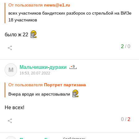
От пользователя
news@e1.ru
всех участников бандитских разборок со стрельбой на ВИЗе
18 участников
было ж 22
2
/
0
Мальчишки
-
дураки
М
16:53, 20.07.2022
От пользователя
Портрет партизана
Вчера вроде их арестовывали
Не всех!
0
/
2