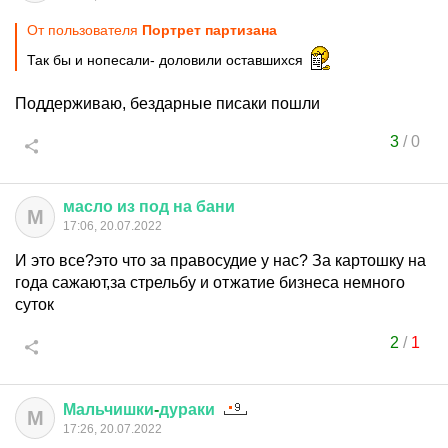
От пользователя
Портрет партизана
Так бы и нопесали- доловили оставшихся
Поддерживаю, бездарные писаки пошли
3
/
0
масло
из
под
на
бани
М
17:06, 20.07.2022
И это все?это что за правосудие у нас? За картошку на
года сажают,за стрельбу и отжатие бизнеса немного
суток
2
/
1
Мальчишки
-
дураки
М
17:26, 20.07.2022