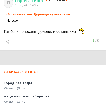
Партизан
Бога
П
16:56, 20.07.2022
От пользователя
Дурында вульгаритус
Не всех!
Так бы и нопесали- доловили оставшихся
1
/
0
СЕЙЧАС ЧИТАЮТ
Город без воды
819
23
а где местная либерота?
208
12