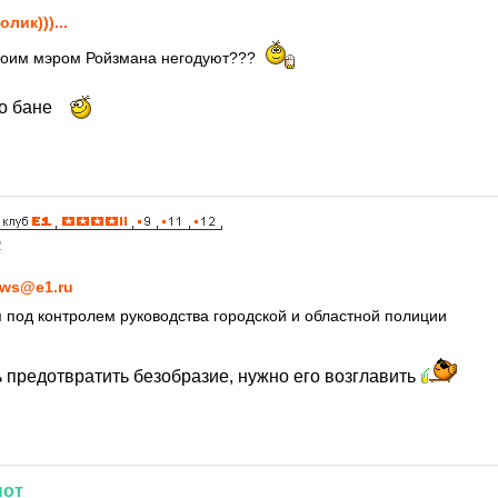
олик)))...
оим мэром Ройзмана негодуют???
 о бане
2
ws@e1.ru
 под контролем руководства городской и областной полиции
 предотвратить безобразие, нужно его возглавить
нот