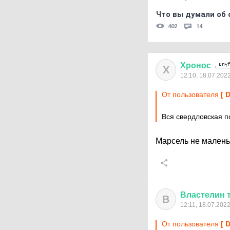
Что вы думали об 
402
14
Хронос
Х
12:10, 18.07.202
От пользователя
[ 
Вся свердловская п
Марсель не малень
Властелин
В
12:11, 18.07.202
От пользователя
[ 