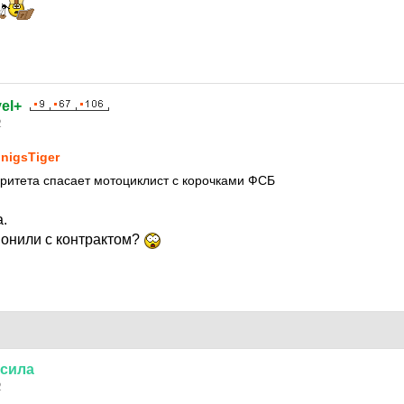
el+
2
nigsTiger
ритета спасает мотоциклист с корочками ФСБ
.
вонили с контрактом?
сила
2