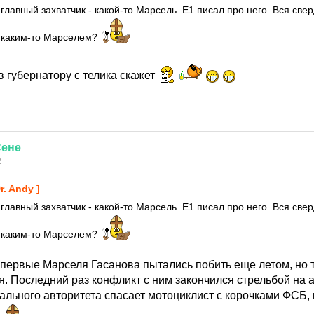
 главный захватчик - какой-то Марсель. Е1 писал про него. Вся св
с каким-то Марселем?
 губернатору с телика скажет
ене
2
Dr. Andy ]
 главный захватчик - какой-то Марсель. Е1 писал про него. Вся св
с каким-то Марселем?
 Впервые Марселя Гасанова пытались побить еще летом, но 
. Последний раз конфликт с ним закончился стрельбой на а
ального авторитета спасает мотоциклист с корочками ФСБ, 