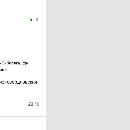
5
/
0
-Сибиряка, где
цепи
 Вся свердловская
22
/
0