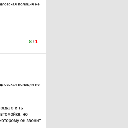
ердловская полиция не
8
/
1
ердловская полиция не
тогда опять
втомойке, но
которому он звонит