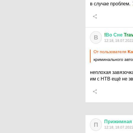
в случае проблем.
!
Во
Сне
Trav
В
12:18, 18.07.202
От пользователя
Ko
криминального авто
неплохая завязочка
им с НТВ ещё не з
Прижимная
П
12:18, 18.07.202