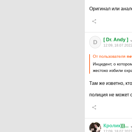
Оригинал или ана
[ Dr. Andy ]
D
12:09, 18.07.202
От пользователя
ne
Инцидент, о которо
жестоко избили охр
Там же изветно, кт
полиция не может 
Кролик
)))...
12:09, 18.07.202