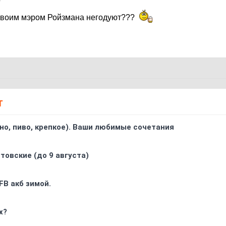
воим мэром Ройзмана негодуют???
Т
ино, пиво, крепкое). Ваши любимые сочетания
товские (до 9 августа)
FB акб зимой.
х?