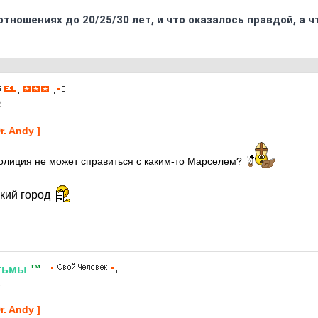
отношениях до 20/25/30 лет, и что оказалось правдой, а 
2
Dr. Andy ]
олиция не может справиться с каким-то Марселем?
кий город
тьмы
™
2
Dr. Andy ]