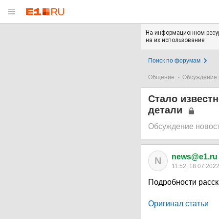
На информационном ресур
на их использование.
Поиск по форумам
Общение
Обсуждение 
Стало известн
детали
Обсуждение новос
news@e1.ru
N
11:52, 18.07.202
Подробности расск
Оригинал статьи