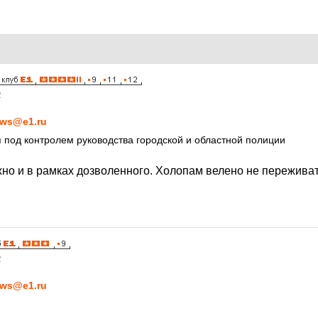
2
ws@e1.ru
 под контролем руководства городской и областной полиции
ужно и в рамках дозволенного. Холопам велено не пережива
2
ws@e1.ru