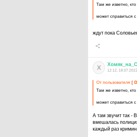
Там же изветно, кто
может справиться 
ждут пока Соловьев
Хомяк
_
на
_
С
Х
12:12, 18.07.202
От пользователя
[ 
Там же изветно, кто
может справиться 
А там звучит так -
вмешалась полиция
каждый раз кримин