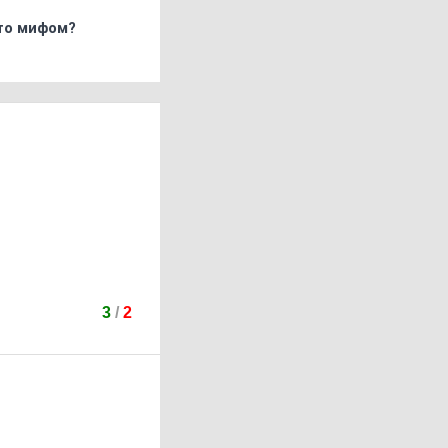
что мифом?
3
/
2