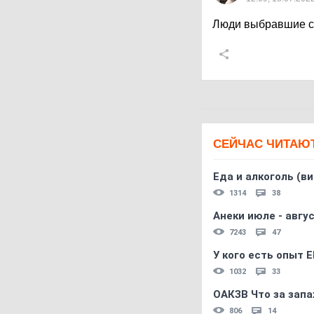
Люди выбравшие с
СЕЙЧАС ЧИТАЮ
Еда и алкоголь (в
1314
38
Анеки июле - авгус
7243
47
У кого есть опыт E
1032
33
ОАКЗВ Что за запа
806
14