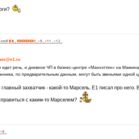
логи?
2
ws@e1.ru
м идет речь, и дневное ЧП в бизнес-центре «Манхэттен» на Мамина
анника, по предварительным данным, могут быть звеньями одной 
о главный захватчик - какой-то Марсель. Е1 писал про него.
справиться с каким-то Марселем?
2