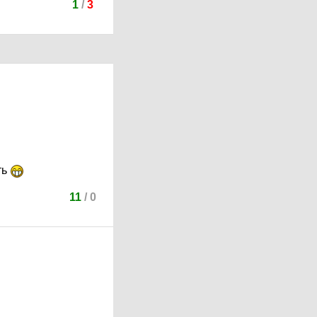
1
/
3
ть
11
/
0