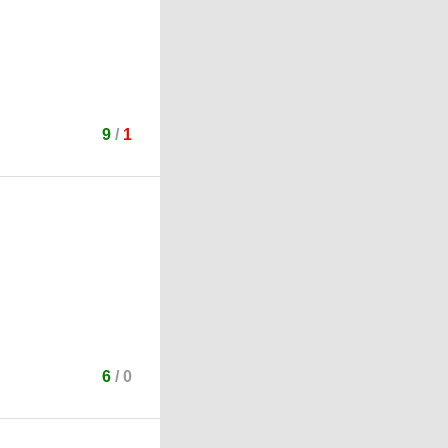
9
/
1
6
/
0