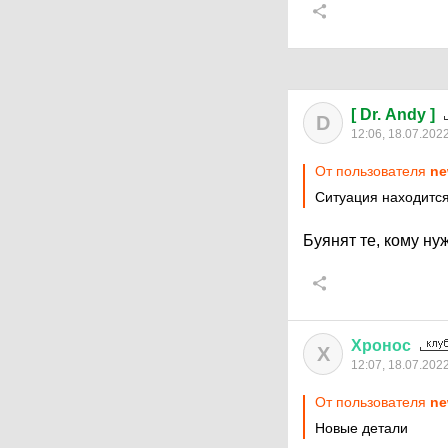
[ Dr. Andy ]
D
12:06, 18.07.202
От пользователя
ne
Ситуация находится
Буянят те, кому н
Хронос
Х
12:07, 18.07.202
От пользователя
ne
Новые детали