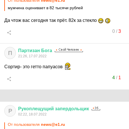
От пользователя
news@e1.ru
мужчина оценивает в 82 тысячи рублей
Да чтож вас сегодня так прёт. 82к за стекло
0
/
3
Партизан
Бога
П
21:26, 17.07.2022
Сортир- это гетто папуасов
4
/
1
Рукоплещущий
запердольщик
Р
02:22, 18.07.2022
От пользователя
news@e1.ru