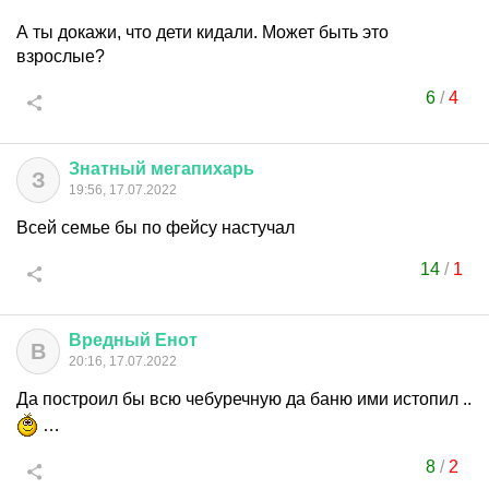
А ты докажи, что дети кидали. Может быть это
взрослые?
6
/
4
Знатный
мегапихарь
З
19:56, 17.07.2022
Всей семье бы по фейсу настучал
14
/
1
Вредный
Енот
В
20:16, 17.07.2022
Да построил бы всю чебуречную да баню ими истопил ..
…
8
/
2