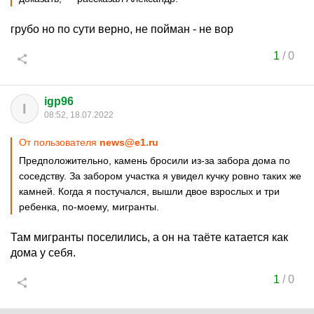
грубо но по сути верно, не пойман - не вор
1
/
0
igp96
I
08:52, 18.07.2022
От пользователя
news@e1.ru
Предположительно, камень бросили из-за забора дома по
соседству. За забором участка я увидел кучку ровно таких же
камней. Когда я постучался, вышли двое взрослых и три
ребенка, по-моему, мигранты.
Там мигранты поселились, а он на таёте катается как
дома у себя.
1
/
0