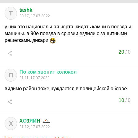
tashk
T
20:17, 17.07.2022
у них это национальная черта, кидать камни в поезда и
машины. в 90е поезда в ср.азии ездили с защитными
решетками. дикари
20
/
0
По
ком
звонит
колокол
П
21:11, 17.07.2022
видимо район тоже нуждается в полицейской облаве
10
/
0
X
О
3
ЯИ
H
X
21:12, 17.07.2022