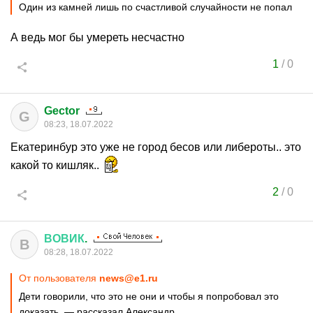
Один из камней лишь по счастливой случайности не попал
А ведь мог бы умереть несчастно
1
/
0
Gector
G
08:23, 18.07.2022
Екатеринбур это уже не город бесов или либероты.. это
какой то кишляк..
2
/
0
ВОВИК
.
В
08:28, 18.07.2022
От пользователя
news@e1.ru
Дети говорили, что это не они и чтобы я попробовал это
доказать, — рассказал Александр.