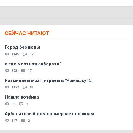
СЕЙЧАС ЧИТАЮТ
Город без воды
1145
37
а где местная либерота?
378
17
Разминаем мозг: играем в "Ромашку" 3
1177
63
Нашла котёнка
88
1
Арболитовый дом промерзает по швам
547
2