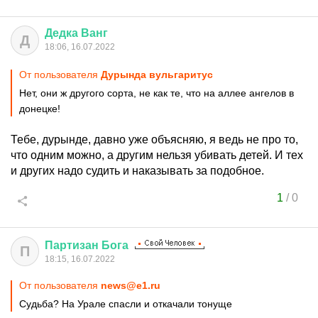
Дедка
Ванг
Д
18:06, 16.07.2022
От пользователя
Дурында вульгаритус
Нет, они ж другого сорта, не как те, что на аллее ангелов в
донецке!
Тебе, дурынде, давно уже объясняю, я ведь не про то,
что одним можно, а другим нельзя убивать детей. И тех
и других надо судить и наказывать за подобное.
1
/
0
Партизан
Бога
П
18:15, 16.07.2022
От пользователя
news@e1.ru
Судьба? На Урале спасли и откачали тонуще