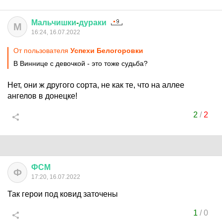
Мальчишки
-
дураки
М
16:24, 16.07.2022
От пользователя
Успехи Белогоровки
В Виннице с девочкой - это тоже судьба?
Нет, они ж другого сорта, не как те, что на аллее
ангелов в донецке!
2
/
2
ФСМ
Ф
17:20, 16.07.2022
Так герои под ковид заточены
1
/
0