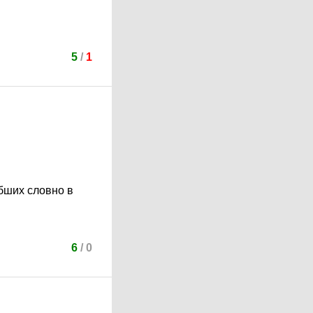
5
/
1
бших словно в
6
/
0