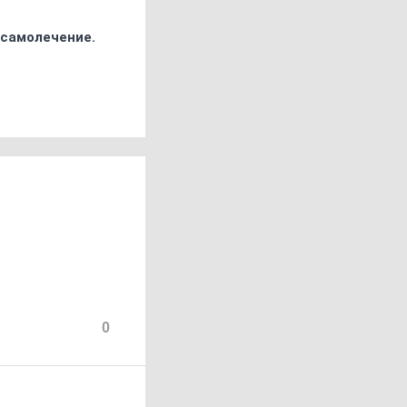
 самолечение.
0