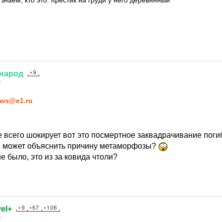
знаем, кто это. Крестик на груди у него деревянный
народ
2
ws@e1.ru
 всего шокирует вот это посмертное заквадрачивание поги
о может объяснить причину метаморфозы?
е было, это из за ковида чтоли?
el+
2