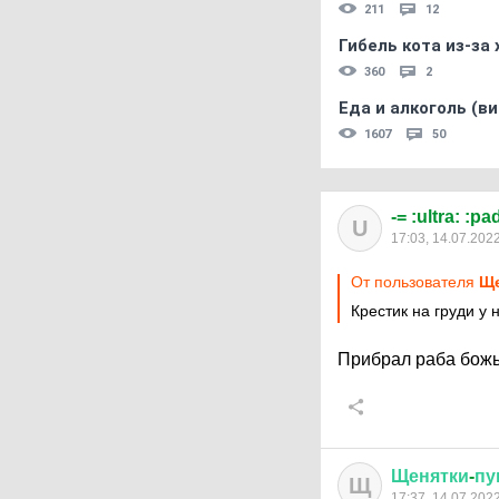
211
12
Гибель кота из-за
360
2
Еда и алкоголь (в
1607
50
-= :ultra: :pa
U
17:03, 14.07.202
От пользователя
Ще
Крестик на груди у
Прибрал раба божь
Щенятки
-
пу
Щ
17:37, 14.07.202