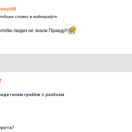
drey103
гибших словно в майнкрафте.
 чтобю людиз не знали Правду!!
Т
видетелем грабёж с разбоем
ерота?