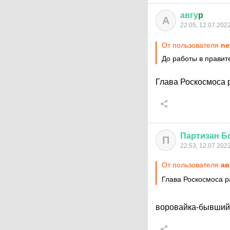
авгу
p
А
22:05, 12.07.202
От пользователя
ne
До работы в правит
Глава Роскосмоса 
Партизан
Б
П
22:53, 12.07.202
От пользователя
ав
Глава Роскосмоса р
воровайка-бывший