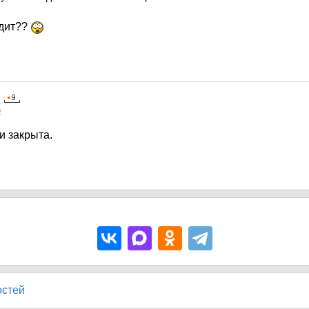
идит??
2
и закрыта.
остей