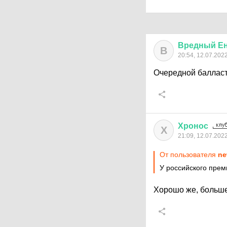
Вредный
Е
В
20:54, 12.07.202
Очередной баллас
Хронос
Х
21:09, 12.07.202
От пользователя
ne
У российского прем
Хорошо же, больше