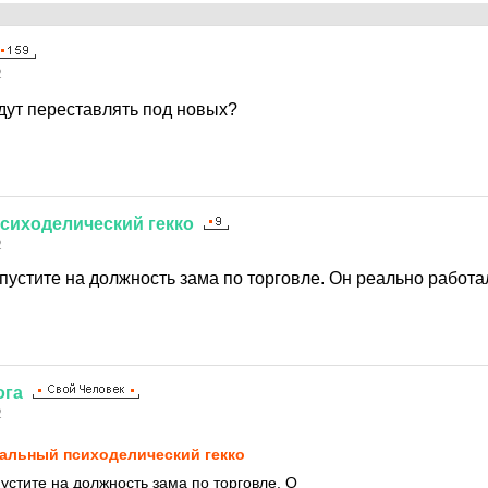
2
удут переставлять под новых?
сиходелический
гекко
2
пустите на должность зама по торговле. Он реально работа
ога
2
альный психоделический гекко
устите на должность зама по торговле. О