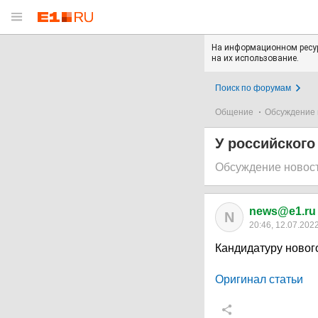
На информационном ресур
на их использование.
Поиск по форумам
Общение
Обсуждение 
У российского
Обсуждение новос
news@e1.ru
N
20:46, 12.07.202
Кандидатуру новог
Оригинал статьи