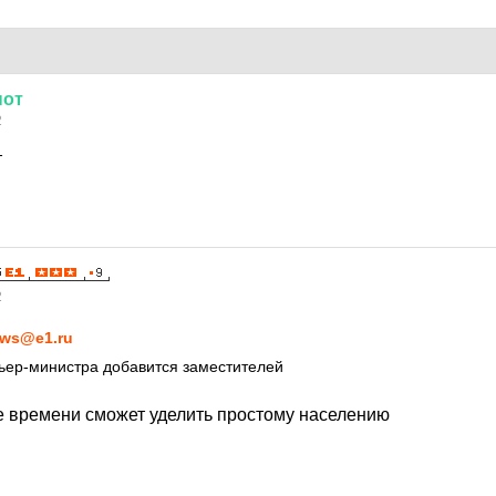
нот
2
т
2
ws@e1.ru
ьер-министра добавится заместителей
 времени сможет уделить простому населению