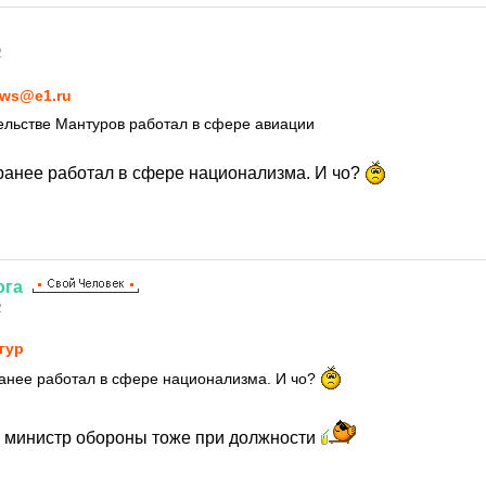
2
ws@e1.ru
ельстве Мантуров работал в сфере авиации
ранее работал в сфере национализма. И чо?
ога
2
гуp
анее работал в сфере национализма. И чо?
 министр обороны тоже при должности