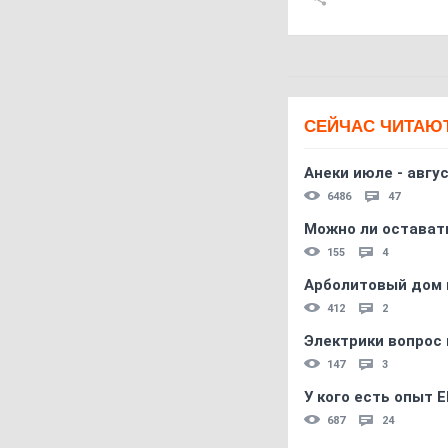
СЕЙЧАС ЧИТАЮ
Анеки июле - авгус
6486
47
Можно ли остават
155
4
Арболитовый дом 
412
2
Электрики вопрос 
147
3
У кого есть опыт E
687
24