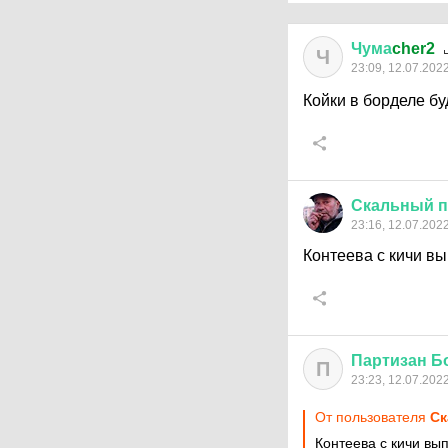
Чума
cher2
Ч
23:09, 12.07.202
Койки в борделе б
Скальный
п
23:16, 12.07.202
Контеева с кичи вы
Партизан
Б
П
23:23, 12.07.202
От пользователя
Ск
Контеева с кичи вып