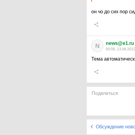
он чо до сих пор с
news@e1.ru
N
00:08, 13.08.202
Тема автоматическ
Поделиться
Обсуждение нов