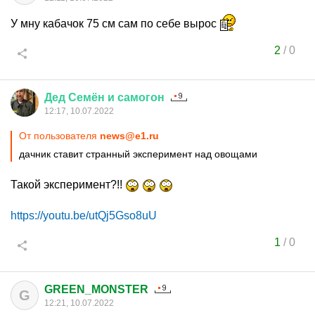
У мну кабачок 75 см сам по себе вырос
2
/
0
Дед
Семён
и
самогон
12:17, 10.07.2022
От пользователя
news@e1.ru
дачник ставит странный эксперимент над овощами
Такой эксперимент?!!
https://youtu.be/utQj5Gso8uU
1
/
0
GREEN_MONSTER
G
12:21, 10.07.2022