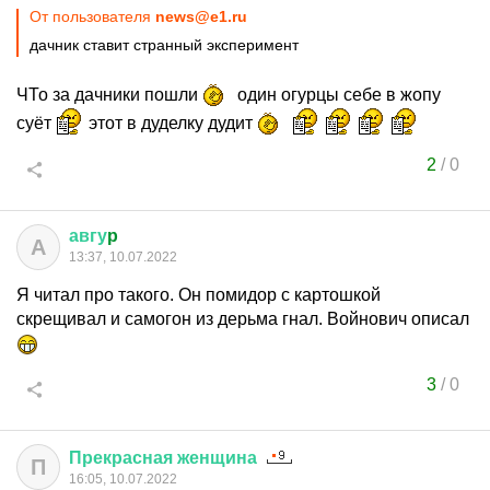
От пользователя
news@e1.ru
дачник ставит странный эксперимент
ЧТо за дачники пошли
один огурцы себе в жопу
суёт
этот в дуделку дудит
2
/
0
авгу
p
А
13:37, 10.07.2022
Я читал про такого. Он помидор с картошкой
скрещивал и самогон из дерьма гнал. Войнович описал
3
/
0
Прекрасная
женщина
П
16:05, 10.07.2022