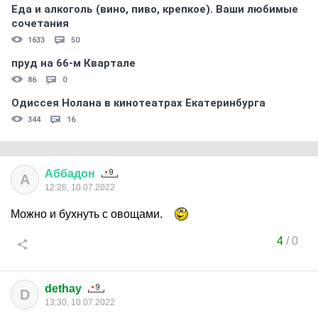
Еда и алкоголь (вино, пиво, крепкое). Ваши любимые
сочетания
1633
50
пруд на 66-м Квартале
86
0
Одиссея Нолана в кинотеатрах Екатеринбурга
344
16
Аббадон
А
12:26, 10.07.2022
Можно и бухнуть с овощами.
4
/
0
dethay
D
13:30, 10.07.2022