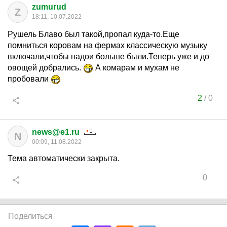
zumurud
Z
18:11, 10.07.2022
Рушель Блаво был такой,пропал куда-то.Еще
помниться коровам на фермах классическую музыку
включали,чтобы надои больше были.Теперь уже и до
овощей добрались.
А комарам и мухам не
пробовали
2
/
0
news@e1.ru
N
00:09, 11.08.2022
Тема автоматически закрыта.
0
Поделиться