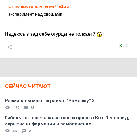
От пользователя
news@e1.ru
эксперимент над овощами
Надеюсь в зад себе огурцы не толкает?
3
/
0
СЕЙЧАС ЧИТАЮТ
Разминаем мозг: играем в "Ромашку" 3
1199
63
Гибель кота из-за халатности приюта Кот Леопольд,
скрытиe информации и самолечение.
432
2