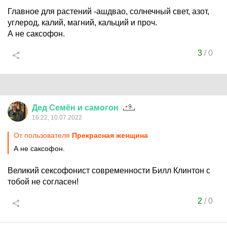
Главное для растений -ашдвао, солнечный свет, азот,
углерод, калий, магний, кальций и проч.
А не саксофон.
3
/
0
Дед
Семён
и
самогон
16:22, 10.07.2022
От пользователя
Прекрасная женщина
А не саксофон.
Великий сексофонист современности Билл Клинтон с
тобой не согласен!
2
/
0