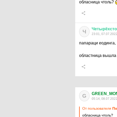
обласница чтоль?
Четырёхст
Ч
23:01, 07.07.202
папараци еодинга,
областница вышла 
GREEN_MO
G
05:14, 08.07.202
От пользователя
По
обласница чтоль?