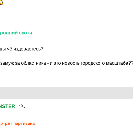
оронний
скотч
2
 вы чё издеваетесь?
замуж за областника - и это новость городского масштаба?
NSTER
2
ртрет партизана