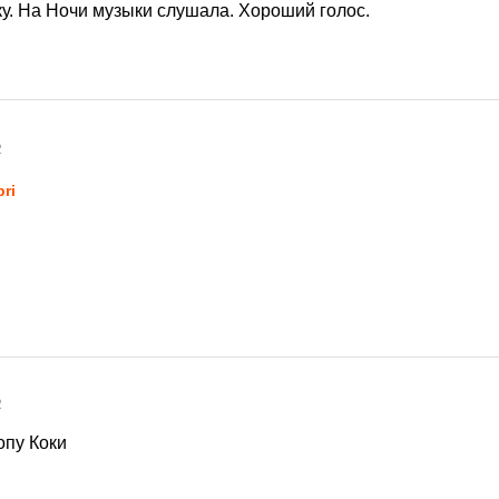
у. На Ночи музыки слушала. Хороший голос.
2
pri
2
опу Коки