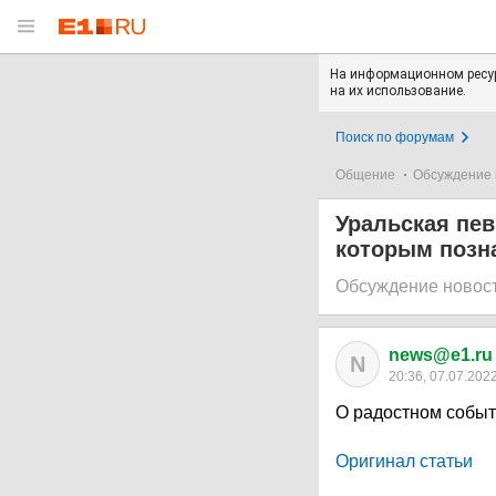
На информационном ресур
на их использование.
Поиск по форумам
Общение
Обсуждение 
Уральская пев
которым позн
Обсуждение новос
news@e1.ru
N
20:36, 07.07.202
О радостном событ
Оригинал статьи