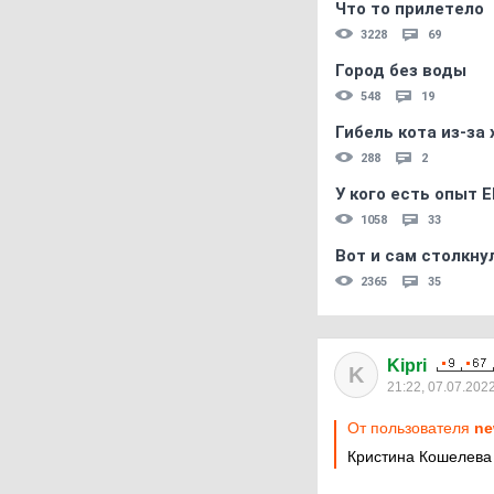
Что то прилетело
3228
69
Город без воды
548
19
Гибель кота из-за
288
2
У кого есть опыт E
1058
33
Вот и сам столкнул
2365
35
Kipri
K
21:22, 07.07.202
От пользователя
ne
Кристина Кошелева