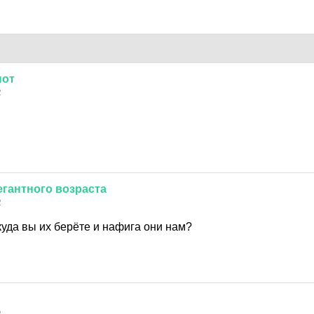
нот
2
егантного
возраста
2
куда вы их берёте и нафига они нам?