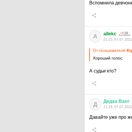
Вспомнила девчонк
allekc
A
21:23, 07.07.202
От пользователя
Ki
Хороший голос.
А судьи кто?
Дедка
Ванг
Д
21:26, 07.07.202
Давайте уже про ж