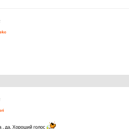
2
lekc
2
pri
да , да. Хороший голос