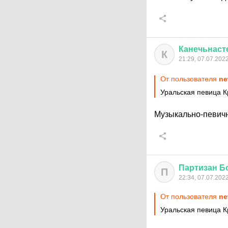
Канечьнаст
К
21:29, 07.07.202
От пользователя
ne
Уральская певица 
Музыкально-певич
Партизан
Б
П
22:34, 07.07.202
От пользователя
ne
Уральская певица 