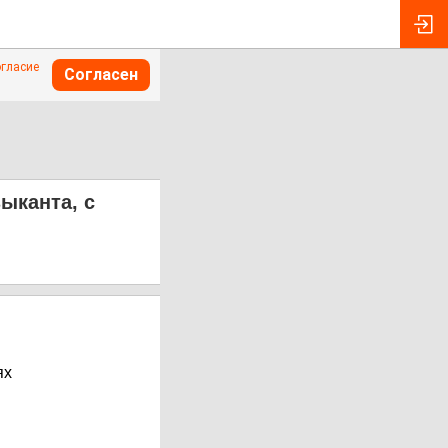
огласие
Согласен
ыканта, с
ях