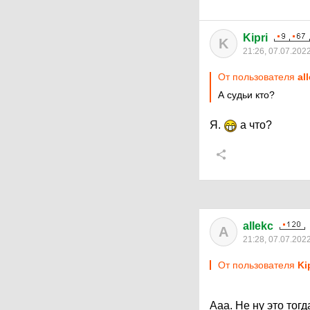
Kipri
K
21:26, 07.07.202
От пользователя
al
А судьи кто?
Я.
а что?
allekc
A
21:28, 07.07.202
От пользователя
Ki
Ааа. Не ну это тог