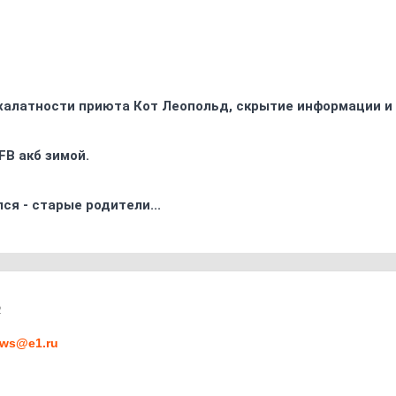
 халатности приюта Кот Леопольд, скрытиe информации и
FB акб зимой.
ся - старые родители...
2
ws@e1.ru