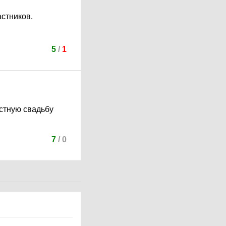
астников.
5
/
1
стную свадьбу
7
/
0