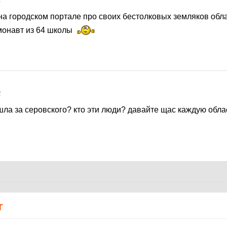
2
на городском портале про своих бестолковых земляков обл
монавт из 64 школы
2
а за серовского? кто эти люди? давайте щас каждую обла
Т