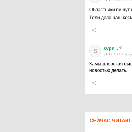
21:10, 07.07.202
Областники пишут 
Толи дело наш кос
svpn
S
21:12, 07.07.202
Камышловская вышл
новостью делать.
СЕЙЧАС ЧИТАЮ