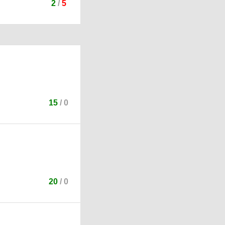
2
/
5
15
/
0
20
/
0