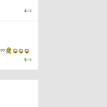
4
/
0
???
5
/
0