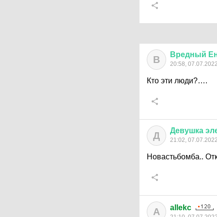
Вредный
Е
В
20:58, 07.07.202
Кто эти люди?….
Девушка
эл
Д
21:02, 07.07.202
Новастьбомба.. От
allekc
A