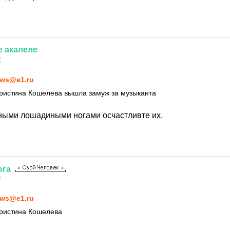
е
акалеле
2
ws@e1.ru
Кристина Кошелева вышла замуж за музыканта
ными лошадиными ногами осчастливте их.
ога
2
ws@e1.ru
Кристина Кошелева