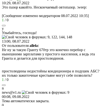
10:29, 08.07.2022
Это пазор какойто. Нескончаемый овтопазор.
:weep:
[Сообщение изменено модератором 08.07.2022 10:35]
1
/
0
у
Улыбайтесь
,
господа
!
13:00, 08.07.2022
От пользователя
allekc
Не ну за такую Гранту 670тр это конечно перебор с
нынешними зарплатами у простого населения, а ведь эта
Гранта и делается для простолюдинов.
простолюдины недостойны кондиционера и подушек АБС?
их только зажиточные крестьяне могут себе позволить?
1
/
0
n
news@e1.ru
00:08, 09.08.2022
Тема автоматически закрыта.
0