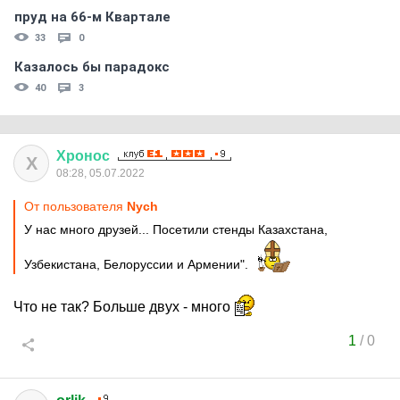
пруд на 66-м Квартале
33
0
Казалось бы парадокс
40
3
Хронос
Х
08:28, 05.07.2022
От пользователя
Nych
У нас много друзей... Посетили стенды Казахстана,
Узбекистана, Белоруссии и Армении".
Что не так? Больше двух - много
1
/
0