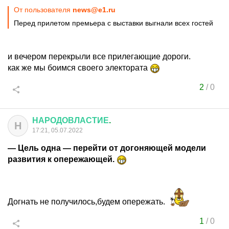
От пользователя
news@e1.ru
Перед прилетом премьера с выставки выгнали всех гостей
и вечером перекрыли все прилегающие дороги.
как же мы боимся своего электората
2
/
0
НАРОДОВЛАСТИЕ
.
Н
17:21, 05.07.2022
— Цель одна — перейти от догоняющей модели
развития к опережающей.
Догнать не получилось,будем опережать.
1
/
0