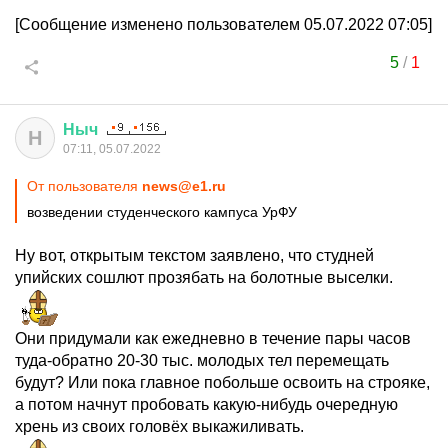
[Сообщение изменено пользователем 05.07.2022 07:05]
5
/
1
Ныч
Н
07:11, 05.07.2022
От пользователя
news@e1.ru
возведении студенческого кампуса УрФУ
Ну вот, открытым текстом заявлено, что студней
упийских сошлют прозябать на болотные выселки.
Они придумали как ежедневно в течение пары часов
туда-обратно 20-30 тыс. молодых тел перемещать
будут? Или пока главное побольше освоить на строяке,
а потом начнут пробовать какую-нибудь очередную
хрень из своих головёх выкажиливать.