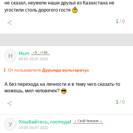
не сказал, неужели наши друзья из Казахстана не
угостили столь дорогого гостя
1
/
0
Ныч
Н
09:43, 05.07.2022
От пользователя
Дурында вульгаритус
А без перехода на личности и в тему чего сказать-то
можешь, мил человечек?
1
/
0
Улыбайтесь
,
господа
!
У
10:06, 05.07.2022