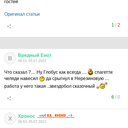
гостей
Оригинал статьи
1
/
2
Вредный
Енот
В
06:21, 05.07.2022
Что сказал ?… Ну Глобус как всегда …
спагетти
челяди навесил
да срыгнул в Нерезиновую …
работа у него такая ..звездобол сказочный
6
/
0
Хронос
Х
06:43, 05.07.2022