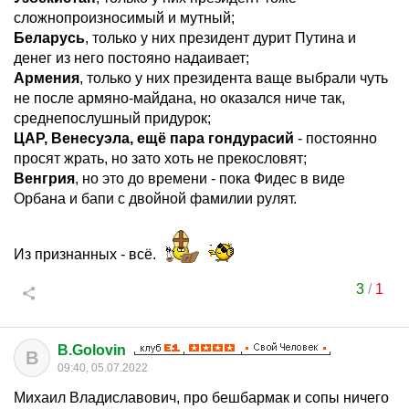
сложнопроизносимый и мутный;
Беларусь
, только у них президент дурит Путина и
денег из него постояно надаивает;
Армения
, только у них президента ваще выбрали чуть
не после армяно-майдана, но оказался ниче так,
среднепослушный придурок;
ЦАР, Венесуэла, ещё пара гондурасий
- постоянно
просят жрать, но зато хоть не прекословят;
Венгрия
, но это до времени - пока Фидес в виде
Орбана и бапи с двойной фамилии рулят.
Из признанных - всё.
3
/
1
B.Golovin
B
09:40, 05.07.2022
Михаил Владиславович, про бешбармак и сопы ничего