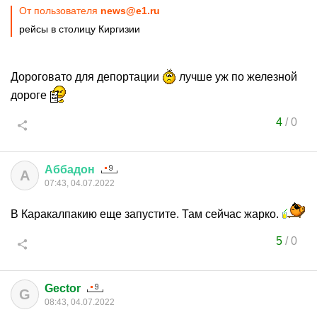
От пользователя
news@e1.ru
рейсы в столицу Киргизии
Дороговато для депортации
лучше уж по железной
дороге
4
/
0
Аббадон
А
07:43, 04.07.2022
В Каракалпакию еще запустите. Там сейчас жарко.
5
/
0
Gector
G
08:43, 04.07.2022