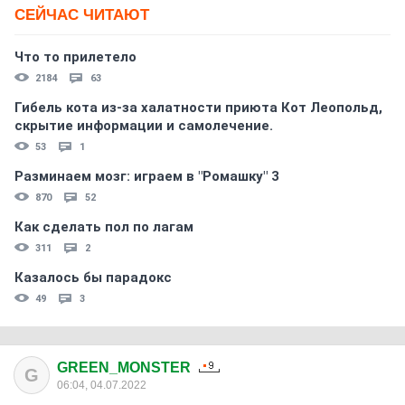
СЕЙЧАС ЧИТАЮТ
Что то прилетело
2184
63
Гибель кота из-за халатности приюта Кот Леопольд,
скрытиe информации и самолечение.
53
1
Разминаем мозг: играем в "Ромашку" 3
870
52
Как сделать пол по лагам
311
2
Казалось бы парадокс
49
3
GREEN_MONSTER
G
06:04, 04.07.2022