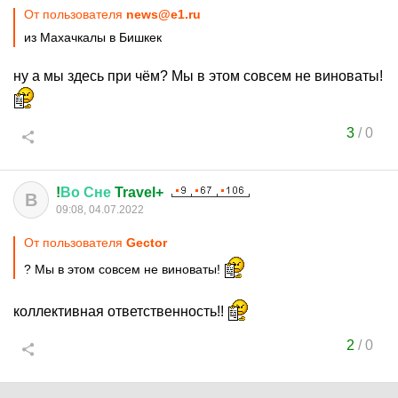
От пользователя
news@e1.ru
из Махачкалы в Бишкек
ну а мы здесь при чём? Мы в этом совсем не виноваты!
3
/
0
!
Во
Сне
Travel+
В
09:08, 04.07.2022
От пользователя
Gector
? Мы в этом совсем не виноваты!
коллективная ответственность!!
2
/
0