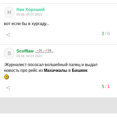
Ник
Хороший
Н
05:08, 04.07.2022
вот если бы в хургаду...
2
/
0
Scofflaw
S
05:58, 04.07.2022
:Журналист пососал волшебный палец и выдал
новость про рейс из
Махачкалы
в
Бишкек
5
/
1