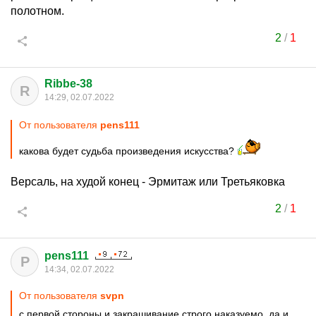
полотном.
2
/
1
Ribbe-38
R
14:29, 02.07.2022
От пользователя
pens111
какова будет судьба произведения искусства?
Версаль, на худой конец - Эрмитаж или Третьяковка
2
/
1
pens111
P
14:34, 02.07.2022
От пользователя
svpn
с первой стороны и закрашивание строго наказуемо, да и