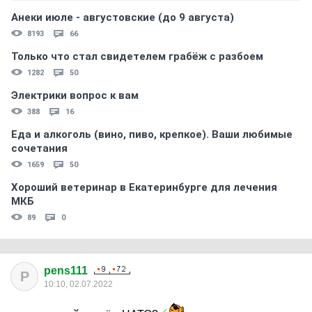
Анеки июле - августовские (до 9 августа)
8193
66
Только что стал свидетелем грабёж с разбоем
1282
50
Электрики вопрос к вам
388
16
Еда и алкоголь (вино, пиво, крепкое). Ваши любимые
сочетания
1659
50
Хороший ветеринар в Екатеринбурге для лечения
МКБ
89
0
pens111
P
10:10, 02.07.2022