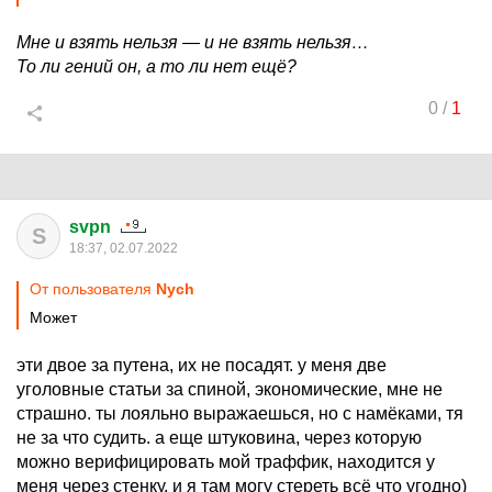
Мне и взять нельзя — и не взять нельзя…
То ли гений он, а то ли нет ещё?
0
/
1
svpn
S
18:37, 02.07.2022
От пользователя
Nych
Может
эти двое за путена, их не посадят. у меня две
уголовные статьи за спиной, экономические, мне не
страшно. ты лояльно выражаешься, но с намёками, тя
не за что судить. а еще штуковина, через которую
можно верифицировать мой траффик, находится у
меня через стенку, и я там могу стереть всё что угодно)