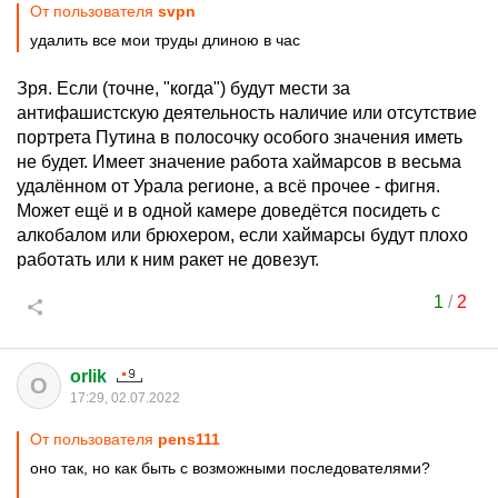
От пользователя
svpn
удалить все мои труды длиною в час
Зря. Если (точне, "когда") будут мести за
антифашистскую деятельность наличие или отсутствие
портрета Путина в полосочку особого значения иметь
не будет. Имеет значение работа хаймарсов в весьма
удалённом от Урала регионе, а всё прочее - фигня.
Может ещё и в одной камере доведётся посидеть с
алкобалом или брюхером, если хаймарсы будут плохо
работать или к ним ракет не довезут.
1
/
2
orlik
O
17:29, 02.07.2022
От пользователя
pens111
оно так, но как быть с возможными последователями?