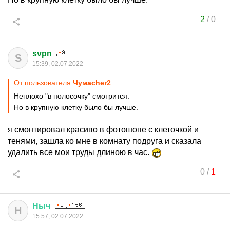
2
/
0
svpn
S
15:39, 02.07.2022
От пользователя
Чумаcher2
Неплохо "в полосочку" смотрится.
Но в крупную клетку было бы лучше.
я смонтировал красиво в фотошопе с клеточкой и
тенями, зашла ко мне в комнату подруга и сказала
удалить все мои труды длиною в час.
0
/
1
Ныч
Н
15:57, 02.07.2022