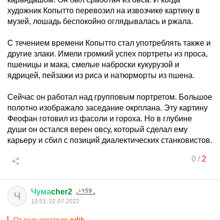
художник Копытто перевозил на извозчике картину в
музей, лошадь беспокойно оглядывалась и ржала.
С течением времени Копытто стал употреблять также и
другие злаки. Имели громкий успех портреты из проса,
пшеницы и мака, смелые наброски кукурузой и
ядрицей, пейзажи из риса и натюрморты из пшена.
Сейчас он работал над групповым портретом. Большое
полотно изображало заседание окрплана. Эту картину
Феофан готовил из фасоли и гороха. Но в глубине
души он остался верен овсу, который сделал ему
карьеру и сбил с позиций диалектических станковистов.
0
/
2
Чума
cher2
Ч
10:51, 02.07.2022
От пользователя
orlik