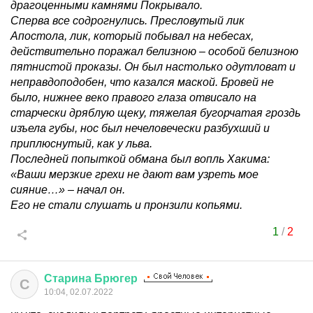
драгоценными камнями Покрывало.
Сперва все содрогнулись. Пресловутый лик
Апостола, лик, который побывал на небесах,
действительно поражал белизною – особой белизною
пятнистой проказы. Он был настолько одутловат и
неправдоподобен, что казался маской. Бровей не
было, нижнее веко правого глаза отвисало на
старчески дряблую щеку, тяжелая бугорчатая гроздь
изъела губы, нос был нечеловечески разбухший и
приплюснутый, как у льва.
Последней попыткой обмана был вопль Хакима:
«Ваши мерзкие грехи не дают вам узреть мое
сияние…» – начал он.
Его не стали слушать и пронзили копьями.
1
/
2
Старина
Брюгер
С
10:04, 02.07.2022