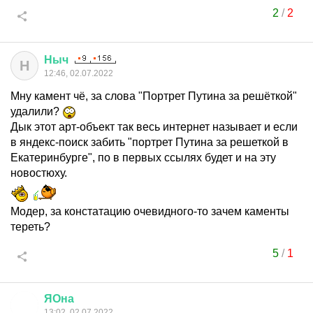
2
/
2
Ныч
Н
12:46, 02.07.2022
Мну камент чё, за слова "Портрет Путина за решёткой"
удалили?
Дык этот арт-объект так весь интернет называет и если
в яндекс-поиск забить "портрет Путина за решеткой в
Екатеринбурге", по в первых ссылях будет и на эту
новостюху.
Модер, за констатацию очевидного-то зачем каменты
тереть?
5
/
1
ЯОна
13:02, 02.07.2022