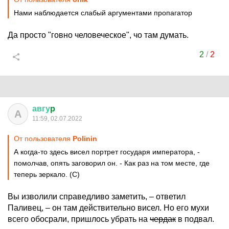
Нами наблюдается слабый аргументами пропагатор
Да просто "говно человеческое", чо там думать.
2
/
2
авгу
p
А
11:59, 02.07.2022
От пользователя
Polinin
А когда-то здесь висел портрет государя императора, -
помолчав, опять заговорил он. - Как раз на том месте, где
теперь зеркало. (С)
Вы изволили справедливо заметить, – ответил
Паливец, – он там действительно висел. Но его мухи
всего обосрали, пришлось убрать на
чердак
в подвал.