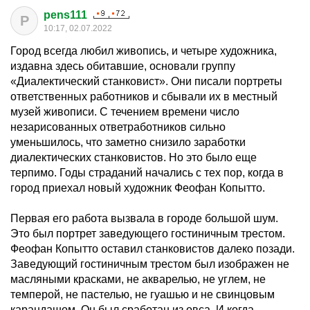
pens111
P
10:17, 02.07.2022
Город всегда любил живопись, и четыре художника,
издавна здесь обитавшие, основали группу
«Диалектический станковист». Они писали портреты
ответственных работников и сбывали их в местный
музей живописи. С течением времени число
незарисованных ответработников сильно
уменьшилось, что заметно снизило заработки
диалектических станковистов. Но это было еще
терпимо. Годы страданий начались с тех пор, когда в
город приехал новый художник Феофан Копытто.
Первая его работа вызвала в городе большой шум.
Это был портрет заведующего гостиничным трестом.
Феофан Копытто оставил станковистов далеко позади.
Заведующий гостиничным трестом был изображен не
масляными красками, не акварелью, не углем, не
темперой, не пастелью, не гуашью и не свинцовым
карандашом. Он был сработан из овса. И когда