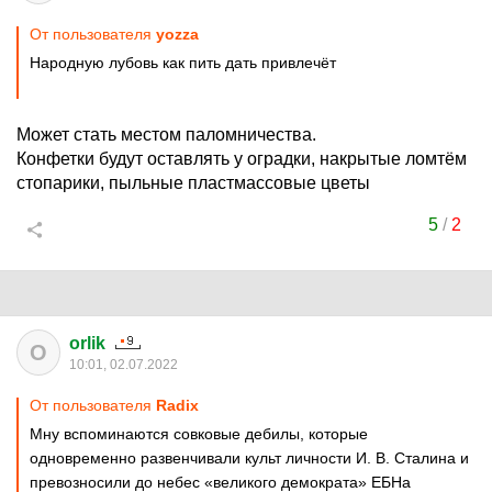
От пользователя
yozza
Народную лубовь как пить дать привлечёт
Может стать местом паломничества.
Конфетки будут оставлять у оградки, накрытые ломтём
стопарики, пыльные пластмассовые цветы
5
/
2
orlik
O
10:01, 02.07.2022
От пользователя
Rаdix
Мну вспоминаются совковые дебилы, которые
одновременно развенчивали культ личности И. В. Сталина и
превозносили до небес «великого демократа» ЕБНа