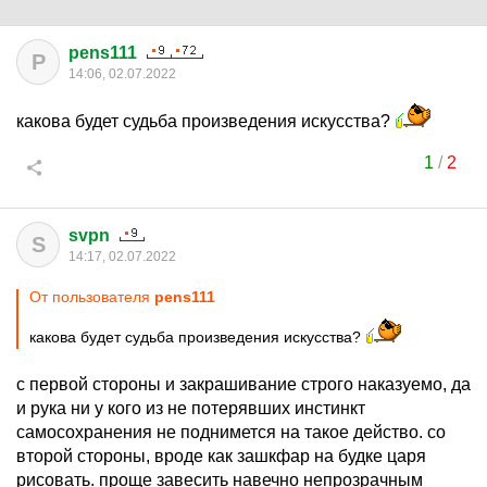
pens111
P
14:06, 02.07.2022
какова будет судьба произведения искусства?
1
/
2
svpn
S
14:17, 02.07.2022
От пользователя
pens111
какова будет судьба произведения искусства?
с первой стороны и закрашивание строго наказуемо, да
и рука ни у кого из не потерявших инстинкт
самосохранения не поднимется на такое действо. со
второй стороны, вроде как зашкфар на будке царя
рисовать. проще завесить навечно непрозрачным