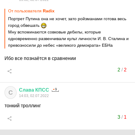
От пользователя
Rаdix
Портрет Путина она не хочет, зато ройзманами готова весь
город обвешать
Мну вспоминаются совковые дебилы, которые
одновременно развенчивали культ личности И. В. Сталина и
превозносили до небес «великого демократа» ЕБНа
Ибо все познаётся в сравнении
2
/
2
Слава
КПСС
С
14:03, 02.07.2022
тонкий троллинг
3
/
1