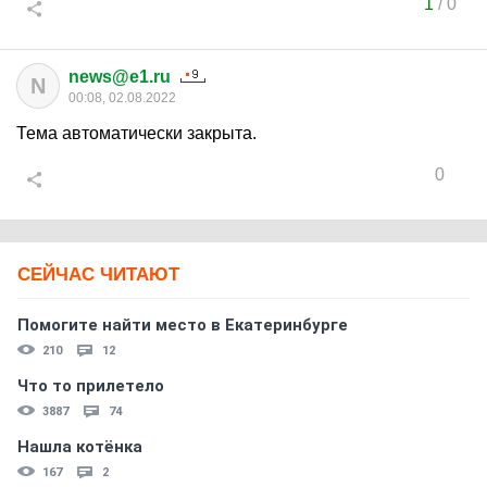
1
/
0
news@e1.ru
N
00:08, 02.08.2022
Тема автоматически закрыта.
0
СЕЙЧАС ЧИТАЮТ
Помогите найти место в Екатеринбурге
210
12
Что то прилетело
3887
74
Нашла котёнка
167
2