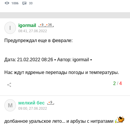
1006
33
igormail
I
08:41, 27.06.2022
Предупреждал еще в феврале:
Дата: 21.02.2022 08:26 • Автор: igormail •
Нас ждут ядреные перепады погоды и температуры.
2
/
4
мелкий
бес
М
09:00, 27.06.2022
долбанное уральское лето... и арбузы с нитратами