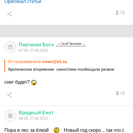
Оригинал статьи
2
/
0
Партизан
Бога
П
07:58, 27.06.2022
От пользователя
news@e1.ru
Арктическое вторжение: синоптики пообещали резкое
снег будет?
3
/
0
Вредный
Енот
В
08:29, 27.06.2022
Пора в лес за ёлкой
Новый год скоро .. так что с