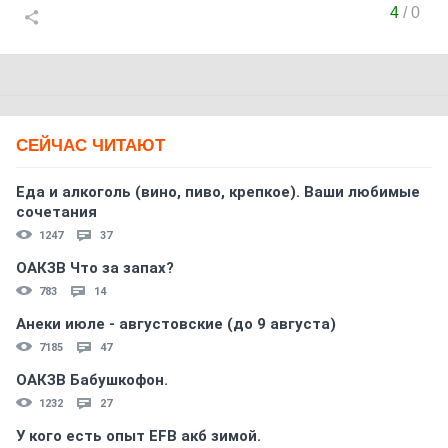
4
/
0
СЕЙЧАС ЧИТАЮТ
Еда и алкоголь (вино, пиво, крепкое). Ваши любимые
сочетания
1247
37
ОАКЗВ Что за запах?
783
14
Анеки июле - августовские (до 9 августа)
7185
47
ОАКЗВ Бабушкофон.
1232
27
У кого есть опыт EFB акб зимой.