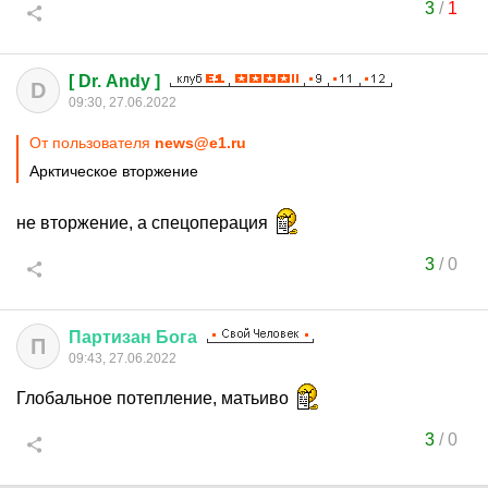
3
/
1
[ Dr. Andy ]
D
09:30, 27.06.2022
От пользователя
news@e1.ru
Арктическое вторжение
не вторжение, а спецоперация
3
/
0
Партизан
Бога
П
09:43, 27.06.2022
Глобальное потепление, матьиво
3
/
0