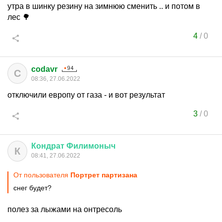
утра в шинку резину на зимнюю сменить .. и потом в
лес 🌳
4
/
0
codavr
C
08:36, 27.06.2022
отключили европу от газа - и вот результат
3
/
0
Кондрат
Филимоныч
К
08:41, 27.06.2022
От пользователя
Портрет партизана
снег будет?
полез за лыжами на онтресоль