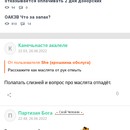
отказывается оплачивать 2 дня донорских
94
0
ОАКЗВ Что за запах?
810
14
Канечьнасте
акалеле
К
22:03, 26.06.2022
От пользователя
She (крошкина обслуга)
Расскажите как маслята от рук отмыть
Полапать слизней и вопрос про маслята отпадёт.
0
Партизан
Бога
П
22:48, 26.06.2022