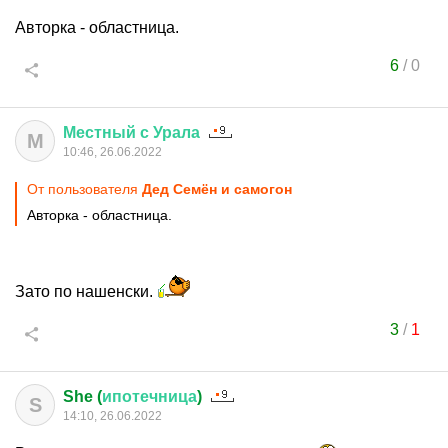
Авторка - областница.
6
/
0
Местный
с
Урала
М
10:46, 26.06.2022
От пользователя
Дед Семён и самогон
Авторка - областница.
Зато по нашенски.
3
/
1
She (
ипотечница
)
S
14:10, 26.06.2022