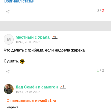
Оригинал статьи
0
/
2
Местный
с
Урала
М
10:42, 26.06.2022
Что делать с грибами, если надоела жареха
Сушить.
1
/
0
Дед
Семён
и
самогон
10:44, 26.06.2022
От пользователя
news@e1.ru
жареха