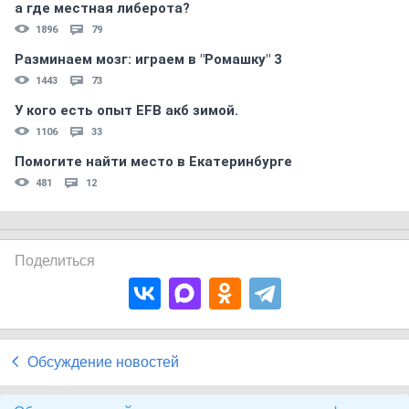
а где местная либерота?
1896
79
Разминаем мозг: играем в "Ромашку" 3
1443
73
У кого есть опыт EFB акб зимой.
1106
33
Помогите найти место в Екатеринбурге
481
12
Поделиться
Обсуждение новостей